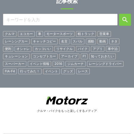
記事検索
クルマ
エコカー
車
モータースポーツ
軽トラック
営業車
レーシングカー
キャッチコピー
名言
スバル
感動
動画
ネタ
便利
オシャレ
カッコいい
リサイクル
バイク
アプリ
車中泊
キュレーション
コンセプトカー
アーカイブ
F1
知っておきたい
スーパーカー
イベント情報
2016
ジムカーナ
レーシングドライバー
FIA-F4
行ってみた！
イベント
グッズ
レース
クルマ・バイクをもっと楽しくするメディア