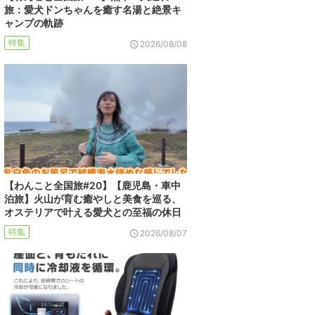
旅：愛犬ドンちゃんを癒す名湯と絶景キ
ャンプの軌跡
特集
2026/08/08
【わんこと全国旅#20】【鹿児島・車中
泊旅】火山が育む癒やしと美食を巡る、
オステリアで叶える愛犬との至福の休日
特集
2026/08/07