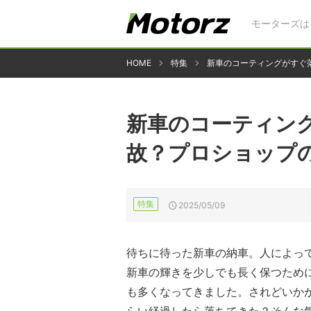
モーターズは
HOME
特集
新車のコーティングがすぐ
新車のコーティン
故？プロショップの
特集
2025/05/09
待ちに待った新車の納車。人によっ
新車の輝きを少しでも長く保つため
も多くなってきました。されどいか