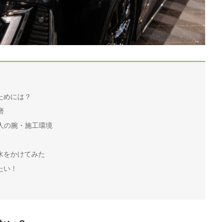
ためには？
磨
人の腕・施工環境
水をかけてみた
たい！