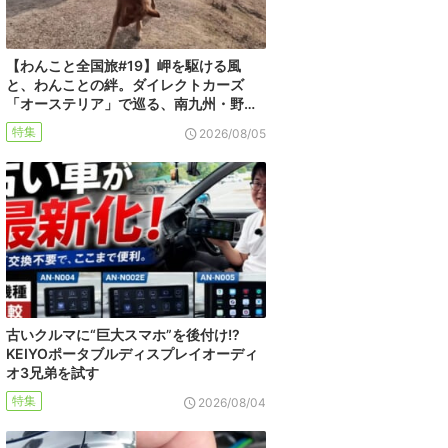
【わんこと全国旅#19】岬を駆ける風
と、わんことの絆。ダイレクトカーズ
「オーステリア」で巡る、南九州・野…
特集
2026/08/05
古いクルマに“巨大スマホ”を後付け!?
KEIYOポータブルディスプレイオーディ
オ3兄弟を試す
特集
2026/08/04