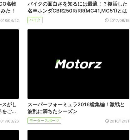
GO名物
バイクの面白さを知るには最適！？復活した
てみた！
名車ホンダCBR250R/RR(MC41,MC51)とは
バイク
2018/04/22
2017/06/15
ースがし
スーパーフォーミュラ2016総集編！激戦と
界をご…
波乱に満ちたシーズン
モータースポーツ
2017/03/26
2016/12/31