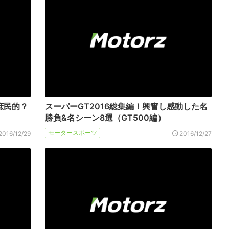
庶民的？
スーパーGT2016総集編！興奮し感動した名
勝負&名シーン8選（GT500編）
モータースポーツ
2016/12/29
2016/12/27