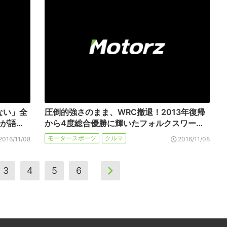
ない」全
圧倒的強さのまま、WRC撤退！2013年復帰
が語…
から4度総合優勝に輝いたフォルクスワー…
モータースポーツ
クルマ
2016/11/08
2016/11/08
3
4
5
6