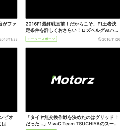
4台がファ
2016F1最終戦直前！だからこそ、F1王者決
！
定条件を詳しくおさらい！ロズベルグvsハ…
モータースポーツ
2016/11/28
2016/11/26
ャンピオ
「タイヤ無交換作戦を決めたのはグリッド上
とは
だった…」VivaC Team TSUCHIYAのスー…