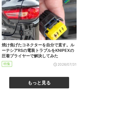
焼け焦げたコネクターを自分で直す。ル
ーテシアRSの電装トラブルをKNIPEXの
圧着プライヤーで解決してみた
特集
2026/07/31
もっと見る