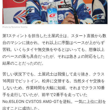
Photo by Tomohiro Yoshita
第1スティントを担当した土屋武士は、スタート直後から数
台のマシンに抜かれ、それ以上に序盤はペースが上がらず
苦戦。いくらタイヤ無交換をやるとはいっても、想像以上
のペースの落ち具合だったが、それは急きょの対応をした
結果のことだったのだ。
苦しい状況下でも、土屋武士は我慢して走り抜き、クラス
16周目でピットイン。松井に交替する。当然タイヤ交換を
しないため、作業時間を大幅に短縮。それまでクラス10番
手を走行していたが、前半で2番手を走っていた
No.65LEON CVSTOS AMG-GTを逆転。一気に上位に顔を
出すことに成功した。