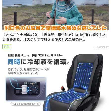
【わんこと全国旅#20】【鹿児島・車中泊旅】火山が育む癒やしと
美食を巡る、オステリアで叶える愛犬との至福の休日
特集
2026/08/07