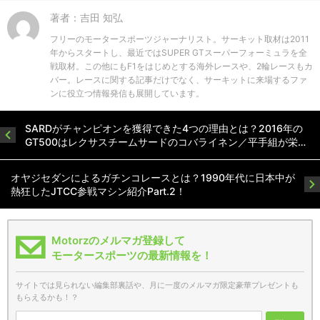
著者：吉田 知弘
フリーのモータースポーツジャーナリスト。サーキット取材は2011
年からスタートし、最近ではSUPER GTスーパーフォーミュラを全
戦取材。この他にもF1をはじめとする海外レースや、2輪レースもカ
バー。レースに関する記事だけでなく、サーキットに来場するファ
ンに役立つ情報発信も展開しています。
SARDがチャンピオンを獲得できた4つの理由とは？2016年の
GT500はレクサスチームサードのコバライネン／平手組が栄…
オヤジセダンによるガチンコレースとは？1990年代に日本中が
熱狂したJTCC参戦マシン紹介Part.2！
Motorzのメルマガ登録して
モータースポーツの最新情報を！
サイトでは見られない編集部裏話や、月に一度のメルマガ限定豪華プレゼントも
もらえるかも！？