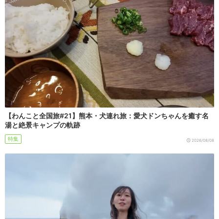
【わんこと全国旅#21】熊本・犬連れ旅：愛犬ドンちゃんを癒す名
湯と絶景キャンプの軌跡
特集
2026/08/08