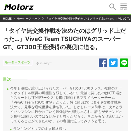
HOME
モータースポーツ
「タイヤ無交換作戦を決めたのはグリッド上だった…」VivaC Tea
「タイヤ無交換作戦を決めたのはグリッド上だ
った…」VivaC Team TSUCHIYAのスーパー
GT、GT300王座獲得の裏側に迫る。
モータースポーツ
2016/11/17
目次
今年も激戦が繰り広げられたスーパーGTのGT300クラス。複数のチー
ムがタイトル獲得の可能性を残している中、最後に笑ったのは町工場か
らスタートし“打倒ワークス”を掲げ挑戦するプライベーターチーム
「VivaC Team TSUCHIYA」だった。特に第8戦ではタイヤ交換作戦を
決めて、見事な逆転優勝を勝ち取った。しかしレース前半は、次々とラ
イバルマシンに抜かれていく映像ばかり映し出され、誰もがチャンピオ
ン獲得は厳しいのではないか？と思っただろう。そこからなぜ這い上が
ってくることができたのか、その裏側に迫ってみようと思う。
ランキングトップのまま最終戦へ