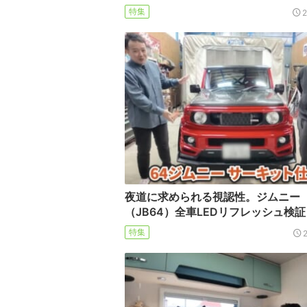
特集
夜道に求められる視認性。ジムニー
（JB64）全車LEDリフレッシュ検証
特集