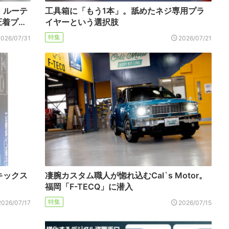
。ルーテ
工具箱に「もう1本」。舐めたネジ専用プラ
圧着プ…
イヤーという選択肢
特集
2026/07/31
2026/07/21
キックス
凄腕カスタム職人が惚れ込むCal`s Motor。
福岡「F-TECQ」に潜入
特集
2026/07/17
2026/07/15