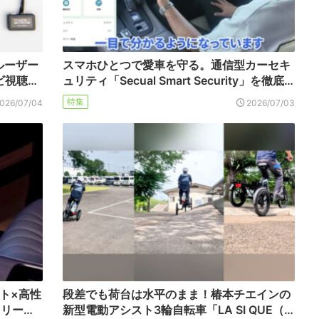
ルーザー
スマホひとつで愛車を守る。通信型カーセキ
ビ視聴…
ュリティ「Secual Smart Security」を徹底…
特集
026/07/04
2026/07/03
ト×高性
段差でも荷台は水平のまま！椿本チエインの
クリー…
新型電動アシスト3輪自転車「LA SI QUE（…