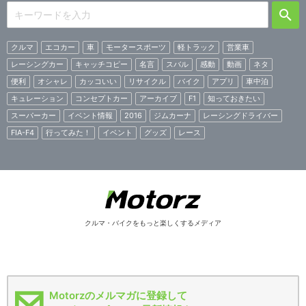
クルマ
エコカー
車
モータースポーツ
軽トラック
営業車
レーシングカー
キャッチコピー
名言
スバル
感動
動画
ネタ
便利
オシャレ
カッコいい
リサイクル
バイク
アプリ
車中泊
キュレーション
コンセプトカー
アーカイブ
F1
知っておきたい
スーパーカー
イベント情報
2016
ジムカーナ
レーシングドライバー
FIA-F4
行ってみた！
イベント
グッズ
レース
クルマ・バイクをもっと楽しくするメディア
Motorzのメルマガに登録して