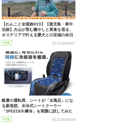
【わんこと全国旅#20】【鹿児島・車中
泊旅】火山が育む癒やしと美食を巡る、
オステリアで叶える愛犬との至福の休日
特集
2026/08/07
酷暑の運転席、シートが「水風呂」にな
る新発想。水冷式シートクーラー
「SPEEDER 瞬冷」を実際に試してみた
特集
2026/08/06