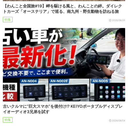
【わんこと全国旅#19】岬を駆ける風と、わんことの絆。ダイレク
トカーズ「オーステリア」で巡る、南九州・野生動物を訪ねる旅
特集
2026/08/05
古いクルマに“巨大スマホ”を後付け!? KEIYOポータブルディスプレ
イオーディオ3兄弟を試す
特集
2026/08/04