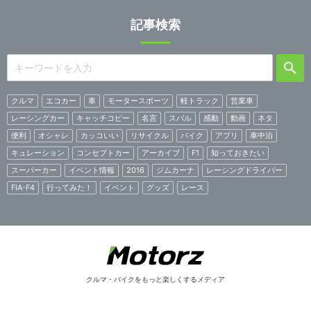
記事検索
クルマ
エコカー
車
モータースポーツ
軽トラック
営業車
レーシングカー
キャッチコピー
名言
スバル
感動
動画
ネタ
便利
オシャレ
カッコいい
リサイクル
バイク
アプリ
車中泊
キュレーション
コンセプトカー
アーカイブ
F1
知っておきたい
スーパーカー
イベント情報
2016
ジムカーナ
レーシングドライバー
FIA-F4
行ってみた！
イベント
グッズ
レース
クルマ・バイクをもっと楽しくするメディア