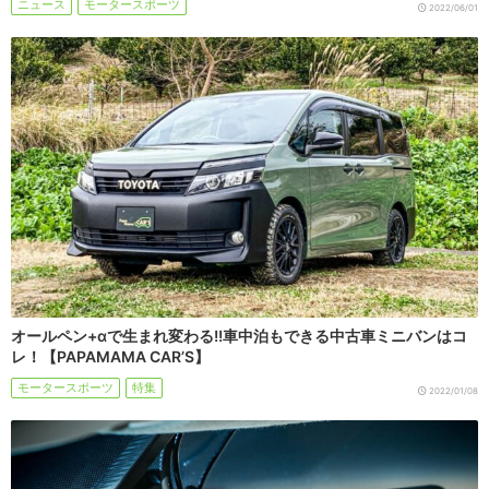
ニュース
モータースポーツ
2022/06/01
オールペン+αで生まれ変わる!!車中泊もできる中古車ミニバンはコ
レ！【PAPAMAMA CAR’S】
モータースポーツ
特集
2022/01/08