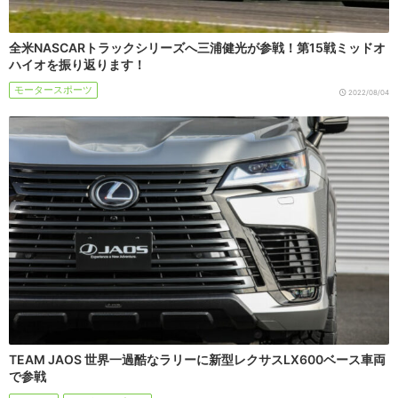
全米NASCARトラックシリーズへ三浦健光が参戦！第15戦ミッドオ
ハイオを振り返ります！
モータースポーツ
2022/08/04
TEAM JAOS 世界一過酷なラリーに新型レクサスLX600ベース車両
で参戦