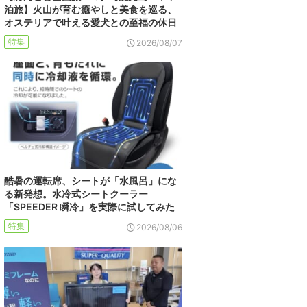
泊旅】火山が育む癒やしと美食を巡る、
オステリアで叶える愛犬との至福の休日
特集
2026/08/07
酷暑の運転席、シートが「水風呂」にな
る新発想。水冷式シートクーラー
「SPEEDER 瞬冷」を実際に試してみた
特集
2026/08/06