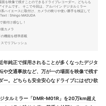
場面を映像で残すことのできるドライブレコーダー。どちらも
イテムです。 そこで今回は、アルパイン デジタルミラー
の200系ハイエースに取付け、カメラの映りや使い勝手を検証して
Text : Shingo MASUDA
トで後付け感なし！
前後カメラ
ての機能を標準搭載
クスでリフレッシュ
近年純正で採用されることが多くなったデジタ
転や交通事故など、万が一の場面を映像で残す
ダー。どちらも安全安心なドライブにはぜひ欲
タルミラー「DMR-M01R」を20万km超え