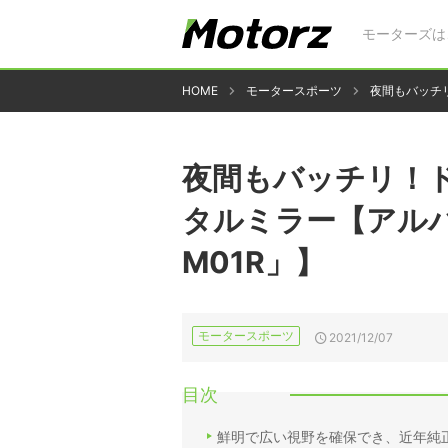
モーターズは
HOME
モータースポーツ
夜間もバッチ
夜間もバッチリ！
タルミラー【アルパ
M01R」】
モータースポーツ
2021/12/07
目次
鮮明で広い視野を確保でき、近年純