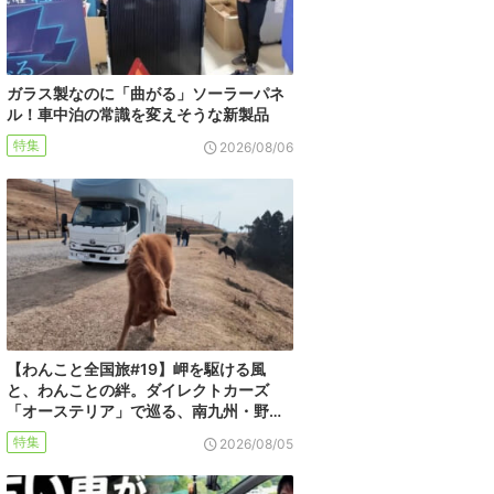
ガラス製なのに「曲がる」ソーラーパネ
ル！車中泊の常識を変えそうな新製品
特集
2026/08/06
【わんこと全国旅#19】岬を駆ける風
と、わんことの絆。ダイレクトカーズ
「オーステリア」で巡る、南九州・野…
特集
2026/08/05