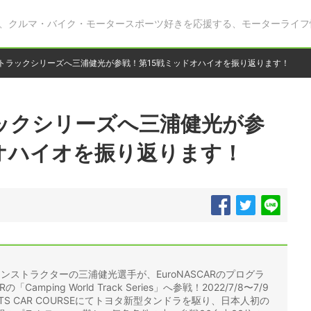
、クルマ・バイク・モータースポーツ好きを応援する、モーターライフ
ARトラックシリーズへ三浦健光が参戦！第15戦ミッドオハイオを振り返ります！
ラックシリーズへ三浦健光が参
オハイオを振り返ります！
公認インストラクターの三浦健光選手が、EuroNASCARのプログラ
mping World Track Series」へ参戦！2022/7/8〜7/9
ORTS CAR COURSEにてトヨタ新型タンドラを駆り、日本人初の