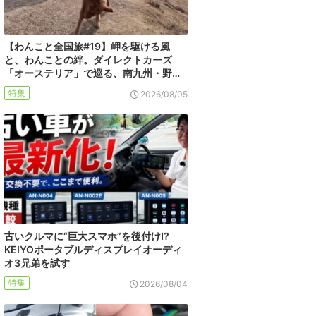
【わんこと全国旅#19】岬を駆ける風
と、わんことの絆。ダイレクトカーズ
「オーステリア」で巡る、南九州・野…
特集
2026/08/05
古いクルマに“巨大スマホ”を後付け!?
KEIYOポータブルディスプレイオーディ
オ3兄弟を試す
特集
2026/08/04