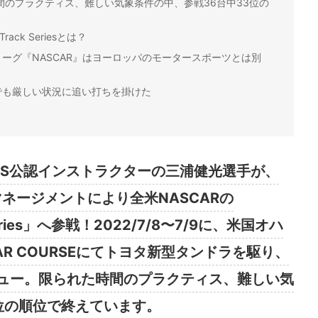
のプラクティス、難しい気象条件の中、参戦36台中33位の
Track Seriesとは？
ーグ『NASCAR』はヨーロッパのモータースポーツとは別
でも厳しい状況に追い打ちを掛けた
LEXUS公認インストラクターの三浦健光選手が、
ムマネージメントにより全米NASCARの
 Series」へ参戦！2022/7/8〜7/9に、米国オハ
S CAR COURSEにてトヨタ新型タンドラを駆り、
ュー。限られた時間のプラクティス、難しい気
位の順位で終えています。