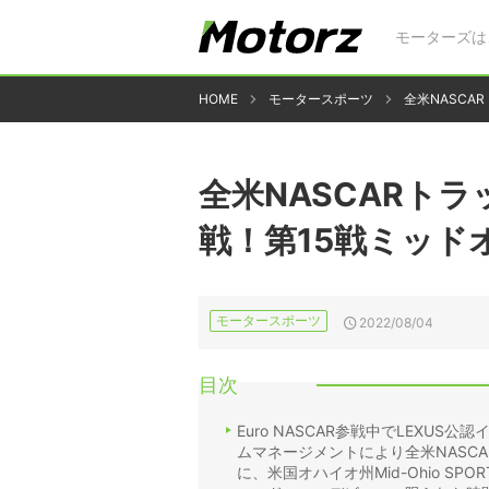
モーターズは
HOME
モータースポーツ
全米NASC
全米NASCARト
戦！第15戦ミッド
モータースポーツ
2022/08/04
目次
Euro NASCAR参戦中でLEXUS
ムマネージメントにより全米NASCARの「Ca
に、米国オハイオ州Mid-Ohio SP