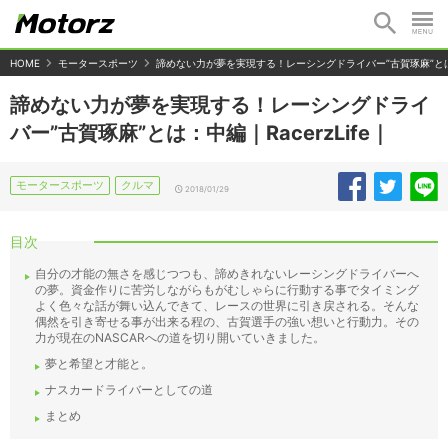
HOME
モータースポーツ
諦めない力が夢を実現する！レーシングドライバー”古賀琢麻”とは：中
諦めない力が夢を実現する！レーシングドライ
バー”古賀琢麻”とは：中編｜RacerzLife｜
モータースポーツ
クルマ
2018/01/29
目次
自分の才能の無さを感じつつも、諦めきれないレーシングドライバーへ
の夢。資金作りに苦労しながらもがむしゃらに行動する事でタイミング
よく色々な話が舞い込んできて、レースの世界に引き戻される。そんな
偶然を引き寄せる事が出来る程の、古賀選手の強い想いと行動力。その
力が現在のNASCARへの道を切り開いていきました。
夢と希望と才能と。
ナスカードライバーとしての道
まとめ