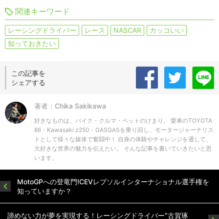
関連キーワード
レーシングドライバー
レース
NASCAR
カッコいい
知っておきたい
この記事を
シェアする
著者：Chika Sakikawa
好きなものは、バイク・クルマ・ペットのけまり。 愛車のTOYOTA
86・Kawasaki z250・GASGASを乗り回し、モータージャーナリス
トとして様々な媒体で奮闘中！ 自身の体験やチャレンジを通して、
大好きな世界の魅力を伝えたい。 そんな記事を書いていきたいと思
います。
MotoGPへの登竜門!CEVレプソルインターナショナル選手権を
知っていますか？
諦めない力が夢を実現する！レーシングドライバー”古賀琢