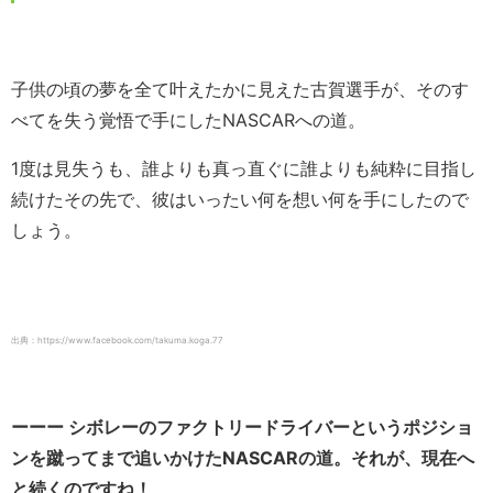
子供の頃の夢を全て叶えたかに見えた古賀選手が、そのす
べてを失う覚悟で手にしたNASCARへの道。
1度は見失うも、誰よりも真っ直ぐに誰よりも純粋に目指し
続けたその先で、彼はいったい何を想い何を手にしたので
しょう。
出典：https://www.facebook.com/takuma.koga.77
ーーー シボレーのファクトリードライバーというポジショ
ンを蹴ってまで追いかけたNASCARの道。それが、現在へ
と続くのですね！