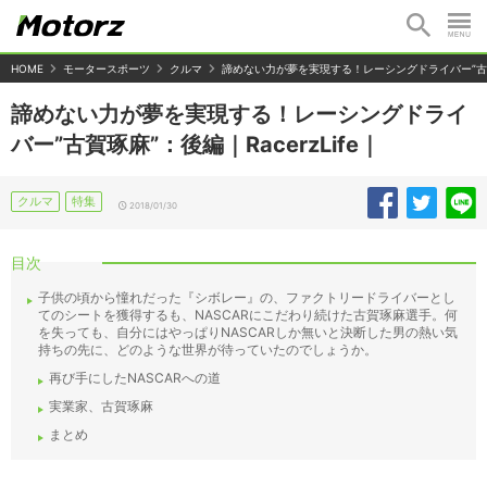
HOME
モータースポーツ
クルマ
諦めない力が夢を実現する！レーシングドライバー”古賀琢麻
諦めない力が夢を実現する！レーシングドライ
バー”古賀琢麻”：後編｜RacerzLife｜
クルマ
特集
2018/01/30
目次
子供の頃から憧れだった『シボレー』の、ファクトリードライバーとし
てのシートを獲得するも、NASCARにこだわり続けた古賀琢麻選手。何
を失っても、自分にはやっぱりNASCARしか無いと決断した男の熱い気
持ちの先に、どのような世界が待っていたのでしょうか。
再び手にしたNASCARへの道
実業家、古賀琢麻
まとめ