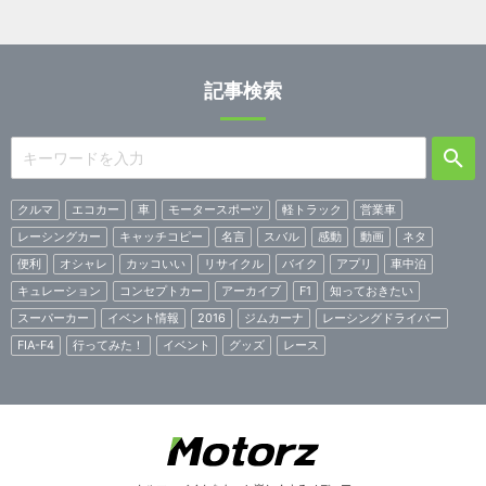
記事検索
クルマ
エコカー
車
モータースポーツ
軽トラック
営業車
レーシングカー
キャッチコピー
名言
スバル
感動
動画
ネタ
便利
オシャレ
カッコいい
リサイクル
バイク
アプリ
車中泊
キュレーション
コンセプトカー
アーカイブ
F1
知っておきたい
スーパーカー
イベント情報
2016
ジムカーナ
レーシングドライバー
FIA-F4
行ってみた！
イベント
グッズ
レース