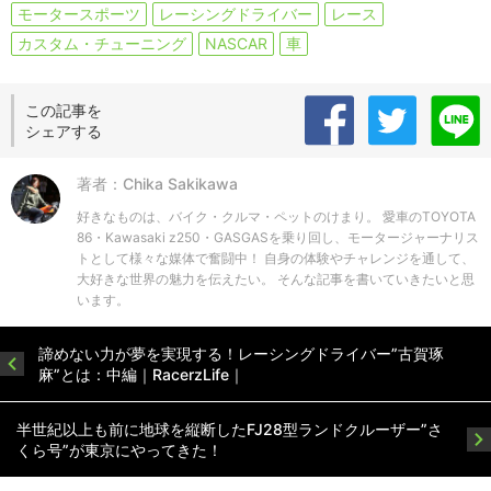
モータースポーツ
レーシングドライバー
レース
カスタム・チューニング
NASCAR
車
この記事を
シェアする
著者：Chika Sakikawa
好きなものは、バイク・クルマ・ペットのけまり。 愛車のTOYOTA
86・Kawasaki z250・GASGASを乗り回し、モータージャーナリス
トとして様々な媒体で奮闘中！ 自身の体験やチャレンジを通して、
大好きな世界の魅力を伝えたい。 そんな記事を書いていきたいと思
います。
諦めない力が夢を実現する！レーシングドライバー”古賀琢
麻”とは：中編｜RacerzLife｜
半世紀以上も前に地球を縦断したFJ28型ランドクルーザー”さ
くら号”が東京にやってきた！