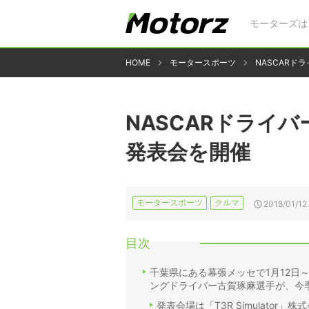
モーターズは
HOME
モータースポーツ
NASCARド
NASCARドライバー
発表会を開催
モータースポーツ
クルマ
2018/01/12
目次
千葉県にある幕張メッセで1月12日
ングドライバー古賀琢麻選手が、今季
発表会場は「T3R Simulator