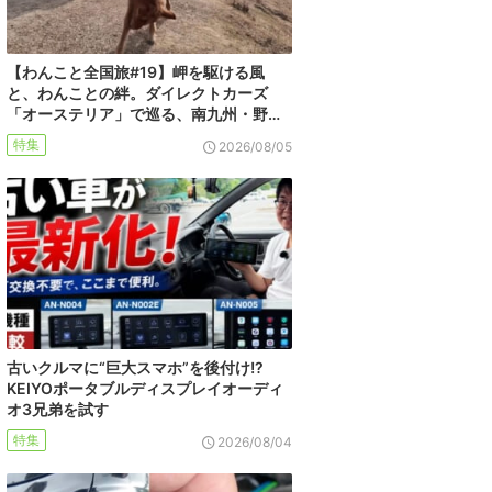
【わんこと全国旅#19】岬を駆ける風
と、わんことの絆。ダイレクトカーズ
「オーステリア」で巡る、南九州・野…
特集
2026/08/05
古いクルマに“巨大スマホ”を後付け!?
KEIYOポータブルディスプレイオーディ
オ3兄弟を試す
特集
2026/08/04