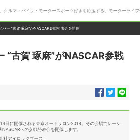
、クルマ・バイク・モータースポーツ好きを応援する、モーターライフ
ライバー "古賀 琢麻”がNASCAR参戦発表会を開催
 “古賀 琢麻”がNASCAR参戦
～14日に開催される東京オートサロン2018。その会場でレーシ
NASCARへの参戦発表会を開催します。
」株式会社アイロックブース！