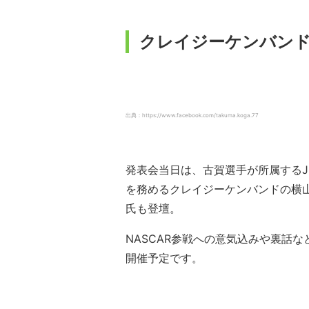
クレイジーケンバンド
出典：https://www.facebook.com/takuma.koga.77
発表会当日は、古賀選手が所属するJK
を務めるクレイジーケンバンドの横山
氏も登壇。
NASCAR参戦への意気込みや裏話
開催予定です。