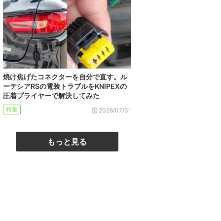
焼け焦げたコネクターを自分で直す。ル
ーテシアRSの電装トラブルをKNIPEXの
圧着プライヤーで解決してみた
特集
2026/07/31
もっと見る