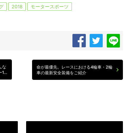
グ
2018
モータースポーツ
んな
命が最優先。レースにおける4輪車・2輪
1…
車の最新安全装備をご紹介