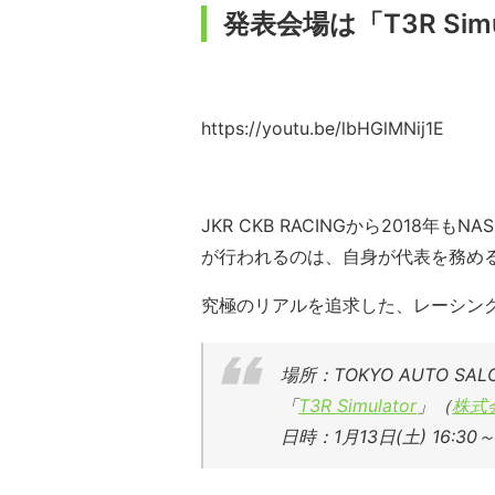
発表会場は「T3R Si
https://youtu.be/lbHGlMNij1E
JKR CKB RACINGから2018年も
が行われるのは、自身が代表を務める株
究極のリアルを追求した、レーシング
場所：TOKYO AUTO SA
「
T3R Simulator
」（
株式
日時：1月13日(土) 16:30～