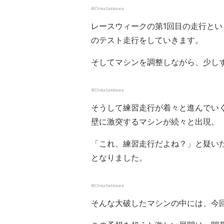
©ChikaSakikawa
レースウィークの第1回目の走行と
のテスト走行をしていきます。
そしてマシンを調整しながら、少し
©ChikaSakikawa
そうして練習走行が着々と進んでい
壁に激突するマシンが続々と出現。
「これ、練習走行だよね？」と疑い
となりました。
©ChikaSakikawa
そんな大破したマシンの中には、今