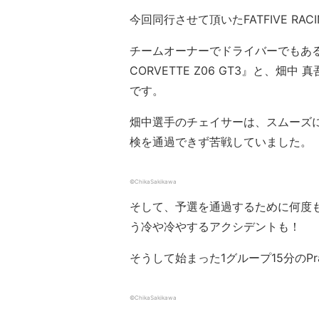
今回同行させて頂いたFATFIVE RA
チームオーナーでドライバーでもある齋藤
CORVETTE Z06 GT3』と、畑中 真吾
です。
畑中選手のチェイサーは、スムーズ
検を通過できず苦戦していました。
©ChikaSakikawa
そして、予選を通過するために何度
う冷や冷やするアクシデントも！
そうして始まった1グループ15分のPrac
©ChikaSakikawa