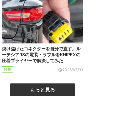
焼け焦げたコネクターを自分で直す。ル
ーテシアRSの電装トラブルをKNIPEXの
圧着プライヤーで解決してみた
特集
2026/07/31
もっと見る