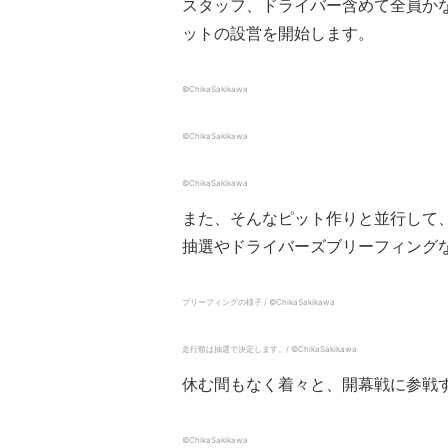
スタッフ、ドライバー含めて全員か
ットの設営を開始します。
©ChikaSakikawa
©ChikaSakikawa
©ChikaSakikawa
また、そんなピット作りと並行して
抽選やドライバーズブリーフィング
ブリーフィングの様子 / ©ChikaSakikawa
走行順は抽選で決定します。/ ©ChikaSakikawa
休む間もなく着々と、開幕戦に参戦
©ChikaSakikawa