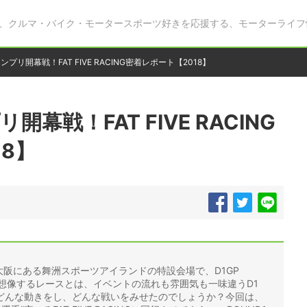
、クルマ・バイク・モータースポーツ好きを応援する、モーターライフ
ランプリ開幕戦！FAT FIVE RACING密着レポート【2018】
開幕戦！FAT FIVE RACING
8】
間、大阪にある舞洲スポーツアイランドの特設会場で、D1GP
的に想像するレースとは、イベントの流れも雰囲気も一味違うD1
どんな動きをし、どんな戦いをみせたのでしょうか？今回は、