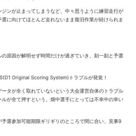
ンジンが止まってしまうなど、中々思うように練習走行が
予選に向けてほとんど走れないまま復旧作業が続けられま
ルの原因が解明せず時間だけが過ぎていき、刻一刻と予選
Original Scoring System)トラブルが発覚！
データが全く取れていないという大会運営自体のトラブル
ールが全て押すという、畑中選手にとっては不幸中の幸い
が予選参加可能期限ギリギリのところで間に合い、見事9