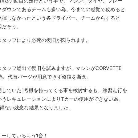
幕戦の1回目の走行という事で、マシン、タイヤ、ブレー
クダウンであるチームも多い為、今までの感覚で攻めると
発揮しなかったという各ドライバー、チームからすると
因だそう。
スタッフにより必死の復旧が図られます。
タッフ総出で復旧を試みますが、マシンがCORVETTE
ある為、代替パーツが用意できず修復を断念。
用していた1号機を持ってくる事を検討するも、練習走行を
いうレギュレーションによりTカーの使用ができない為、
るを得ない残念な結果となりました。
ントリーしているもう1台！