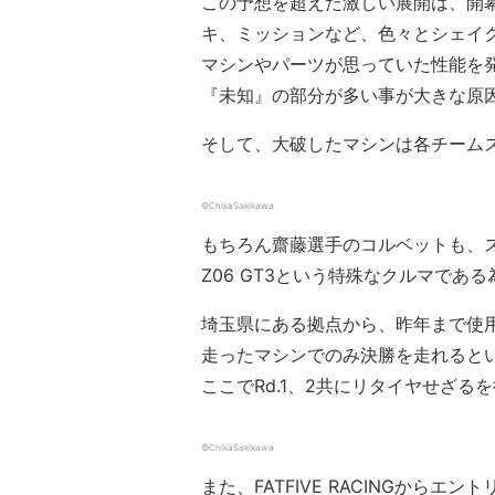
この予想を超えた激しい展開は、開
キ、ミッションなど、色々とシェイ
マシンやパーツが思っていた性能を
『未知』の部分が多い事が大きな原
そして、大破したマシンは各チーム
©ChikaSakikawa
もちろん齋藤選手のコルベットも、ス
Z06 GT3という特殊なクルマで
埼玉県にある拠点から、昨年まで使
走ったマシンでのみ決勝を走れると
ここでRd.1、2共にリタイヤせざ
©ChikaSakikawa
また、FATFIVE RACINGからエ