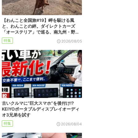
【わんこと全国旅#19】岬を駆ける風
と、わんことの絆。ダイレクトカーズ
「オーステリア」で巡る、南九州・野…
特集
2026/08/05
古いクルマに“巨大スマホ”を後付け!?
KEIYOポータブルディスプレイオーディ
オ3兄弟を試す
特集
2026/08/04