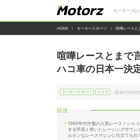
モーターズは
HOME
モータースポーツ
喧嘩レースと
喧嘩レースとまで言
ハコ車の日本一決
モータースポーツ
クルマ
2017/07/07
目次
1990年代中盤の人気レース！シャ
する甲高く乾いたレーシングサウンド
ルタンなレースマシンに仕立てられて