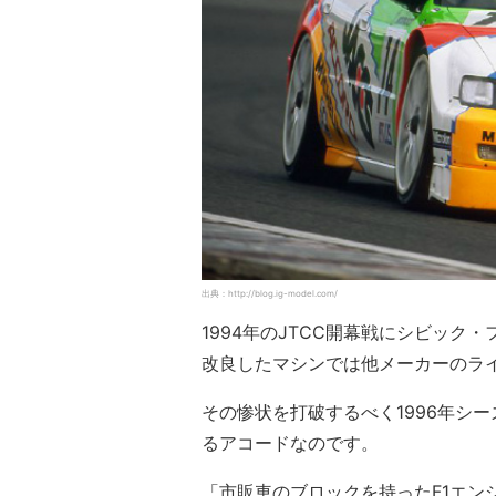
出典：http://blog.ig-model.com/
1994年のJTCC開幕戦にシビッ
改良したマシンでは他メーカーのラ
その惨状を打破するべく1996年シ
るアコードなのです。
「市販車のブロックを持ったF1エン