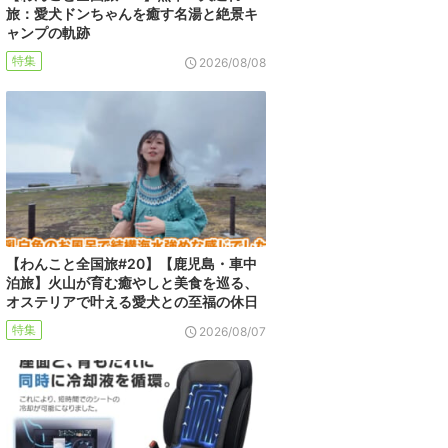
旅：愛犬ドンちゃんを癒す名湯と絶景キ
ャンプの軌跡
特集
2026/08/08
【わんこと全国旅#20】【鹿児島・車中
泊旅】火山が育む癒やしと美食を巡る、
オステリアで叶える愛犬との至福の休日
特集
2026/08/07