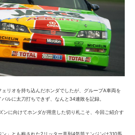
ク・フェリオを持ち込んだホンダでしたが、グループA車両を
イバルに太刀打ちできず、なんと34連敗を記録。
ーズンに向けてホンダが用意した切り札こそ、今回ご紹介す
ジン」とも称された2リッター直列4気筒エンジンは310馬