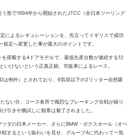
う形で1994年から開始されたJTCC（全日本ツーリング
規定によるレギュレーションを、先立ってイギリスで成功
カー規定へ変更した事が最大のポイントです。
を搭載する4ドアモデルで、最低生産台数が連続する12
いといけないという正真正銘、市販車によるレース。
Dは例外）とされており、6気筒以下の2リッター自然吸
持たない分、コース各所で熾烈なブレーキング合戦が繰り
駆け引きや腕試しに観客は魅了されました。
マツダの日本メーカー、さらにBMW・ボクスホール（オペ
参戦するという賑わいを見せ、グループAに代わって一気