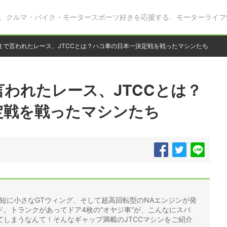
、クルマ・バイク・モータースポーツ好きを応援する、モーターライフ
まで言われたレース、JTCCとは？ハコ車の日本一決定戦を戦ったマシンたち
われたレース、JTCCとは？
定戦を戦ったマシンたち
コ短に小さなGTウィング、そして超高回転型のNAエンジンが発
。トランクがあってドア4枚の”オヤジ車”が、こんなにスパ
しまうなんて！そんなギャップ満載のJTCCマシンをご紹介