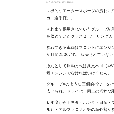
出典：http://blog.livedoor.jp/
世界的なモータースポーツの流れに沿
カー選手権）。
それまで採用されていたグループA
を収めていたクラス２ ツーリング
参戦できる車両はフロントにエンジン
か月間2500台以上販売されていな
原則として駆動方式は変更不可（4W
気エンジンでなければいけません。
グループAのような圧倒的パワーを
広げられ、ドライバー同士の巧妙な
初年度からトヨタ・ホンダ・日産・
ル）・アルファロメオ等の海外勢が