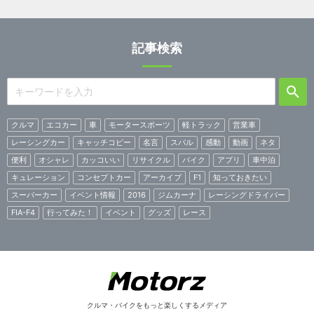
記事検索
クルマ
エコカー
車
モータースポーツ
軽トラック
営業車
レーシングカー
キャッチコピー
名言
スバル
感動
動画
ネタ
便利
オシャレ
カッコいい
リサイクル
バイク
アプリ
車中泊
キュレーション
コンセプトカー
アーカイブ
F1
知っておきたい
スーパーカー
イベント情報
2016
ジムカーナ
レーシングドライバー
FIA-F4
行ってみた！
イベント
グッズ
レース
クルマ・バイクをもっと楽しくするメディア