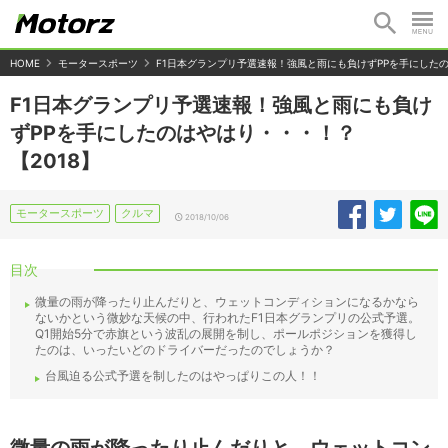
HOME
モータースポーツ
F1日本グランプリ予選速報！強風と雨にも負けずPPを手にしたの
F1日本グランプリ予選速報！強風と雨にも負け
ずPPを手にしたのはやはり・・・！？
【2018】
モータースポーツ
クルマ
2018/10/06
目次
微量の雨が降ったり止んだりと、ウェットコンディションになるかなら
ないかという微妙な天候の中、行われたF1日本グランプリの公式予選。
Q1開始5分で赤旗という波乱の展開を制し、ポールポジションを獲得し
たのは、いったいどのドライバーだったのでしょうか？
台風迫る公式予選を制したのはやっぱりこの人！！