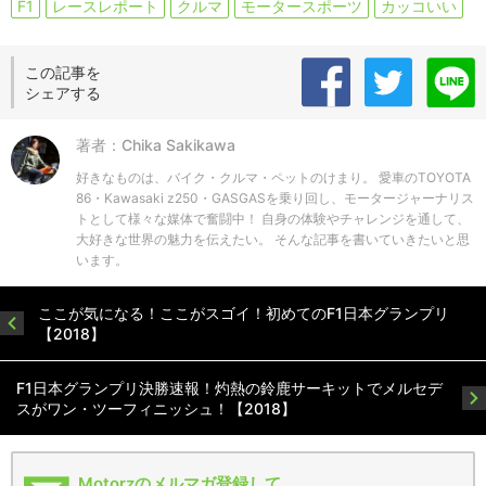
F1
レースレポート
クルマ
モータースポーツ
カッコいい
この記事を
シェアする
著者：Chika Sakikawa
好きなものは、バイク・クルマ・ペットのけまり。 愛車のTOYOTA
86・Kawasaki z250・GASGASを乗り回し、モータージャーナリス
トとして様々な媒体で奮闘中！ 自身の体験やチャレンジを通して、
大好きな世界の魅力を伝えたい。 そんな記事を書いていきたいと思
います。
ここが気になる！ここがスゴイ！初めてのF1日本グランプリ
【2018】
F1日本グランプリ決勝速報！灼熱の鈴鹿サーキットでメルセデ
スがワン・ツーフィニッシュ！【2018】
Motorzのメルマガ登録して