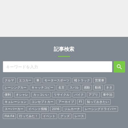
記事検索
クルマ
エコカー
車
モータースポーツ
軽トラック
営業車
レーシングカー
キャッチコピー
名言
スバル
感動
動画
ネタ
便利
オシャレ
カッコいい
リサイクル
バイク
アプリ
車中泊
キュレーション
コンセプトカー
アーカイブ
F1
知っておきたい
スーパーカー
イベント情報
2016
ジムカーナ
レーシングドライバー
FIA-F4
行ってみた！
イベント
グッズ
レース