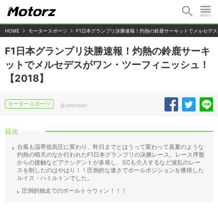
HOME
モータースポーツ
F1日本グランプリ決勝速報！灼熱の鈴鹿サーキットでメルセデス
F1日本グランプリ決勝速報！灼熱の鈴鹿サーキ
ットでメルセデスがワン・ツーフィニッシュ！
【2018】
モータースポーツ
2018/10/07
目次
台風も温帯低気圧に変わり、昨日までとはうって変わって真夏のような
灼熱の晴天のなか行われたF1日本グランプリの決勝レース。レース序盤
からの接触などアクシデントが多発し、SCも介入するなど波乱のレー
スを制したのはやはり！！圧倒的な速さでポールポジションを獲得した
ルイス・ハミルトンでした。
圧倒的独走でのポールトゥウィン！！！