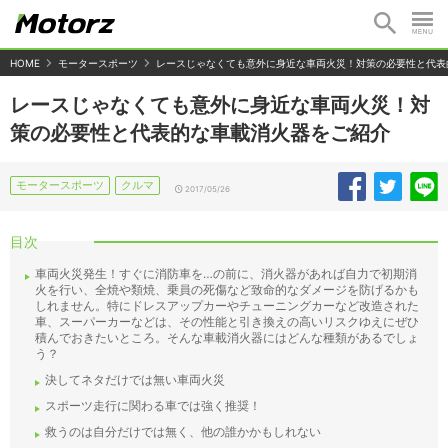
HOME
モータースポーツ
レースじゃなくても意外に身近な車両火災！対策の必要性と代表
レースじゃなくても意外に身近な車両火災！対
策の必要性と代表的な車載消火器をご紹介
モータースポーツ
クルマ
2017/05/26
目次
車両火災発生！すぐに消防車を…の前に、消火器があれば自力で初期消
火を行い、全焼や類焼、乗員の死傷など致命的なダメージを防げるかも
しれません。特にドレスアップカーやチューニングカーなど改造された
車、スーパーカーなどは、その性能と引き換えの高いリスクゆえにぜひ
積んでおきたいところ。そんな車載消火器にはどんな種類があるでしょ
う？
決してネタだけでは無い車両火災
スポーツ走行に関わる車では強く推奨！
救うのは自分だけでは無く、他の誰かかもしれない