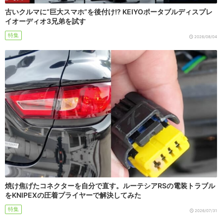
古いクルマに“巨大スマホ”を後付け!? KEIYOポータブルディスプレ
イオーディオ3兄弟を試す
特集
2026/08/04
焼け焦げたコネクターを自分で直す。ルーテシアRSの電装トラブル
をKNIPEXの圧着プライヤーで解決してみた
特集
2026/07/31