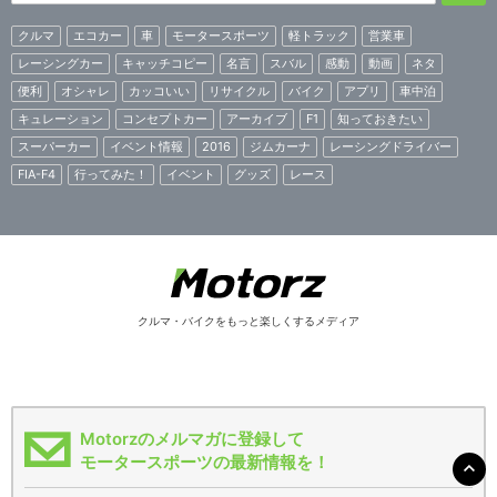
クルマ
エコカー
車
モータースポーツ
軽トラック
営業車
レーシングカー
キャッチコピー
名言
スバル
感動
動画
ネタ
便利
オシャレ
カッコいい
リサイクル
バイク
アプリ
車中泊
キュレーション
コンセプトカー
アーカイブ
F1
知っておきたい
スーパーカー
イベント情報
2016
ジムカーナ
レーシングドライバー
FIA-F4
行ってみた！
イベント
グッズ
レース
クルマ・バイクをもっと楽しくするメディア
Motorzのメルマガに登録して
モータースポーツの最新情報を！