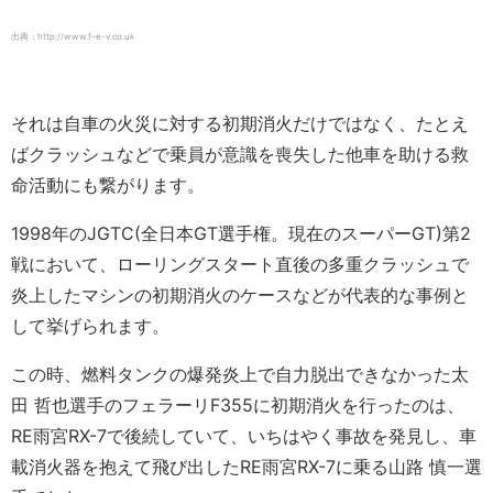
出典：http://www.f-e-v.co.uk
それは自車の火災に対する初期消火だけではなく、たとえ
ばクラッシュなどで乗員が意識を喪失した他車を助ける救
命活動にも繋がります。
1998年のJGTC(全日本GT選手権。現在のスーパーGT)第2
戦において、ローリングスタート直後の多重クラッシュで
炎上したマシンの初期消火のケースなどが代表的な事例と
して挙げられます。
この時、燃料タンクの爆発炎上で自力脱出できなかった太
田 哲也選手のフェラーリF355に初期消火を行ったのは、
RE雨宮RX-7で後続していて、いちはやく事故を発見し、車
載消火器を抱えて飛び出したRE雨宮RX-7に乗る山路 慎一選