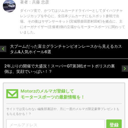
著者：兵藤 忠彦
ダイハツ党で、かつてはジムカーナドライバーとしてダイハツチャ
レンジカップを中心に、全日本ジムカーナにもスポット参戦で出
場。 その後はサザンサーキット(宮城県柴田郡村田町)を拠点に、主
にオーガナイザー(主催者)側の立場からモータースポーツに関わって
いました。
大ブームだった富士グランチャンピオンレースから見えるカス
タム&人気ホイール6選
2年ぶりの開催で大盛況！スーパーGT第3戦オートポリスの裏
側は、笑顔でいっぱい！？
Motorzのメルマガ登録して
モータースポーツの最新情報を！
サイトでは見られない編集部裏話や、月に一度のメルマガ限定豪華プレゼントも
もらえるかも！？
登録