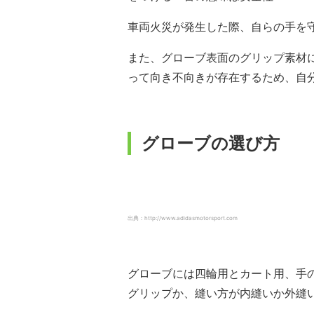
車両火災が発生した際、自らの手を
また、グローブ表面のグリップ素材
って向き不向きが存在するため、自
グローブの選び方
出典：http://www.adidasmotorsport.com
グローブには四輪用とカート用、手
グリップか、縫い方が内縫いか外縫