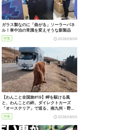
ガラス製なのに「曲がる」ソーラーパネ
ル！車中泊の常識を変えそうな新製品
特集
2026/08/06
【わんこと全国旅#19】岬を駆ける風
と、わんことの絆。ダイレクトカーズ
「オーステリア」で巡る、南九州・野…
特集
2026/08/05