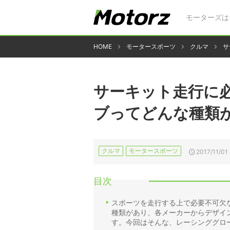
モーターズは
HOME
モータースポーツ
クルマ
サ
サーキット走行に必
ブってどんな種類
クルマ
モータースポーツ
2017/11/01
目次
スポーツを走行する上で必要不可欠
種類があり、各メーカーからデザイ
す。今回はそんな、レーシンググロ