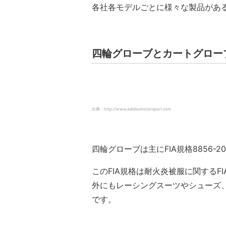
各社各モデルごとに様々な製品があ
四輪グローブとカートグロー
出典：http://www.adidasmotorsport.com
四輪グローブは主にFIA規格8856
このFIA規格は耐火炎被服に関する
外にもレーシングスーツやシューズ
です。