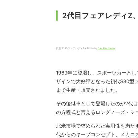
2代目フェアレディZ
日産 S130 フェアレディZ / Photo by
Can Pac Swire
1969年に登場し、スポーツカーと
ザインで大好評となった初代S30型
まで生産・販売されました。
その後継車として登場したのが2代目
の方程式と言えるロングノーズ・シ
北米市場で求められた実用性を満た
代からのキープコンセプト、メカニ