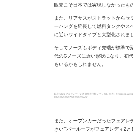
販売こそ日本では実現しなかったも
また、リアサスがストラットからセ
ーハングを延長して燃料タンクやス
に近いワイドタイプと大型化されま
そしてノーズもボディ先端が標準で
代のGノーズに近い形状になり、初代2
もいるかもしれません。
日産 S130 フェアレディZ(西部警察仕様レプリカ) / 出典：https://ja.wikip
C%E3%83%87%E3%82%A3Z
また、オープンカーだったフェアレ
きいTバールーフがフェアレディZ