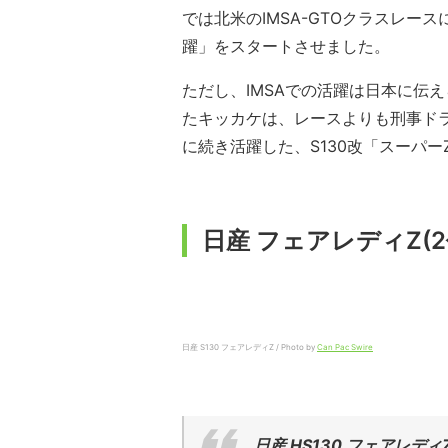
では北米のIMSA-GTOクラスレース
躍」をスタートさせました。
ただし、IMSAでの活躍は日本に伝
たキッカケは、レースよりも刑事ド
に続き活躍した、S130改「スーパ
日産 フェアレディZ(
日産 S130 フェアレディZ / Photo by
Can Pac Swire
日産 HS130 フェアレディZ