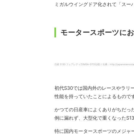
ミガルウイングドア化されて「スー
モータースポーツにお
日産 S130 フェアレディZ(IMSA-GTO仕様) / 出典：http://japanesenostalgi
初代S30では国内外のレースやラリ
性能を持っていたことによるもので
かつての日産車によくありがちだっ
例に漏れず、大型化で重くなったS1
特に国内モータースポーツのメジャ