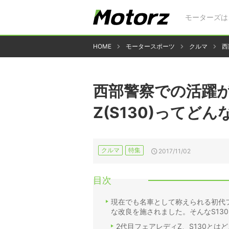
モーターズは
HOME
モータースポーツ
クルマ
西
西部警察での活躍
Z(S130)ってどん
クルマ
特集
2017/11/02
目次
現在でも名車として称えられる初代フ
な改良を施されました。そんなS13
2代目フェアレディZ、S130とは