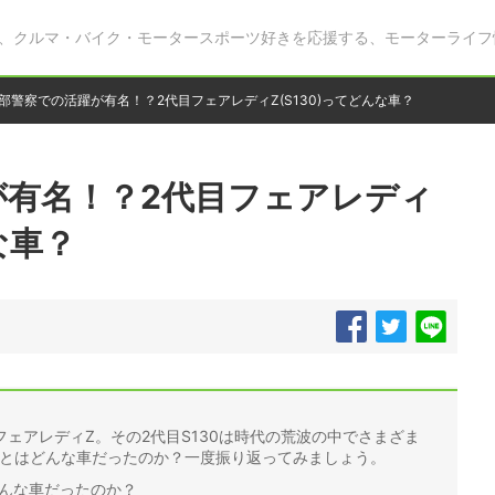
、クルマ・バイク・モータースポーツ好きを応援する、モーターライフ
部警察での活躍が有名！？2代目フェアレディZ(S130)ってどんな車？
が有名！？2代目フェアレディ
な車？
ェアレディZ。その2代目S130は時代の荒波の中でさまざま
0とはどんな車だったのか？一度振り返ってみましょう。
どんな車だったのか？