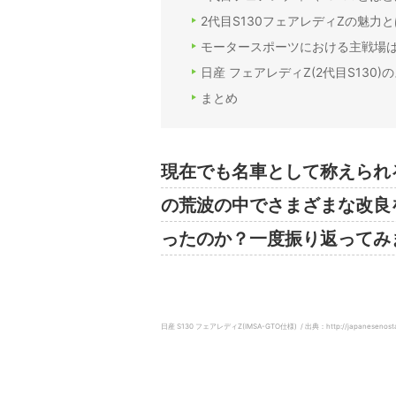
2代目S130フェアレディZの魅力
モータースポーツにおける主戦場
日産 フェアレディZ(2代目S130
まとめ
現在でも名車として称えられる
の荒波の中でさまざまな改良
ったのか？一度振り返ってみ
日産 S130 フェアレディZ(IMSA-GTO仕様) / 出典：http://japanesenostalgi