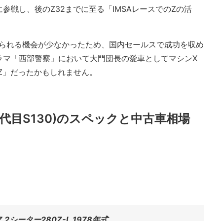
に参戦し、後のZ32までに至る「IMSAレースでのZの活
えられる機会が少なかったため、国内セールスで成功を収め
ラマ「西部警察」において大門団長の愛車としてマシンX
ーZ」だったかもしれません。
2代目S130)のスペックと中古車相場
 2シーター280Z-L 1978年式