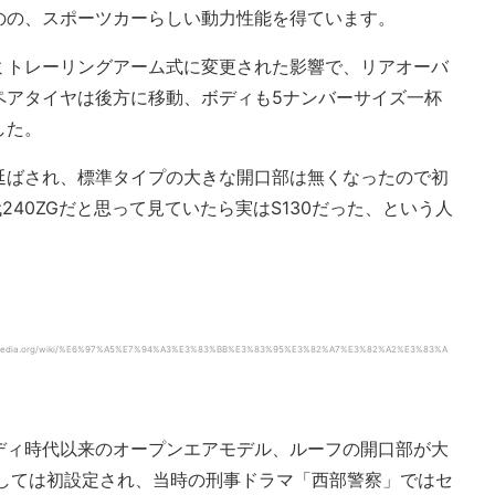
のの、スポーツカーらしい動力性能を得ています。
ミトレーリングアーム式に変更された影響で、リアオーバ
ペアタイヤは後方に移動、ボディも5ナンバーサイズ一杯
した。
延ばされ、標準タイプの大きな開口部は無くなったので初
40ZGだと思って見ていたら実はS130だった、という人
edia.org/wiki/%E6%97%A5%E7%94%A3%E3%83%BB%E3%83%95%E3%82%A7%E3%82%A2%E3%83%A
ディ時代以来のオープンエアモデル、ルーフの開口部が大
としては初設定され、当時の刑事ドラマ「西部警察」ではセ