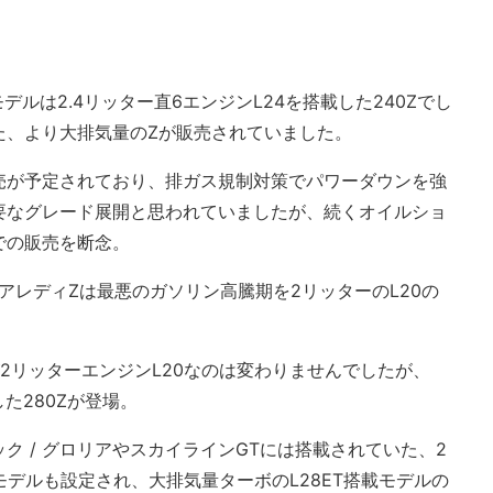
デルは2.4リッター直6エンジンL24を搭載した240Zでし
った、より大排気量のZが販売されていました。
売が予定されており、排ガス規制対策でパワーダウンを強
要なグレード展開と思われていましたが、続くオイルショ
での販売を断念。
アレディZは最悪のガソリン高騰期を2リッターのL20の
。
2リッターエンジンL20なのは変わりませんでしたが、
した280Zが登場。
ク / グロリアやスカイラインGTには搭載されていた、2
モデルも設定され、大排気量ターボのL28ET搭載モデルの