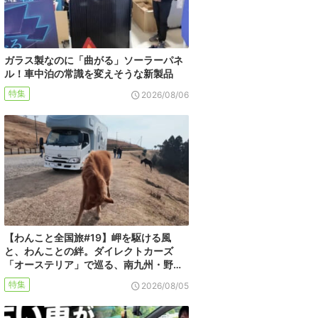
ガラス製なのに「曲がる」ソーラーパネ
ル！車中泊の常識を変えそうな新製品
特集
2026/08/06
【わんこと全国旅#19】岬を駆ける風
と、わんことの絆。ダイレクトカーズ
「オーステリア」で巡る、南九州・野…
特集
2026/08/05