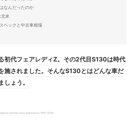
とはなんだったのか
は北米
)のスペックと中古車相場
初代フェアレディZ。その2代目S130は時代
を施されました。そんなS130とはどんな車だ
ましょう。
ccar.com/rip-tony-adamowicz-1941-2016/