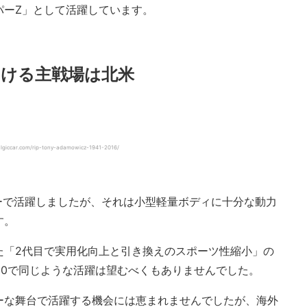
パーZ」として活躍しています。
ける主戦場は北米
ccar.com/rip-tony-adamowicz-1941-2016/
ーで活躍しましたが、それは小型軽量ボディに十分な動力
す。
た「2代目で実用化向上と引き換えのスポーツ性縮小」の
30で同じような活躍は望むべくもありませんでした。
ーな舞台で活躍する機会には恵まれませんでしたが、海外