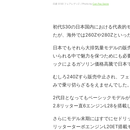
日産 S130 フェアレディZ / Photo by
Can Pac Swire
初代S30の日本国内における代表的モ
たが、海外では260Zや280Zとい
日本でもそれら大排気量モデルの販
いられる中で魅力を保つためにも必
ックによるガソリン価格高騰で日本
むしろ240Zすら販売中止され、フェ
みで乗り切らざるをえませんでした
2代目となってもベーシックモデルが
2.8リッター直6エンジンL28を搭載
さらにモデル末期にはすでにセドリッ
リッターターボエンジンL20ET搭載