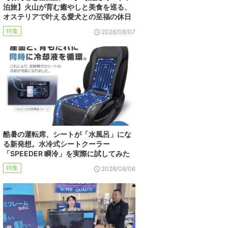
泊旅】火山が育む癒やしと美食を巡る、
オステリアで叶える愛犬との至福の休日
特集
2026/08/07
酷暑の運転席、シートが「水風呂」にな
る新発想。水冷式シートクーラー
「SPEEDER 瞬冷」を実際に試してみた
特集
2026/08/06