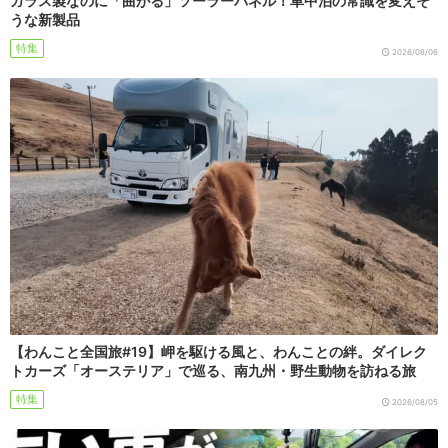
ガラス製なのに「曲がる」ソーラーパネル！車中泊の常識を変えそ
うな新製品
特集
2026/08/06
【わんこと全国旅#19】岬を駆ける風と、わんことの絆。ダイレク
トカーズ「オーステリア」で巡る、南九州・野生動物を訪ねる旅
特集
2026/08/05