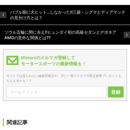
バブル期に大ヒット…しなかった!!三菱・シグマとディアマンテ
の見分け方とは？
ソウル五輪に間に合え!!ヒュンダイ初の高級セダンとデボネア
AMGの意外な関係とは??
Motorzのメルマガ登録して
モータースポーツの最新情報を！
サイトでは見られない編集部裏話や、月に一度のメルマガ限定豪華プレゼントも
もらえるかも！？
登録
関連記事