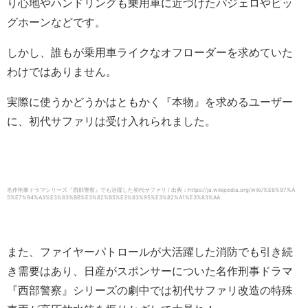
り心地やハンドリングも乗用車に近づけたパジェロやビッ
グホーンなどです。
しかし、誰もが乗用車ライクなオフローダーを求めていた
わけではありません。
実際に使うかどうかはともかく『本物』を求めるユーザー
に、初代サファリは受け入れられました。
名作刑事ドラマシリーズ『西部警察』でも活躍した初代サファリ / 出典：https://ja.wikipedia.org/wiki/%E6%97%A
5%E7%94%A3%E3%83%BB%E3%82%B5%E3%83%95%E3%82%A1%E3%83%AA
また、ファイヤーパトロールが大活躍した消防でも引き続
き需要はあり、日産がスポンサーについた名作刑事ドラマ
『西部警察』シリーズの劇中では初代サファリ改造の特殊