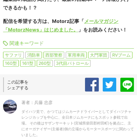
できるかも！？
配信を希望する方は、Motorz記事「
メールマガジン
「MotorzNews」はじめました。
」をお読みください！
関連キーワード
サファリ
消防車
西部警察
軍用車両
大門軍団
RVブーム
160型
161型
260型
3代目パトロール
この記事を
シェアする
著者：兵藤 忠彦
ダイハツ党で、かつてはジムカーナドライバーとしてダイハツチャ
レンジカップを中心に、全日本ジムカーナにもスポット参戦で出
場。 その後はサザンサーキット(宮城県柴田郡村田町)を拠点に、主
にオーガナイザー(主催者)側の立場からモータースポーツに関わって
いました。