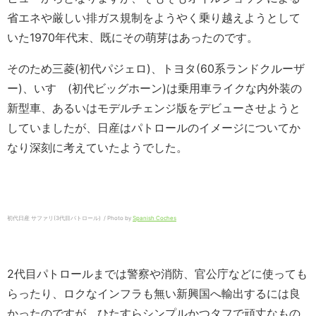
省エネや厳しい排ガス規制をようやく乗り越えようとして
いた1970年代末、既にその萌芽はあったのです。
そのため三菱(初代パジェロ)、トヨタ(60系ランドクルーザ
ー)、いすゞ(初代ビッグホーン)は乗用車ライクな内外装の
新型車、あるいはモデルチェンジ版をデビューさせようと
していましたが、日産はパトロールのイメージについてか
なり深刻に考えていたようでした。
初代日産 サファリ(3代目パトロール) / Photo by
Spanish Coches
2代目パトロールまでは警察や消防、官公庁などに使っても
らったり、ロクなインフラも無い新興国へ輸出するには良
かったのですが、ひたすらシンプルかつタフで頑丈なもの