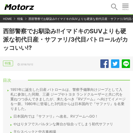
HOME
特集
西部警察でお馴染み!!イマドキのSUVよりも硬派な初代日産・サファリ/3代目
西部警察でお馴染み!!イマドキのSUVよりも硬
派な初代日産・サファリ/3代目パトロールがカ
ッコいい!?
特集
2018/10/12
目次
1951年に誕生した日産 パトロールは、警察予備隊向けジープとして入
札に参加した同期、三菱 ジープやトヨタ ランドクルーザーと共に代を
重ねつつ歩んできましたが、来たるべき『RVブーム』へ向けてイメージ
を一新。1980年に登場した3代目からは日本国内で『サファリ』を名乗
りました。
日本国内では『サファリ』へ改名。RVブームへGO！
やはりタフでスパルタンな舞台が似合ってしまう初代サファリ
主なスペックと中古車相場