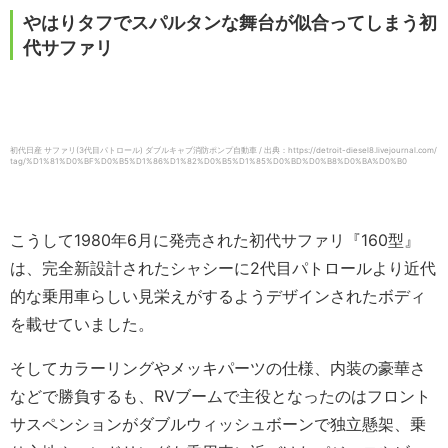
やはりタフでスパルタンな舞台が似合ってしまう初
代サファリ
初代日産 サファリ(3代目パトロール) ダブルキャブ消防ポンプ自動車 / 出典：https://detroit-diesel8.livejournal.com/
tag/%D1%81%D0%BF%D0%B5%D1%86%D1%82%D0%B5%D1%85%D0%BD%D0%B8%D0%BA%D0%B0
こうして1980年6月に発売された初代サファリ『160型』
は、完全新設計されたシャシーに2代目パトロールより近代
的な乗用車らしい見栄えがするようデザインされたボディ
を載せていました。
そしてカラーリングやメッキパーツの仕様、内装の豪華さ
などで勝負するも、RVブームで主役となったのはフロント
サスペンションがダブルウィッシュボーンで独立懸架、乗