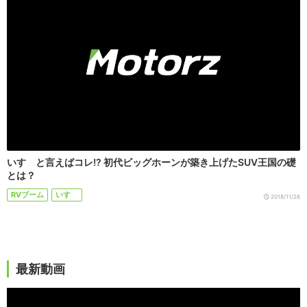
いすゞと言えばコレ!? 初代ビッグホーンが築き上げたSUV王国の礎
とは？
RVブーム
いすゞ
2018/11/26
最新動画