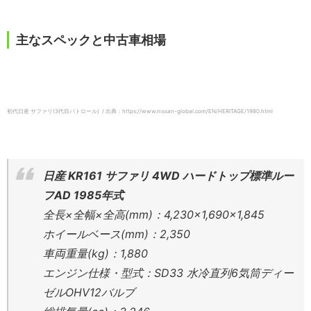
主なスペックと中古車相場
初代日産 サファリ(3代目パトロール) / 出典：https://www.nissan-global.com/EN/HERITAGE/1980.html
日産 KR161 サファリ 4WD ハードトップ標準ルー
フAD 1985年式
全長×全幅×全高(mm)：4,230×1,690×1,845
ホイールベース(mm)：2,350
車両重量(kg)：1,880
エンジン仕様・型式：SD33 水冷直列6気筒ディー
ゼルOHV12バルブ