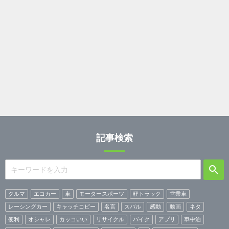
記事検索
クルマ
エコカー
車
モータースポーツ
軽トラック
営業車
レーシングカー
キャッチコピー
名言
スバル
感動
動画
ネタ
便利
オシャレ
カッコいい
リサイクル
バイク
アプリ
車中泊