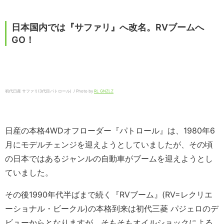
日本国内では『サファリ』へ改名。RVブームへ
GO！
初代日産 サファリ(3代目パトロール) / Photo by
RL GNZLZ
日産の本格4WDオフローダー『パトロール』は、1980年6
月にモデルチェンジを迎えようとしていましたが、その頃
の日本ではあるジャンルの自動車がブームを迎えようとし
ていました。
その後1990年代半ばまで続く『RVブーム』(RV=レクリエ
ーショナル・ビークル)の本格到来は初代三菱 パジェロのデ
ビューからとなりますが、そもそもオイルショックによる