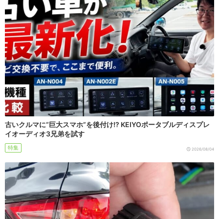
古いクルマに“巨大スマホ”を後付け!? KEIYOポータブルディスプレ
イオーディオ3兄弟を試す
特集
2026/08/04