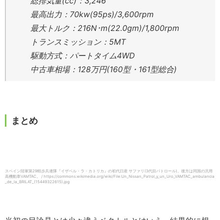
総排気量(cc)：3,246
最高出力：70kw(95ps)/3,600rpm
最大トルク：216N･m(22.0gm)/1,800rpm
トランスミッション：5MT
駆動方式：パートタイム4WD
中古車相場：128万円(160型・161型総合)
まとめ
スペイン陸軍第29軽歩兵連隊『イザベル・ラ・カトリカ』の初代日産 サファリ(3代目パトロール)。後方は同国の汎用
高機動車VAMTAC。 / https://commons.wikimedia.org/wiki/File:Un_Nissan_Patrol_y_un_Uro_VAMTAC_ambulancia
_de_la_BRILAT_(15449322615).jpg