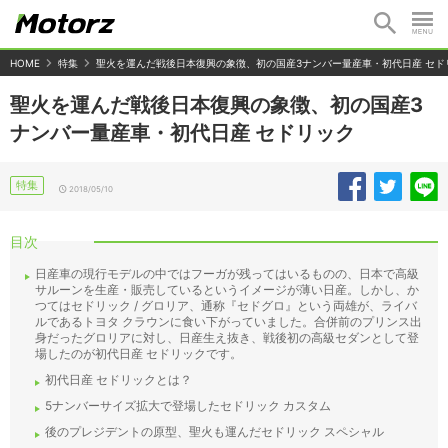
HOME
特集
聖火を運んだ戦後日本復興の象徴、初の国産3ナンバー量産車・初代日産 セド
聖火を運んだ戦後日本復興の象徴、初の国産3
ナンバー量産車・初代日産 セドリック
特集
2018/05/10
目次
日産車の現行モデルの中ではフーガが残ってはいるものの、日本で高級
サルーンを生産・販売しているというイメージが薄い日産。しかし、か
つてはセドリック / グロリア、通称『セドグロ』という両雄が、ライバ
ルであるトヨタ クラウンに食い下がっていました。合併前のプリンス出
身だったグロリアに対し、日産生え抜き、戦後初の高級セダンとして登
場したのが初代日産 セドリックです。
初代日産 セドリックとは？
5ナンバーサイズ拡大で登場したセドリック カスタム
後のプレジデントの原型、聖火も運んだセドリック スペシャル