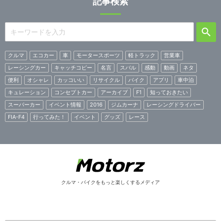
記事検索
クルマ
エコカー
車
モータースポーツ
軽トラック
営業車
レーシングカー
キャッチコピー
名言
スバル
感動
動画
ネタ
便利
オシャレ
カッコいい
リサイクル
バイク
アプリ
車中泊
キュレーション
コンセプトカー
アーカイブ
F1
知っておきたい
スーパーカー
イベント情報
2016
ジムカーナ
レーシングドライバー
FIA-F4
行ってみた！
イベント
グッズ
レース
クルマ・バイクをもっと楽しくするメディア