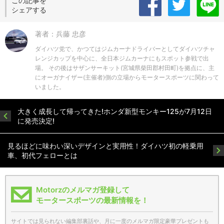
この記事を
シェアする
著者：兵藤 忠彦
ダイハツ党で、かつてはジムカーナドライバーとしてダイハツチャ
レンジカップを中心に、全日本ジムカーナにもスポット参戦で出
場。 その後はサザンサーキット(宮城県柴田郡村田町)を拠点に、主
にオーガナイザー(主催者)側の立場からモータースポーツに関わって
いました。
大きく成長して帰ってきた!ホンダ新型モンキー125が7月12日
に発売決定!
見るほどに味わい深いデザインと実用性！ダイハツ初の軽乗用
車、初代フェローとは
Motorzのメルマガ登録して
モータースポーツの最新情報を！
サイトでは見られない編集部裏話や、月に一度のメルマガ限定豪華プレゼントも