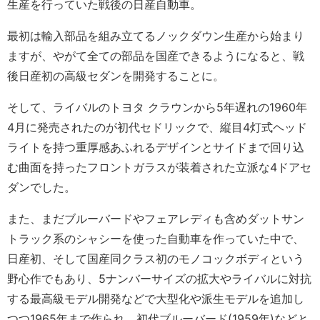
生産を行っていた戦後の日産自動車。
最初は輸入部品を組み立てるノックダウン生産から始まり
ますが、やがて全ての部品を国産できるようになると、戦
後日産初の高級セダンを開発することに。
そして、ライバルのトヨタ クラウンから5年遅れの1960年
4月に発売されたのが初代セドリックで、縦目4灯式ヘッド
ライトを持つ重厚感あふれるデザインとサイドまで回り込
む曲面を持ったフロントガラスが装着された立派な4ドアセ
ダンでした。
また、まだブルーバードやフェアレディも含めダットサン
トラック系のシャシーを使った自動車を作っていた中で、
日産初、そして国産同クラス初のモノコックボディという
野心作でもあり、5ナンバーサイズの拡大やライバルに対抗
する最高級モデル開発などで大型化や派生モデルを追加し
つつ1965年まで作られ、初代ブルーバード(1959年)などと