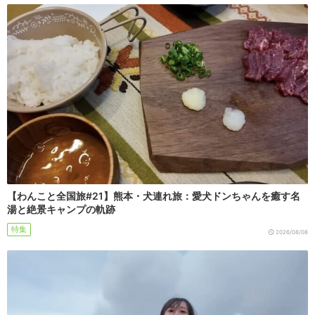
【わんこと全国旅#21】熊本・犬連れ旅：愛犬ドンちゃんを癒す名
湯と絶景キャンプの軌跡
特集
2026/08/08