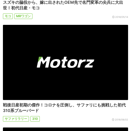
スズキの脇役から、嫁に出されたOEM先で名門変革の尖兵に大出
世！初代日産・モコ
モコ
MRワゴン
2018/05/14
戦後日産初期の傑作！コロナを圧倒し、サファリにも挑戦した初代
310系ブルーバード
サファリラリー
310
2018/06/02