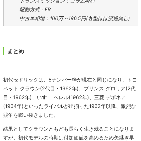
トランスミッション：コラム4MT
駆動方式：FR
中古車相場：100万～196.5円(各型ほぼ流通無し)
まとめ
初代セドリックは、5ナンバー枠が現在と同じになり、トヨ
ペット クラウン(2代目・1962年)、プリンス グロリア(2代
目・1962年)、いすゞ ベレル(1962年)、三菱 デボネア
(1964年)といったライバルが出揃った1962年以降、激烈な
競争を戦い抜きました。
結果としてクラウンともども長らく生き残ることになりま
すが、初代モデルの時期は付加価値を高めるため矢継ぎ早