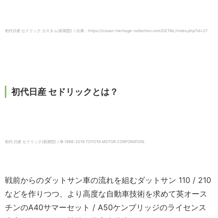
初代日産 セドリック カスタム(前期型) / 出典：https://nissan-heritage-collection.com/DETAIL/index.php?id=27
初代日産 セドリックとは？
初代 日産 セドリック(前期型) / © 1998-2018 TOYOTA MOTOR CORPORATION.
戦前からのダットサン車の流れを組むダットサン 110 / 210
などを作りつつ、より高度な自動車技術を求めて英オース
チンのA40サマーセット / A50ケンブリッジのライセンス