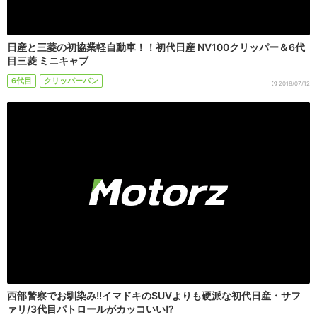
日産と三菱の初協業軽自動車！！初代日産 NV100クリッパー＆6代
目三菱 ミニキャブ
6代目
クリッパーバン
2018/07/12
西部警察でお馴染み!!イマドキのSUVよりも硬派な初代日産・サフ
ァリ/3代目パトロールがカッコいい!?