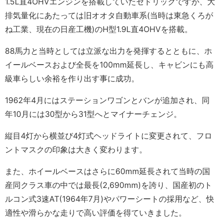
1.5L直4OHVエンジンを搭載していたセドリックですが、大
排気量化にあたっては旧オオタ自動車系(当時は東急くろが
ね工業、現在の日産工機)のH型1.9L直4OHVを搭載。
88馬力と当時としては立派な出力を発揮するとともに、ホ
イールベースおよび全長を100mm延長し、キャビンにも高
級車らしい余裕を作り出す事に成功。
1962年4月にはステーションワゴンとバンが追加され、同
年10月には30型から31型へとマイナーチェンジ。
縦目4灯から横並び4灯式ヘッドライトに変更されて、フロ
ントマスクの印象は大きく変わります。
また、ホイールベースはさらに60mm延長されて当時の国
産同クラス車の中では最長(2,690mm)を誇り、国産初のト
ルコン式3速AT(1964年7月)やパワーシートの採用など、快
適性や滑らかな走りで高い評価を得ていきました。