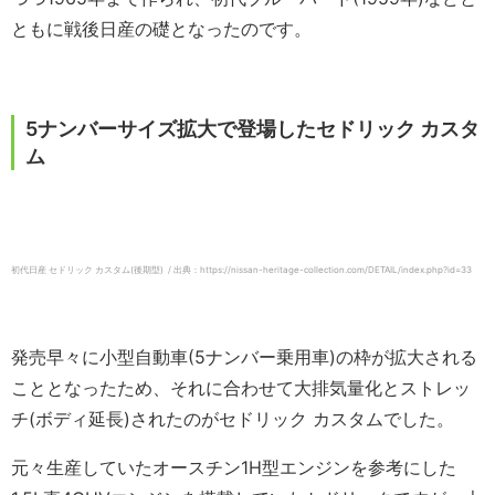
ともに戦後日産の礎となったのです。
5ナンバーサイズ拡大で登場したセドリック カスタ
ム
初代日産 セドリック カスタム(後期型) / 出典：https://nissan-heritage-collection.com/DETAIL/index.php?id=33
発売早々に小型自動車(5ナンバー乗用車)の枠が拡大される
こととなったため、それに合わせて大排気量化とストレッ
チ(ボディ延長)されたのがセドリック カスタムでした。
元々生産していたオースチン1H型エンジンを参考にした