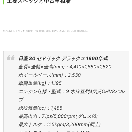
主要スペックと中古車相場
初代日産 セドリック(後期型) / © 1998-2018 TOYOTA MOTOR CORPORATION.
日産 30 セドリック デラックス 1960年式
全長×全幅×全高(mm)：4,410×1,680×1,520
ホイールベース(mm)：2,530
車両重量(kg)：1,195
エンジン仕様・型式：G 水冷直列4気筒OHV8バル
ブ
総排気量(cc)：1,488
最高出力：71ps/5,000rpm(グロス値)
最大トルク：11.5kgm/3,200rpm(同上)