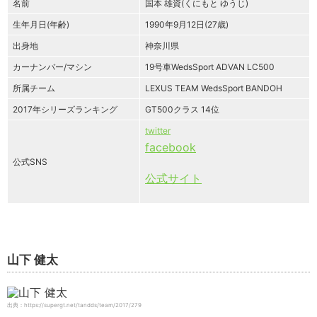
名前
国本 雄資(くにもと ゆうじ)
生年月日(年齢)
1990年9月12日(27歳)
出身地
神奈川県
カーナンバー/マシン
19号車WedsSport ADVAN LC500
所属チーム
LEXUS TEAM WedsSport BANDOH
2017年シリーズランキング
GT500クラス 14位
twitter
facebook
公式SNS
公式サイト
山下 健太
出典：https://supergt.net/tandds/team/2017/279