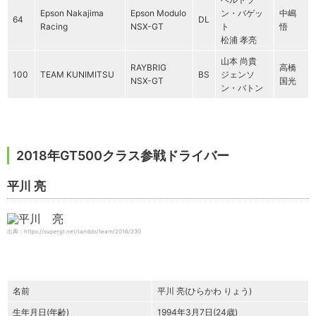
Epson Nakajima
Epson Modulo
ン・バゲッ
中嶋
64
DL
Racing
NSX-GT
ト
悟
松浦 孝亮
山本 尚貴
RAYBRIG
高橋
100
TEAM KUNIMITSU
BS
ジェンソ
NSX-GT
国光
ン・バトン
2018年GT500クラス参戦ドライバー
平川 亮
出典：https://supergt.net/tandds/team/2016/230
名前
平川 亮(ひらかわ りょう)
生年月日(年齢)
1994年3月7日(24歳)