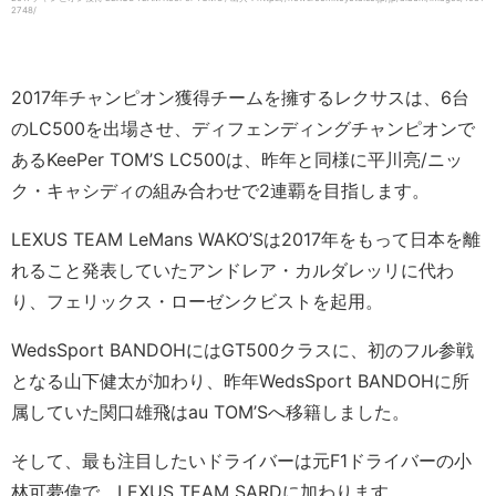
2748/
2017年チャンピオン獲得チームを擁するレクサスは、6台
のLC500を出場させ、ディフェンディングチャンピオンで
あるKeePer TOM’S LC500は、昨年と同様に平川亮/ニッ
ク・キャシディの組み合わせで2連覇を目指します。
LEXUS TEAM LeMans WAKO’Sは2017年をもって日本を離
れること発表していたアンドレア・カルダレッリに代わ
り、フェリックス・ローゼンクビストを起用。
WedsSport BANDOHにはGT500クラスに、初のフル参戦
となる山下健太が加わり、昨年WedsSport BANDOHに所
属していた関口雄飛はau TOM’Sへ移籍しました。
そして、最も注目したいドライバーは元F1ドライバーの小
林可夢偉で、LEXUS TEAM SARDに加わります。