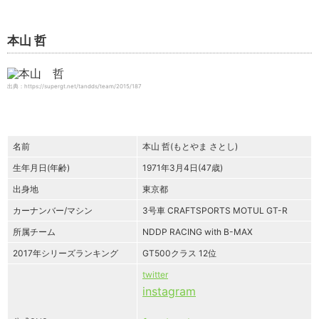
本山 哲
出典：https://supergt.net/tandds/team/2015/187
名前
本山 哲(もとやま さとし)
生年月日(年齢)
1971年3月4日(47歳)
出身地
東京都
カーナンバー/マシン
3号車 CRAFTSPORTS MOTUL GT-R
所属チーム
NDDP RACING with B-MAX
2017年シリーズランキング
GT500クラス 12位
twitter
instagram