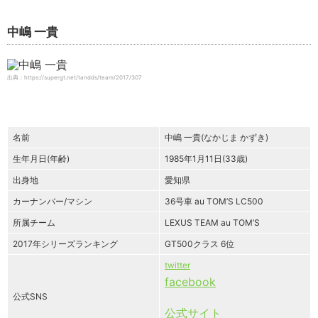
中嶋 一貴
出典：https://supergt.net/tandds/team/2017/307
名前
中嶋 一貴(なかじま かずき)
生年月日(年齢)
1985年1月11日(33歳)
出身地
愛知県
カーナンバー/マシン
36号車 au TOM’S LC500
所属チーム
LEXUS TEAM au TOM’S
2017年シリーズランキング
GT500クラス 6位
twitter
facebook
公式SNS
公式サイト