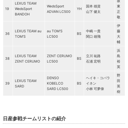
坂
LEXUS TEAM
WedsSport
国本 雄資
東
19
WedsSport
YH
ADVAN LC500
山下 健太
正
BANDOH
敬
伊
LEXUS TEAM au
au TOM’S
中嶋 一貴
藤
36
BS
TOM’S
LC500
関口 雄飛
大
輔
浜
LEXUS TEAM
ZENT CERUMO
立川 祐路
島
38
BS
ZENT CERUMO
LC500
石浦 宏明
裕
英
野
DENSO
ヘイキ・コバラ
LEXUS TEAM
田
39
KOBELCO
BS
イネン
SARD
英
SARD LC500
小林 可夢偉
樹
日産参戦チームリストの紹介