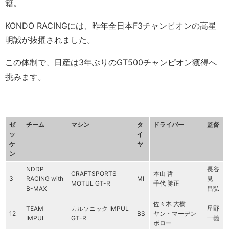
籍。
KONDO RACINGには、昨年全日本F3チャンピオンの高星
明誠が抜擢されました。
この体制で、日産は3年ぶりのGT500チャンピオン獲得へ
挑みます。
ゼ
チーム
マシン
タ
ドライバー
監督
ッ
イ
ケ
ヤ
ン
NDDP
長谷
CRAFTSPORTS
本山 哲
3
RACING with
MI
見
MOTUL GT-R
千代 勝正
B-MAX
昌弘
佐々木 大樹
TEAM
カルソニック IMPUL
星野
12
BS
ヤン・マーデン
IMPUL
GT-R
一義
ボロー