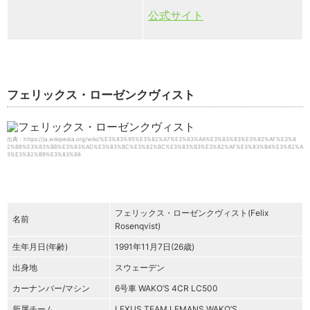
公式サイト
フェリックス・ローゼンクヴィスト
出典：https://ja.wikipedia.org/wiki/%E3%83%95%E3%82%A7%E3%83%AA%E3%83%83%E3%82%AF%E3%8
2%B9%E3%83%BB%E3%83%AD%E3%83%BC%E3%82%BC%E3%83%B3%E3%82%AF%E3%83%B4%E3%82%A
3%E3%82%B9%E3%83%88
フェリックス・ローゼンクヴィスト(Felix
名前
Rosenqvist)
生年月日(年齢)
1991年11月7日(26歳)
出身地
スウェーデン
カーナンバー/マシン
6号車 WAKO’S 4CR LC500
所属チーム
LEXUS TEAM LEMANS WAKO’S