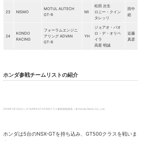
松田 次生
MOTUL AUTECH
田中
23
NISMO
MI
ロニー・クイン
GT-R
総
タレッリ
ジョアオ・パオ
フォーラムエンジニ
KONDO
ロ・デ・オリベ
近藤
24
アリング ADVAN
YH
RACING
イラ
真彦
GT-R
高星 明誠
ホンダ参戦チームリストの紹介
2018年1月12日ホンダ SUPER GT GT500クラス参戦体制発表 / © Honda Motor Co., Ltd.
ホンダは5台のNSX-GTを持ち込み、GT500クラスを戦いま