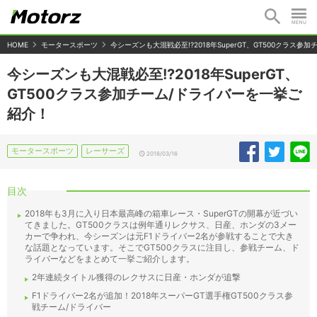
HOME
モータースポーツ
今シーズンも大混戦必至!?2018年SuperGT、GT500クラス
今シーズンも大混戦必至!?2018年SuperGT、
GT500クラス参加チーム/ドライバーを一挙ご
紹介！
モータースポーツ
レーサーズ
2018/03/16
目次
2018年も3月に入り日本最高峰の箱車レース・SuperGTの開幕が近づい
てきました。GT500クラスは例年通りレクサス、日産、ホンダの3メー
カーで争われ、今シーズンは元F1ドライバー2名が参戦することで大き
な話題となっています。そこでGT500クラスに注目し、参戦チーム、ド
ライバーなどをまとめて一挙ご紹介します。
2年連続タイトル獲得のレクサスに日産・ホンダが追撃
F1ドライバー2名が追加！2018年スーパーGT選手権GT500クラス参
戦チーム/ドライバー