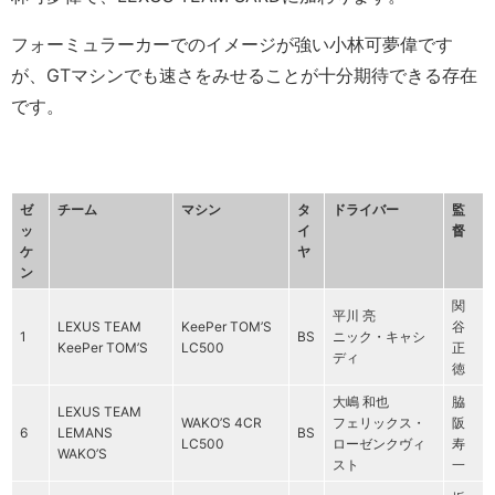
フォーミュラーカーでのイメージが強い小林可夢偉です
が、GTマシンでも速さをみせることが十分期待できる存在
です。
ゼ
チーム
マシン
タ
ドライバー
監
ッ
イ
督
ケ
ヤ
ン
関
平川 亮
LEXUS TEAM
KeePer TOM’S
谷
1
BS
ニック・キャシ
KeePer TOM’S
LC500
正
ディ
徳
大嶋 和也
脇
LEXUS TEAM
WAKO’S 4CR
フェリックス・
阪
6
LEMANS
BS
LC500
ローゼンクヴィ
寿
WAKO’S
スト
一