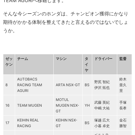
TEAM AGURIへ移籍します。
そんな今シーズンのホンダは、チャンピオン獲得にかなり
期待がかかる体制を整えてきたと言えるのではないでしょ
うか。
ゼッ
チーム
マシン
タ
ドライバー
監督
ケン
イ
ヤ
AUTOBACS
鈴木
野尻 智紀
8
RACING TEAM
ARTA NSX-GT
BS
亜久
伊沢 拓也
AGURI
里
MOTUL
武藤 英紀
手塚
16
TEAM MUGEN
MUGEN NSX-
YH
中嶋 大祐
長孝
GT
KEIHIN REAL
KEIHIN NSX-
塚越 広大
金石
17
BS
RACING
GT
小暮 卓史
勝智
ベルトラ