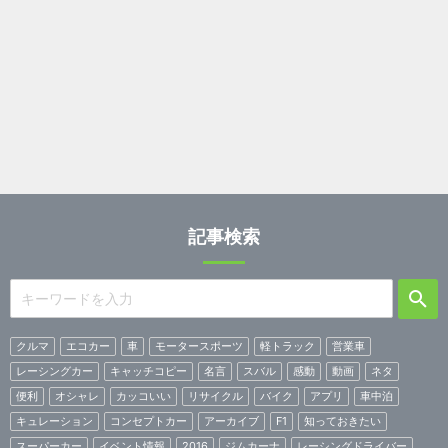
記事検索
クルマ
エコカー
車
モータースポーツ
軽トラック
営業車
レーシングカー
キャッチコピー
名言
スバル
感動
動画
ネタ
便利
オシャレ
カッコいい
リサイクル
バイク
アプリ
車中泊
キュレーション
コンセプトカー
アーカイブ
F1
知っておきたい
スーパーカー
イベント情報
2016
ジムカーナ
レーシングドライバー