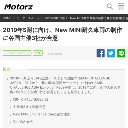
HOME
モータースポーツ
2019年S耐に向け、New MINI耐久車両の制作に各国主催3社が
2019年S耐に向け、New MINI耐久車両の制作
に各国主催3社が合意
モータースポーツ
特集
2018/03/16
目次
2018年5月よりJAF公認レースとして開催するMINI CHALLENGE
JAPAN。3/17から中国の珠海国際サーキットで行われるMINI
CHALLENGE ASIA Exhibition Raceを前に、2019年に向け新型の耐久車
両の制作に主催者3社が合意したことを発表しました。
MINI CHALLNEGEとは
主催者3社で制作合意
New MINI Endurance Carの主な性能
問い合わせ先