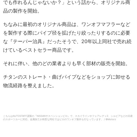
でも作れるんじゃないか？」という話から、オリジナル商
品の製作を開始。
ちなみに最初のオリジナル商品は、ワンオフマフラーなど
を製作する際にパイプ径を拡げたり絞ったりするのに必要
な『テーパー治具』だったそうで、20年以上同社で売れ続
けているベストセラー商品です。
それに伴い、他のどの業者よりも早く部材の販売を開始。
チタンのストレート・曲げパイプなどをショップに卸せる
物流経路を整えました。
こちらはAUTOSTAFF謹製の『NISSANサスペンションピロ』で、スカイラインやフェアレディZ、シルビアなどの日産
のスポーツカーに対応。金属加工が得意な同社ではピロのワンオフ製作も行なっています。 / ©︎Motorz