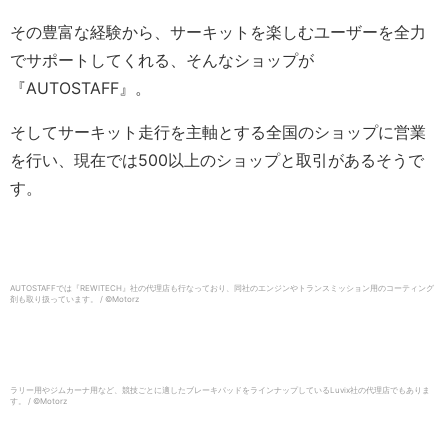
その豊富な経験から、サーキットを楽しむユーザーを全力
でサポートしてくれる、そんなショップが
『AUTOSTAFF』。
そしてサーキット走行を主軸とする全国のショップに営業
を行い、現在では500以上のショップと取引があるそうで
す。
AUTOSTAFFでは『REWITECH』社の代理店も行なっており、同社のエンジンやトランスミッション用のコーティング
剤も取り扱っています。 / ©︎Motorz
ラリー用やジムカーナ用など、競技ごとに適したブレーキパッドをラインナップしているLuvix社の代理店でもありま
す。 / ©︎Motorz