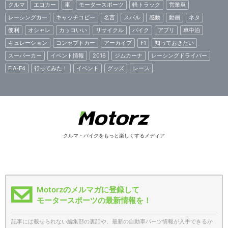
クルマ
エコカー
車
モータースポーツ
軽トラック
営業車
レーシングカー
キャッチコピー
名言
スバル
感動
動画
ネタ
便利
オシャレ
カッコいい
リサイクル
バイク
アプリ
車中泊
キュレーション
コンセプトカー
アーカイブ
F1
知っておきたい
スーパーカー
イベント情報
2016
ジムカーナ
レーシングドライバー
FIA-F4
行ってみた！
イベント
グッズ
レース
クルマ・バイクをもっと楽しくするメディア
Motorzのメルマガに登録して
モータースポーツの最新情報を！
記事には載せられない編集部の裏話や、最新の自動車パーツ情報が入手できるか