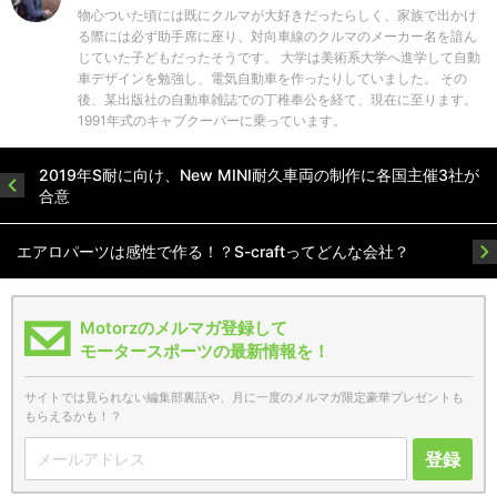
物心ついた頃には既にクルマが大好きだったらしく、家族で出かけ
る際には必ず助手席に座り、対向車線のクルマのメーカー名を諳ん
じていた子どもだったそうです。 大学は美術系大学へ進学して自動
車デザインを勉強し、電気自動車を作ったりしていました。 その
後、某出版社の自動車雑誌での丁稚奉公を経て、現在に至ります。
1991年式のキャブクーパーに乗っています。
2019年S耐に向け、New MINI耐久車両の制作に各国主催3社が
合意
エアロパーツは感性で作る！？S-craftってどんな会社？
Motorzのメルマガ登録して
モータースポーツの最新情報を！
サイトでは見られない編集部裏話や、月に一度のメルマガ限定豪華プレゼントも
もらえるかも！？
登録