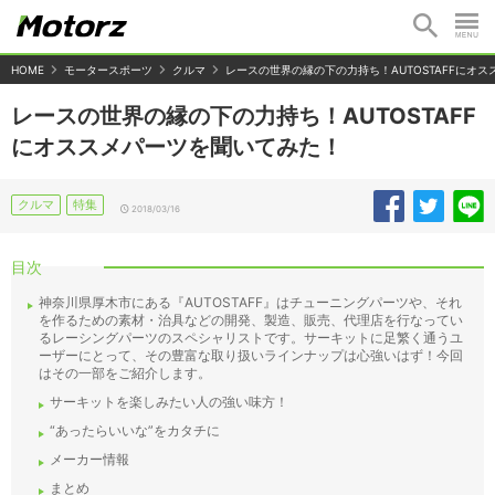
HOME
モータースポーツ
クルマ
レースの世界の縁の下の力持ち！AUTOSTAFFにオ
レースの世界の縁の下の力持ち！AUTOSTAFF
にオススメパーツを聞いてみた！
クルマ
特集
2018/03/16
目次
神奈川県厚木市にある『AUTOSTAFF』はチューニングパーツや、それ
を作るための素材・治具などの開発、製造、販売、代理店を行なってい
るレーシングパーツのスペシャリストです。サーキットに足繁く通うユ
ーザーにとって、その豊富な取り扱いラインナップは心強いはず！今回
はその一部をご紹介します。
サーキットを楽しみたい人の強い味方！
“あったらいいな”をカタチに
メーカー情報
まとめ