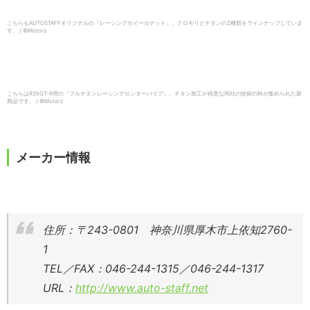
こちらもAUTOSTAFFオリジナルの『レーシングホイールナット』。クロモリとチタンの2種類をラインナップしていま
す。 / ©︎Motorz
こちらはR35GT-R用の『フルチタンレーシングセンターパイプ』。チタン加工が得意な同社の技術の粋が集められた新
商品です。 / ©︎Motorz
メーカー情報
住所：〒243-0801 神奈川県厚木市上依知2760-
1
TEL／FAX：046-244-1315／046-244-1317
URL：
http://www.auto-staff.net