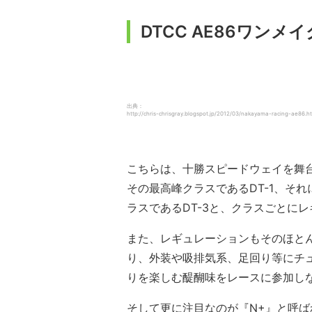
DTCC AE86ワンメ
出典：
http://chris-chrisgray.blogspot.jp/2012/03/nakayama-racing-ae86.h
こちらは、十勝スピードウェイを舞台
その最高峰クラスであるDT-1、それ
ラスであるDT-3と、クラスごとに
また、レギュレーションもそのほと
り、外装や吸排気系、足回り等にチ
りを楽しむ醍醐味をレースに参加し
そして更に注目なのが『N+』と呼ば