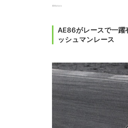
©Motorz
AE86がレースで一
ッシュマンレース