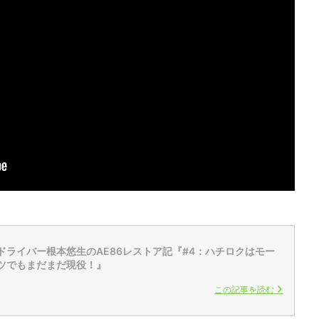
ドライバー根本悠生のAE86レストア記『#4：ハチロクはモー
ツでもまだまだ現役！』
この記事を読む