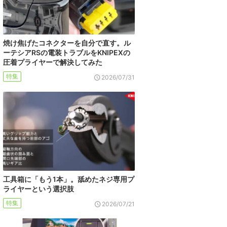
焼け焦げたコネクターを自分で直す。ル
ーテシアRSの電装トラブルをKNIPEXの
圧着プライヤーで解決してみた
特集
2026/07/31
工具箱に「もう1本」。舐めたネジ専用プ
ライヤーという選択肢
特集
2026/07/21