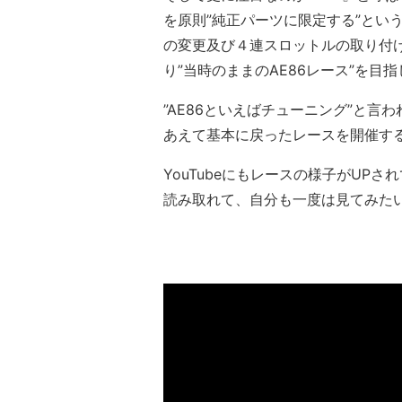
を原則”純正パーツに限定する”とい
の変更及び４連スロットルの取り付
り”当時のままのAE86レース”を
”AE86といえばチューニング”と
あえて基本に戻ったレースを開催す
YouTubeにもレースの様子がUP
読み取れて、自分も一度は見てみた