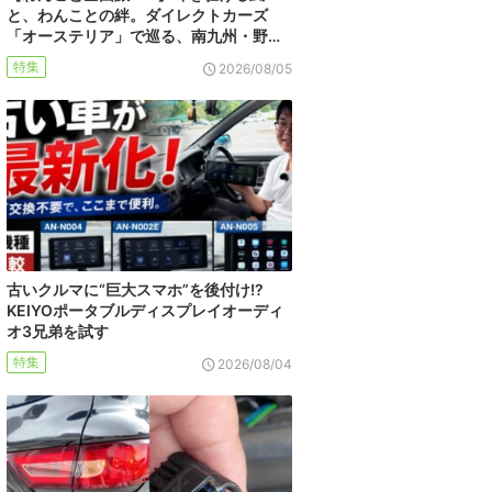
と、わんことの絆。ダイレクトカーズ
「オーステリア」で巡る、南九州・野…
特集
2026/08/05
古いクルマに“巨大スマホ”を後付け!?
KEIYOポータブルディスプレイオーディ
オ3兄弟を試す
特集
2026/08/04