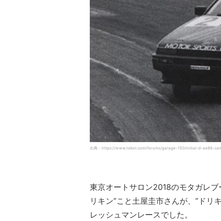
出典：https://www.tsikot.com/forums/garage-150/initial-d-ae86-cam
東京オートサロン2018のモタガレ
リキン”こと土屋圭市さんが、”ドリキ
レッシュマンレースでした。