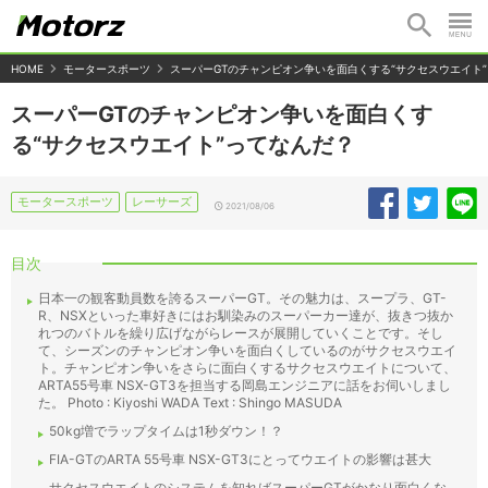
HOME
モータースポーツ
スーパーGTのチャンピオン争いを面白くする“サクセスウエイト
スーパーGTのチャンピオン争いを面白くす
る“サクセスウエイト”ってなんだ？
モータースポーツ
レーサーズ
2021/08/06
目次
日本一の観客動員数を誇るスーパーGT。その魅力は、スープラ、GT-
R、NSXといった車好きにはお馴染みのスーパーカー達が、抜きつ抜か
れつのバトルを繰り広げながらレースが展開していくことです。そし
て、シーズンのチャンピオン争いを面白くしているのがサクセスウエイ
ト。チャンピオン争いをさらに面白くするサクセスウエイトについて、
ARTA55号車 NSX-GT3を担当する岡島エンジニアに話をお伺いしまし
た。 Photo : Kiyoshi WADA Text : Shingo MASUDA
50kg増でラップタイムは1秒ダウン！？
FIA-GTのARTA 55号車 NSX-GT3にとってウエイトの影響は甚大
サクセスウエイトのシステムを知ればスーパーGTがかなり面白くな