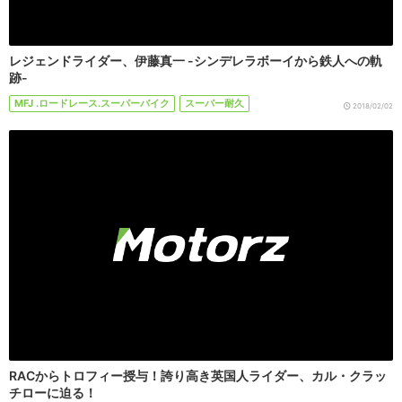
レジェンドライダー、伊藤真一 -シンデレラボーイから鉄人への軌
跡-
MFJ .ロードレース.スーパーバイク
スーパー耐久
2018/02/02
RACからトロフィー授与！誇り高き英国人ライダー、カル・クラッ
チローに迫る！