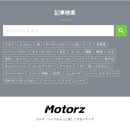
記事検索
クルマ
エコカー
車
モータースポーツ
軽トラック
営業車
レーシングカー
キャッチコピー
名言
スバル
感動
動画
ネタ
便利
オシャレ
カッコいい
リサイクル
バイク
アプリ
車中泊
キュレーション
コンセプトカー
アーカイブ
F1
知っておきたい
スーパーカー
イベント情報
2016
ジムカーナ
レーシングドライバー
FIA-F4
行ってみた！
イベント
グッズ
レース
クルマ・バイクをもっと楽しくするメディア