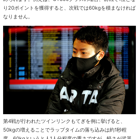
り20ポイントを獲得すると、次戦では60kgを積まなければ
なりません。
第4戦が行われたツインリンクもてぎを例に挙げると、
50kgの増えることでラップタイムの落ち込みは約1秒程
度。60kgというと人1人分程度の重さですが、軽さが武器