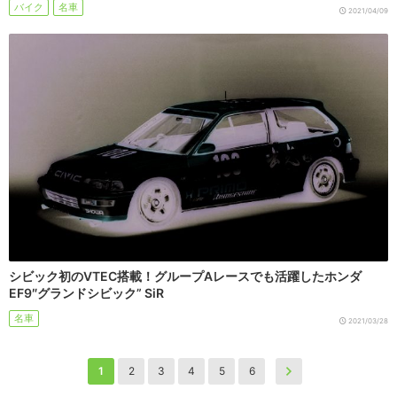
バイク
名車
2021/04/09
シビック初のVTEC搭載！グループAレースでも活躍したホンダ
EF9″グランドシビック” SiR
名車
2021/03/28
1
2
3
4
5
6