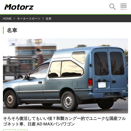
HOME
モータースポーツ
名車
名車
そろそろ復活してもいい頃？和製カングー的でユニークな国産フル
ゴネット車、日産 AD MAXバン/ワゴン