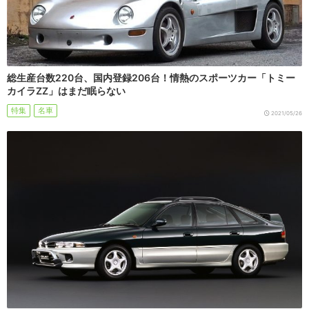
総生産台数220台、国内登録206台！情熱のスポーツカー「トミー
カイラZZ」はまだ眠らない
特集
名車
2021/05/26