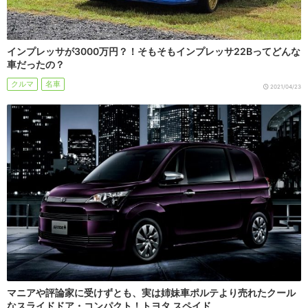
インプレッサが3000万円？！そもそもインプレッサ22Bってどんな
車だったの？
クルマ
名車
2021/04/23
マニアや評論家に受けずとも、実は姉妹車ポルテより売れたクール
なスライドドア・コンパクト！トヨタ スペイド