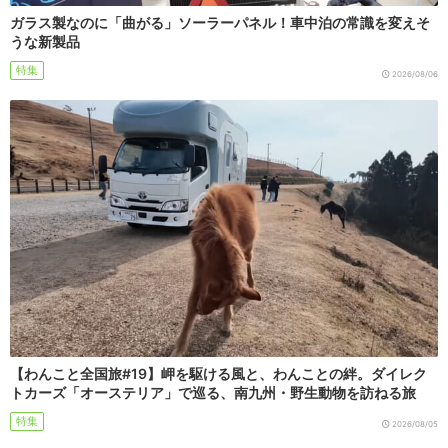
ガラス製なのに「曲がる」ソーラーパネル！車中泊の常識を変えそ
うな新製品
特集
2026/08/06
【わんこと全国旅#19】岬を駆ける風と、わんことの絆。ダイレク
トカーズ「オーステリア」で巡る、南九州・野生動物を訪ねる旅
特集
2026/08/05