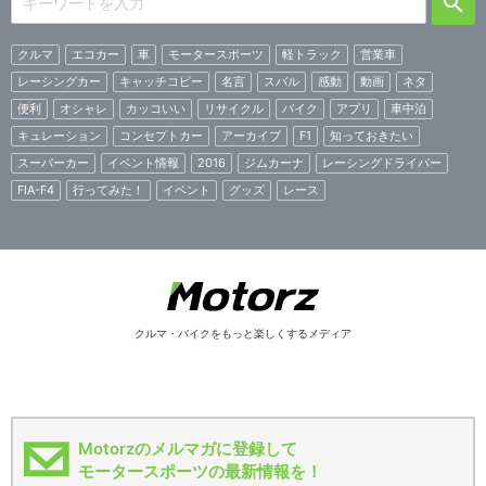
クルマ
エコカー
車
モータースポーツ
軽トラック
営業車
レーシングカー
キャッチコピー
名言
スバル
感動
動画
ネタ
便利
オシャレ
カッコいい
リサイクル
バイク
アプリ
車中泊
キュレーション
コンセプトカー
アーカイブ
F1
知っておきたい
スーパーカー
イベント情報
2016
ジムカーナ
レーシングドライバー
FIA-F4
行ってみた！
イベント
グッズ
レース
クルマ・バイクをもっと楽しくするメディア
Motorzのメルマガに登録して
モータースポーツの最新情報を！