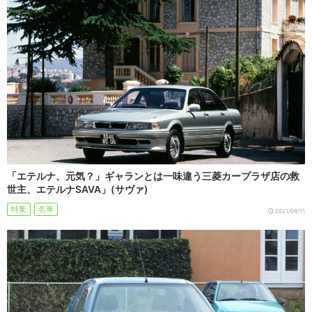
「エテルナ、元気？」ギャランとは一味違う三菱カープラザ店の救
世主、エテルナSAVA」(サヴァ)
特集
名車
2021/04/11