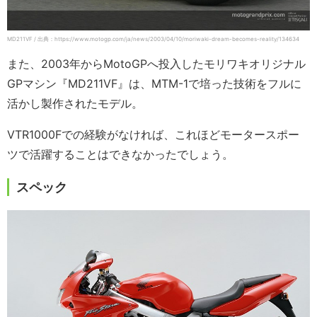
MD211VF / 出典：https://www.motogp.com/ja/news/2003/04/10/moriwaki-dream-becomes-reality/134634
また、2003年からMotoGPへ投入したモリワキオリジナル
GPマシン『MD211VF』は、MTM-1で培った技術をフルに
活かし製作されたモデル。
VTR1000Fでの経験がなければ、これほどモータースポー
ツで活躍することはできなかったでしょう。
スペック