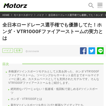
HOME
モータースポーツ
バイク
全日本ロードレース選手権でも優勝してた！ホンダ・VT
全日本ロードレース選手権でも優勝してた！ホ
ンダ・VTR1000Fファイアーストームの実力と
は
バイク
名車
2021/04/09
目次
本格派Vツインスポーツモデルとして人気を誇った、ホンダ VTR1000F
ファイアーストーム。ツーリングからサーキット走行までオールマイテ
ィーに楽しめ、カスタムベースとしても支持されたモデルです。そんな
VTR1000Fファイアーストームをご紹介します。
絶対的なパワーじゃない！低速域・低回転で楽しめるVツインスポー
ツ
ホンダ・VTR1000Fとは
新生Vツインスポーツを作り上げた斬新なアイディアたち