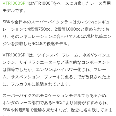
VTR1000SP-1
はVTR1000Fをベースに改良したレース専用
モデルです。
SBKや全日本のスーパーバイククラスはのマシンはレギュ
レーションで4気筒750cc、2気筒1,000ccと定められてお
り、そのレギュレーションに合わせて750ccV型4気筒エン
ジンを搭載したRC45の後継モデル。
VTR1000SP-1は、ツインスパーフレーム、水冷Vツインエ
ンジン、サイドラジエーターなど基本的なコンポーネント
は同等でしたが、エンジンはハイパワー化され、フレー
ム、サスペンション、ブレーキに至るまでが改良された上
に、フルカウルに換装されています。
スーパーバイクのホモロゲーションモデルでもあるため、
ホンダのレース部門であるHRCにより開発がすすめられ、
SBKや鈴鹿8耐で優勝を果たすなど、歴史に名を残してきま