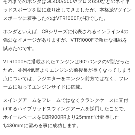
それまでのホンダはGL400/500やブロス650などのネイキ
ッドスポーツを世に送り出してきましたが、本格派Vツイン
スポーツに着手したのはVTR1000Fが初でした。
ホンダといえば、CBシリーズに代表されるインライン4の
強烈なイメージがありますが、VTR1000Fで新たな挑戦を
試みたのです。
VTR1000Fに搭載されたエンジンは90°バンクのV型だった
ため、並列4気筒よりエンジンの前後長が長くなってしまう
点については、ラジエターをエンジン前方ではなく、フレ
ームに沿ってエンジンサイドに搭載。
スイングアームをフレームではなくクランクケースに直付
けするハイブリッドスウィングアームを採用したことで、
ホイールベースをCBR900RRより25mmだけ延長した
1,430mmに留める事に成功します。