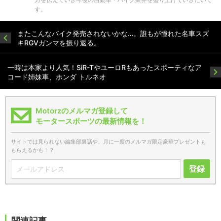
す。
またこんなバイク発売されないかな…。誰もが憧れた名車スズ
キRGVガンマを振り返る。
一時は本家より人気！SiR-TやユーロRもあったスポーティなア
コード姉妹車、ホンダ トルネオ
Motorzのメルマガ登録して
モータースポーツの最新情報を！
サイトでは見られない編集部裏話や、月に一度のメルマガ限定豪華プレゼントも
もらえるかも！？
登録
関連記事