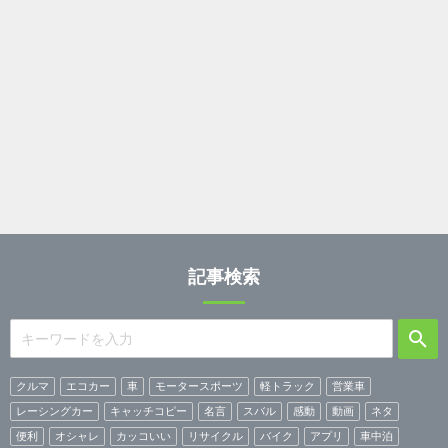
記事検索
クルマ
エコカー
車
モータースポーツ
軽トラック
営業車
レーシングカー
キャッチコピー
名言
スバル
感動
動画
ネタ
便利
オシャレ
カッコいい
リサイクル
バイク
アプリ
車中泊