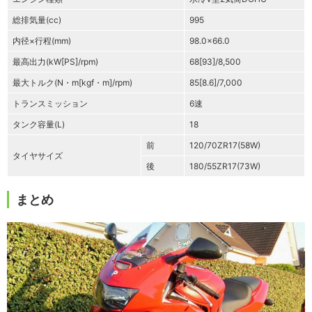
総排気量(cc)
995
内径×行程(mm)
98.0×66.0
最高出力(kW[PS]/rpm)
68[93]/8,500
最大トルク(N・m[kgf・m]/rpm)
85[8.6]/7,000
トランスミッション
6速
タンク容量(L)
18
前
120/70ZR17(58W)
タイヤサイズ
後
180/55ZR17(73W)
まとめ