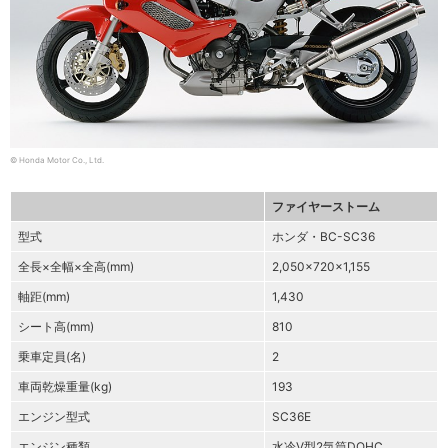
© Honda Motor Co., Ltd.
ファイヤーストーム
型式
ホンダ・BC-SC36
全長×全幅×全高(mm)
2,050×720×1,155
軸距(mm)
1,430
シート高(mm)
810
乗車定員(名)
2
車両乾燥重量(kg)
193
エンジン型式
SC36E
エンジン種類
水冷V型2気筒DOHC