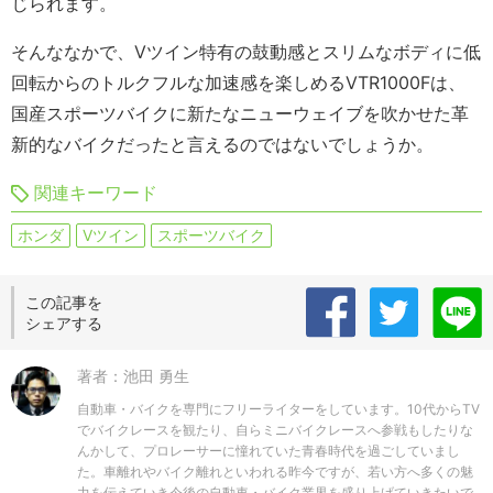
じられます。
そんななかで、Vツイン特有の鼓動感とスリムなボディに低
回転からのトルクフルな加速感を楽しめるVTR1000Fは、
国産スポーツバイクに新たなニューウェイブを吹かせた革
新的なバイクだったと言えるのではないでしょうか。
関連キーワード
ホンダ
Vツイン
スポーツバイク
この記事を
シェアする
著者：池田 勇生
自動車・バイクを専門にフリーライターをしています。10代からTV
でバイクレースを観たり、自らミニバイクレースへ参戦もしたりな
んかして、プロレーサーに憧れていた青春時代を過ごしていまし
た。車離れやバイク離れといわれる昨今ですが、若い方へ多くの魅
力を伝えていき今後の自動車・バイク業界を盛り上げていきたいで