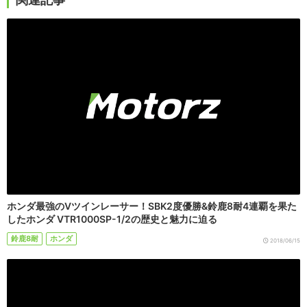
ホンダ最強のVツインレーサー！SBK2度優勝&鈴鹿8耐4連覇を果た
したホンダ VTR1000SP-1/2の歴史と魅力に迫る
鈴鹿8耐
ホンダ
2018/06/15