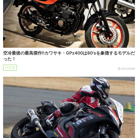
空冷最後の最高傑作!!カワサキ・GPz400は80’sを象徴するモデルだ
った！
バイク
2021/03/08