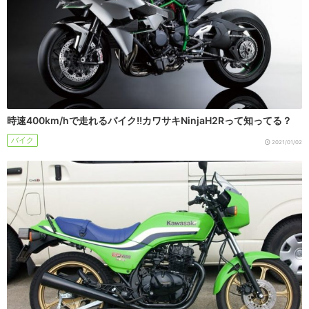
時速400km/hで走れるバイク!!カワサキNinjaH2Rって知ってる？
バイク
2021/01/02