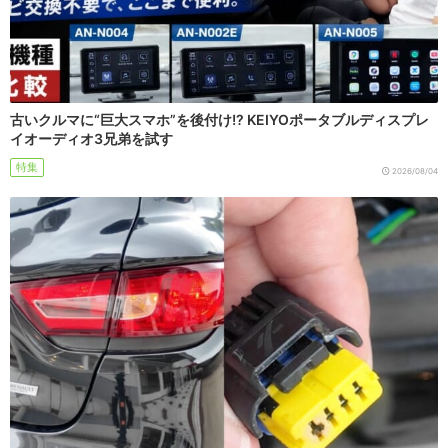
古いクルマに“巨大スマホ”を後付け!? KEIYOポータブルディスプレ
イオーディオ3兄弟を試す
特集
2026/08/04