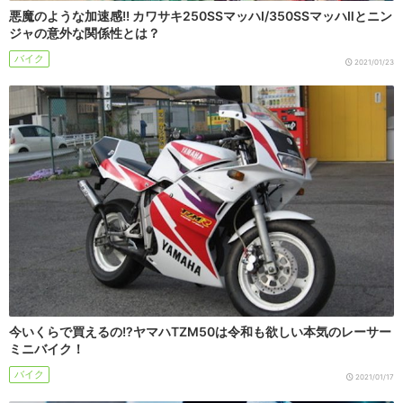
悪魔のような加速感!! カワサキ250SSマッハⅠ/350SSマッハⅡとニン
ジャの意外な関係性とは？
バイク
2021/01/23
今いくらで買えるの!?ヤマハTZM50は令和も欲しい本気のレーサー
ミニバイク！
バイク
2021/01/17