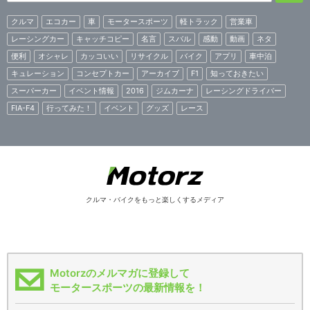
クルマ
エコカー
車
モータースポーツ
軽トラック
営業車
レーシングカー
キャッチコピー
名言
スバル
感動
動画
ネタ
便利
オシャレ
カッコいい
リサイクル
バイク
アプリ
車中泊
キュレーション
コンセプトカー
アーカイブ
F1
知っておきたい
スーパーカー
イベント情報
2016
ジムカーナ
レーシングドライバー
FIA-F4
行ってみた！
イベント
グッズ
レース
クルマ・バイクをもっと楽しくするメディア
Motorzのメルマガに登録して
モータースポーツの最新情報を！