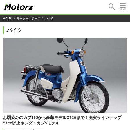
HOME
モータースポーツ
バイク
バイク
お馴染みのカブ110から豪華モデルC125まで！充実ラインナップ
51cc以上ホンダ・カブ5モデル