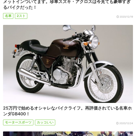
メットインついてます。珍車スズキ・アクロスは今見ても豪華すぎ
るバイクだった！
名車
2スト
2020/12/19
25万円で始めるオシャレなバイクライフ。再評価されている名車ホ
ンダGB400！
モータースポーツ
カッコいい
2020/12/24