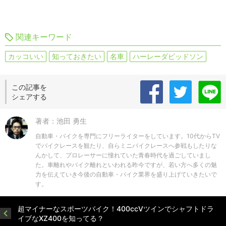
関連キーワード
カッコいい
知っておきたい
名車
ハーレーダビッドソン
この記事を
シェアする
著者：池田 勇生
自動車・バイクを専門にフリーライターをしています。10代からTV
でバイクレースを観たり、自らミニバイクレースへ参戦もしたりな
んかして、プロレーサーに憧れていた青春時代を過ごしていまし
た。車離れやバイク離れといわれる昨今ですが、若い方へ多くの魅
力を伝えていき今後の自動車・バイク業界を盛り上げていきたいで
す。
超マイナーなスポーツバイク！400ccVツインでシャフトドラ
イブなXZ400を知ってる？