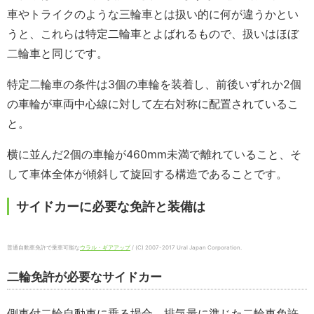
車やトライクのような三輪車とは扱い的に何が違うかとい
うと、これらは特定二輪車とよばれるもので、扱いはほぼ
二輪車と同じです。
特定二輪車の条件は3個の車輪を装着し、前後いずれか2個
の車輪が車両中心線に対して左右対称に配置されているこ
と。
横に並んだ2個の車輪が460mm未満で離れていること、そ
して車体全体が傾斜して旋回する構造であることです。
サイドカーに必要な免許と装備は
普通自動車免許で乗車可能な
ウラル・ギアアップ
/ (C) 2007-2017 Ural Japan Corporation.
二輪免許が必要なサイドカー
側車付二輪自動車に乗る場合、排気量に準じた二輪車免許