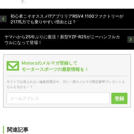
す。
初心者こそオススメ!?アプリリアRSV4 1100ファクトリーが
217馬力でも乗りやすい理由とは？
ヤマハから25年ぶりに復活！新型YZF-R25がニーハンフルカ
ウルになって登場！
Motorzのメルマガ登録して
モータースポーツの最新情報を！
サイトでは見られない編集部裏話や、月に一度のメルマガ限定豪華プレゼントも
もらえるかも！？
登録
関連記事