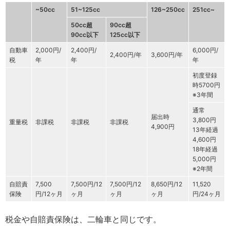
~50cc
51~125cc
126~250cc
251cc~
50cc超
90cc超
90cc以下
125cc以下
自動車
2,000円/
2,400円/
6,000円/
2,400円/年
3,600円/年
税
年
年
年
初度登録
時5700円
※3年間
通常
届出時
3,800円
重量税
非課税
非課税
非課税
4,900円
13年経過
4,600円
18年経過
5,000円
※2年間
自賠責
7,500
7,500円/12
7,500円/12
8,650円/12
11,520
保険
円/12ヶ月
ヶ月
ヶ月
ヶ月
円/24ヶ月
税金や自賠責保険は、二輪車と同じです。