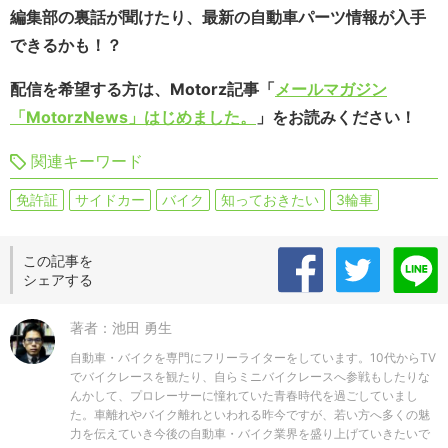
編集部の裏話が聞けたり、最新の自動車パーツ情報が入手
できるかも！？
配信を希望する方は、Motorz記事「
メールマガジン
「MotorzNews」はじめました。
」をお読みください！
関連キーワード
免許証
サイドカー
バイク
知っておきたい
3輪車
この記事を
シェアする
著者：池田 勇生
自動車・バイクを専門にフリーライターをしています。10代からTV
でバイクレースを観たり、自らミニバイクレースへ参戦もしたりな
んかして、プロレーサーに憧れていた青春時代を過ごしていまし
た。車離れやバイク離れといわれる昨今ですが、若い方へ多くの魅
力を伝えていき今後の自動車・バイク業界を盛り上げていきたいで