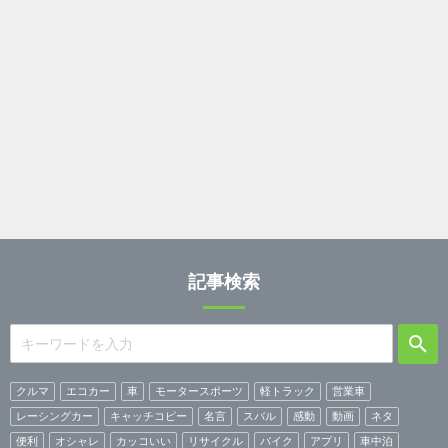
記事検索
クルマ
エコカー
車
モータースポーツ
軽トラック
営業車
レーシングカー
キャッチコピー
名言
スバル
感動
動画
ネタ
便利
オシャレ
カッコいい
リサイクル
バイク
アプリ
車中泊