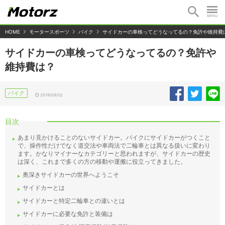
HOME
モータースポーツ
バイク
サイドカーの車検ってどうなってるの？免許や維持費
サイドカーの車検ってどうなってるの？免許や
維持費は？
バイク
2019/09/02
目次
あまり見かけることのないサイドカー。バイクにサイドカーがつくこと
で、操作性だけでなく道交法や車両法で二輪車とは異なる扱いに変わり
ます。かなりマイナーなカテゴリーと思われますが、サイドカーの歴史
は深く、これまで多くの方の移動や運搬に役立ってきました。
奥深きサイドカーの世界へようこそ
サイドカーとは
サイドカーと特定二輪車との違いとは
サイドカーに必要な免許と装備は