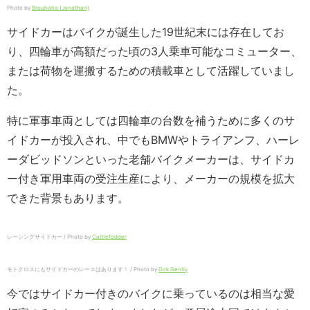
Photo by
Brouhaha (Jonathan)
サイドカーはバイクが誕生した19世紀末には存在してお
り、四輪車が高額だった頃の3人乗車可能なコミューター、
または荷物を運搬するための積載車として活躍していまし
た。
特に軍事車両としては四輪車の台数を補うために多くのサ
イドカーが投入され、中でもBMWやトライアンフ、ハーレ
ーダビッドソンといった老舗バイクメーカーは、サイドカ
ー付き軍用車両の受注生産により、メーカーの規模を拡大
できた背景もあります。
レーシングサイドカー / Photo by
Cattlefodder
モトクロスにもサイドカーのレースはあります！ / Photo by
Dirk Gently
今ではサイドカー付きのバイクに乗っているのは相当な愛