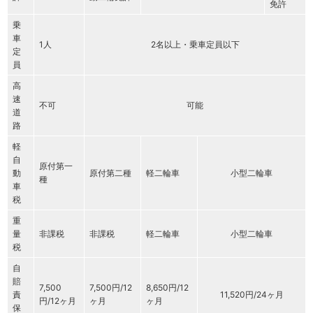
免許
乗
車
1人
2名以上・乗車定員以下
定
員
高
速
不可
可能
道
路
軽
自
原付第一
動
原付第二種
軽二輪車
小型二輪車
種
車
税
重
量
非課税
非課税
軽二輪車
小型二輪車
税
自
賠
7,500
7,500円/12
8,650円/12
責
11,520円/24ヶ月
円/12ヶ月
ヶ月
ヶ月
保