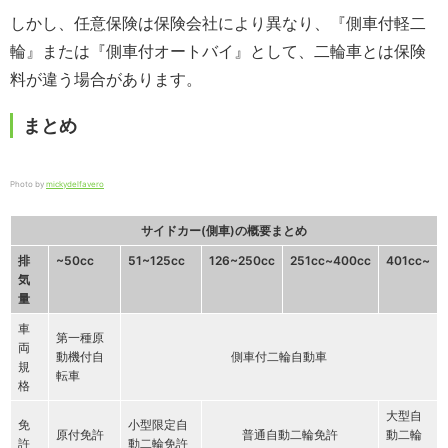
しかし、任意保険は保険会社により異なり、『側車付軽二
輪』または『側車付オートバイ』として、二輪車とは保険
料が違う場合があります。
まとめ
Photo by
mickydelfavero
サイドカー(側車)の概要まとめ
排
~50cc
51~125cc
126~250cc
251cc~400cc
401cc~
気
量
車
第一種原
両
動機付自
側車付二輪自動車
規
転車
格
大型自
免
小型限定自
原付免許
普通自動二輪免許
動二輪
許
動二輪免許