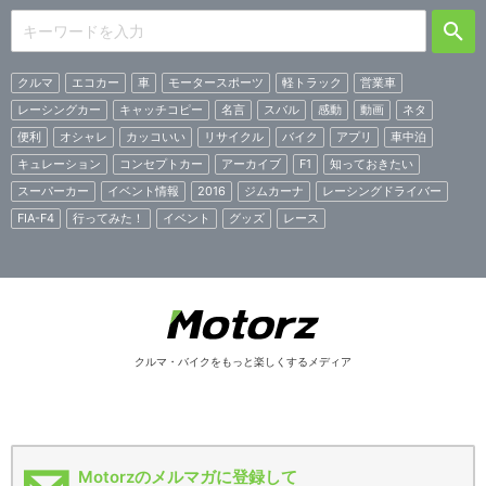
クルマ
エコカー
車
モータースポーツ
軽トラック
営業車
レーシングカー
キャッチコピー
名言
スバル
感動
動画
ネタ
便利
オシャレ
カッコいい
リサイクル
バイク
アプリ
車中泊
キュレーション
コンセプトカー
アーカイブ
F1
知っておきたい
スーパーカー
イベント情報
2016
ジムカーナ
レーシングドライバー
FIA-F4
行ってみた！
イベント
グッズ
レース
クルマ・バイクをもっと楽しくするメディア
Motorzのメルマガに登録して