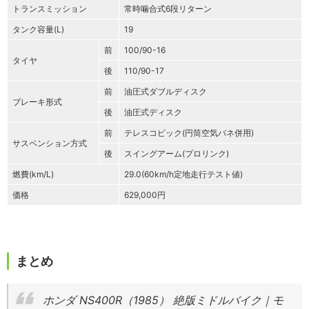
トランスミッション
常時噛合式6段リターン
タンク容量(L)
19
前
100/90-16
タイヤ
後
110/90-17
前
油圧式ダブルディスク
ブレーキ形式
後
油圧式ディスク
前
テレスコピック(円筒空気バネ併用)
サスペンション方式
後
スイングアーム(プロリンク)
燃費(km/L)
29.0(60km/h定地走行テスト値)
価格
629,000円
まとめ
ホンダ NS400R（1985） 絶版ミドルバイク｜モ