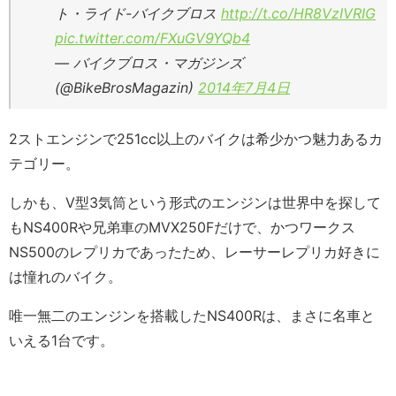
ト・ライド-バイクブロス
http://t.co/HR8VzIVRIG
pic.twitter.com/FXuGV9YQb4
— バイクブロス・マガジンズ
(@BikeBrosMagazin)
2014年7月4日
2ストエンジンで251cc以上のバイクは希少かつ魅力あるカ
テゴリー。
しかも、V型3気筒という形式のエンジンは世界中を探して
もNS400Rや兄弟車のMVX250Fだけで、かつワークス
NS500のレプリカであったため、レーサーレプリカ好きに
は憧れのバイク。
唯一無二のエンジンを搭載したNS400Rは、まさに名車と
いえる1台です。