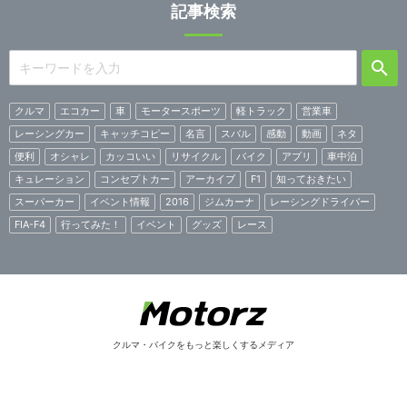
記事検索
クルマ
エコカー
車
モータースポーツ
軽トラック
営業車
レーシングカー
キャッチコピー
名言
スバル
感動
動画
ネタ
便利
オシャレ
カッコいい
リサイクル
バイク
アプリ
車中泊
キュレーション
コンセプトカー
アーカイブ
F1
知っておきたい
スーパーカー
イベント情報
2016
ジムカーナ
レーシングドライバー
FIA-F4
行ってみた！
イベント
グッズ
レース
クルマ・バイクをもっと楽しくするメディア