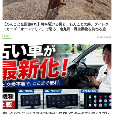
【わんこと全国旅#19】岬を駆ける風と、わんことの絆。ダイレク
トカーズ「オーステリア」で巡る、南九州・野生動物を訪ねる旅
特集
2026/08/05
古いクルマに“巨大スマホ”を後付け!? KEIYOポータブルディスプレ