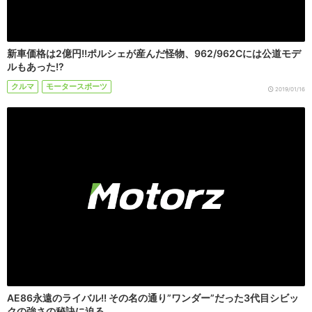
新車価格は2億円!!ポルシェが産んだ怪物、962/962Cには公道モデ
ルもあった!?
クルマ
モータースポーツ
2019/01/16
AE86永遠のライバル!! その名の通り”ワンダー”だった3代目シビッ
クの強さの秘訣に迫る