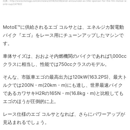
出典：http://www.motogp.com/en/news/2018/02/06/enel-announced-as-title-sponsor-for-the-fim-motoe-w
orld-cup/247802
MotoE™️に供給されるエゴ コルサとは、エネルジカ製電動
バイク『エゴ』をレース用にチューンアップしたマシンで
す。
車体サイズは、おおよそ内燃機関のバイクであれば1,000cc
クラスに相当し、性能では750ccクラスのモデル。
そんな、市販車エゴの最高出力は120kW(163.2PS)、最大ト
ルクでは200N・m(20km・m)にも達し、世界最速バイク
であるカワサキH2Rの165N・m(16.8kg・m)と比較しても
エゴのほうが圧倒的に上。
レース仕様のエゴ コルサとなれば、さらにパワーアップが
見込まれるでしょう。