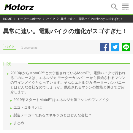
HOME
モータースポーツ
バイク
異常に速い。電動バイクの進化がスゴすぎた！
異常に速い。電動バイクの進化がスゴすぎた！
バイク
2020/09/28
目次
2019年からMotoGP™との併催されているMotoE™️。電動バイクで行われ
るこのレースは、エネルジカ モーターカンパニーから供給されるマシン
のワインメイクとなっています。そんなエネルジカ モーターカンパニー
とはどんな会社なのでしょうか。供給されるマシンの性能と併せてご紹
介します。
2019年スタートMotoE™️はエネルジカ製マシンのワンメイク
エゴ・コルサとは
製造メーカーであるエネルジカとはどんな会社？
まとめ