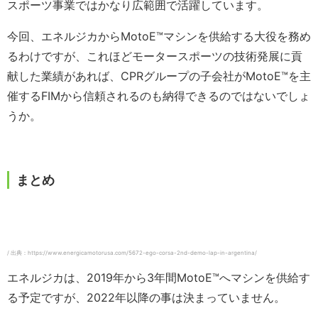
スポーツ事業ではかなり広範囲で活躍しています。
今回、エネルジカからMotoE™️マシンを供給する大役を務め
るわけですが、これほどモータースポーツの技術発展に貢
献した業績があれば、CPRグループの子会社がMotoE™️を主
催するFIMから信頼されるのも納得できるのではないでしょ
うか。
まとめ
/ 出典：https://www.energicamotorusa.com/5672-ego-corsa-2nd-demo-lap-in-argentina/
エネルジカは、2019年から3年間MotoE™️へマシンを供給す
る予定ですが、2022年以降の事は決まっていません。