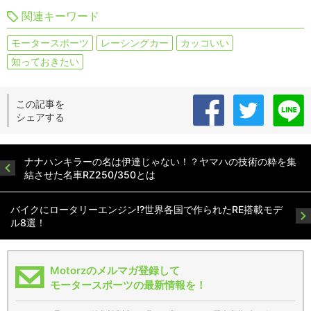
関連キーワード
モータースポーツ
レーシングカー
カッコいい
知っておきたい
この記事を
シェアする
ナナハンキラーの名は伊達じゃない！？ヤマハの技術の粋を集
結させた名車RZ250/350とは
バイクにロータリーエンジン!?世界各国で作られたRE搭載モデ
ル8選！
Motorzのメルマガ登録して
モータースポーツの最新情報を！