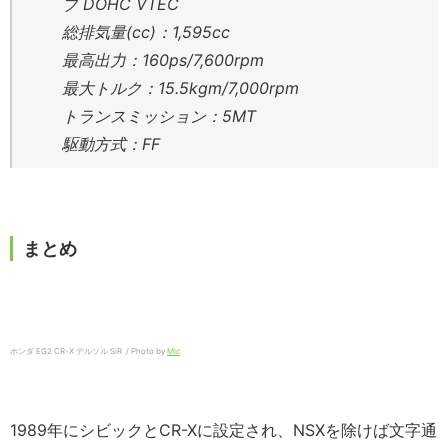
ブ DOHC VTEC
総排気量(cc)：1,595cc
最高出力：160ps/7,600rpm
最大トルク：15.5kgm/7,000rpm
トランスミッション：5MT
駆動方式：FF
まとめ
ホンダ EG2 CR-X デルソル SiR / Photo by
Mic
1989年にシビックとCR-Xに設定され、NSXを除けば文字通