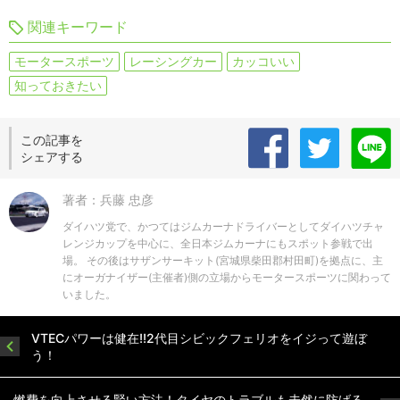
関連キーワード
モータースポーツ
レーシングカー
カッコいい
知っておきたい
この記事を
シェアする
著者：兵藤 忠彦
ダイハツ党で、かつてはジムカーナドライバーとしてダイハツチャ
レンジカップを中心に、全日本ジムカーナにもスポット参戦で出
場。 その後はサザンサーキット(宮城県柴田郡村田町)を拠点に、主
にオーガナイザー(主催者)側の立場からモータースポーツに関わって
いました。
VTECパワーは健在!!2代目シビックフェリオをイジって遊ぼ
う！
燃費を向上させる賢い方法！タイヤのトラブルも未然に防げる