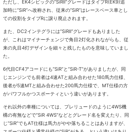
ただし、EK4シビックの”SiRII”グレードはタイプR(EK9)追
加時に”SiR”へ改称され、従来の”SiR”はレースベース車とし
ての役割をタイプRに譲り廃止されます。
また、DC2インテグラには”SiRII”グレードもありました
が、これはマイナーチェンジで角目2灯化されながらも、従
来の丸目4灯デザインを細々と残したものを意味していまし
た。
6代目CF4アコードにも”SiR”と”SiR-T”がありましたが、同
じエンジンでも前者は4速ATと組み合わせた180馬力仕様、
後者が5速MTと組み合わせた200馬力仕様で、MT仕様の方
がパワフルかつスポーティという違いがあります。
それ以外の車種については、プレリュードのように4WS機
構の有無などで”SiR 4WS”などとグレード名を変えたり、同
じ”SiR”でもAT仕様は馬力がやや落ちることはありますが、
スポーツ仕様と通常仕様の”SiR”がある、という違いはあり