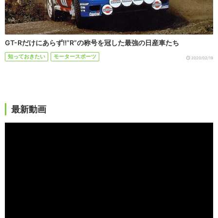
GT-Rだけにあらず!!”R”の称号を冠した最強の日産車たち
知っておきたい
モータースポーツ
2020/02/19
最新動画