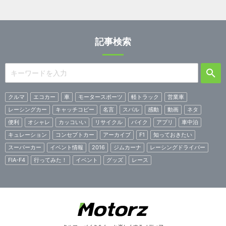
記事検索
クルマ
エコカー
車
モータースポーツ
軽トラック
営業車
レーシングカー
キャッチコピー
名言
スバル
感動
動画
ネタ
便利
オシャレ
カッコいい
リサイクル
バイク
アプリ
車中泊
キュレーション
コンセプトカー
アーカイブ
F1
知っておきたい
スーパーカー
イベント情報
2016
ジムカーナ
レーシングドライバー
FIA-F4
行ってみた！
イベント
グッズ
レース