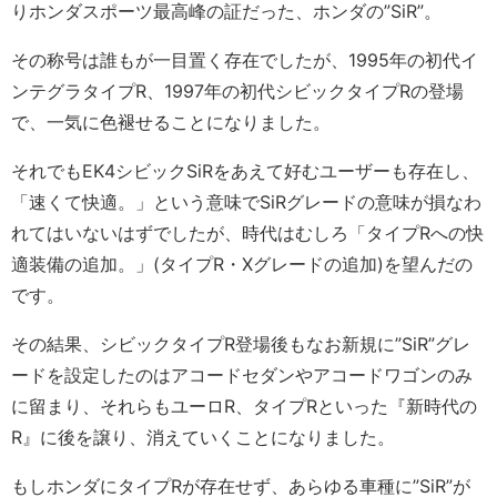
りホンダスポーツ最高峰の証だった、ホンダの”SiR”。
その称号は誰もが一目置く存在でしたが、1995年の初代イ
ンテグラタイプR、1997年の初代シビックタイプRの登場
で、一気に色褪せることになりました。
それでもEK4シビックSiRをあえて好むユーザーも存在し、
「速くて快適。」という意味でSiRグレードの意味が損なわ
れてはいないはずでしたが、時代はむしろ「タイプRへの快
適装備の追加。」(タイプR・Xグレードの追加)を望んだの
です。
その結果、シビックタイプR登場後もなお新規に”SiR”グレ
ードを設定したのはアコードセダンやアコードワゴンのみ
に留まり、それらもユーロR、タイプRといった『新時代の
R』に後を譲り、消えていくことになりました。
もしホンダにタイプRが存在せず、あらゆる車種に”SiR”が