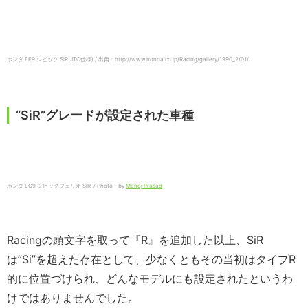
ホンダ EF9 シビック SiR(JTC仕様) / 出典：http://www.honda.co.jp/Racing/gallery/1990_2/01/
“SiR”グレードが設定された車種
ホンダ EG9 シビックフェリオ SiR / Photo by
Manoj Prasad
Racingの頭文字を取って『R』を追加した以上、SiR
は”Si”を超えた存在として、少なくともその当初はタイプR
的に位置づけられ、どんなモデルにも設定されたというわ
けではありませんでした。