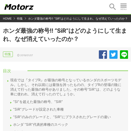
HOME
特集
ホンダ最強の称号!! "SiR"はどのようにして生まれ、なぜ消えていったのか？
ホンダ最強の称号!! “SiR”はどのようにして生ま
れ、なぜ消えていったのか？
特集
2019/01/07
目次
現在では『タイプR』が最強の称号となっているホンダのスポーツモデ
ル。しかし、それ以前には最強を誇ったものの、タイプRの登場の陰に
消えて行った最強の称号がありました。その称号”SiR”は、どのような
車に使われ、消えて行ったのでしょうか。
“Si”を超えた最強の称号、”SiR”
“SiR”グレードが設定された車種
“SiR”のみのグレードと、”SiR”にプラスされたグレードの違い
ホンダ “SiR”代表的車種のスペック