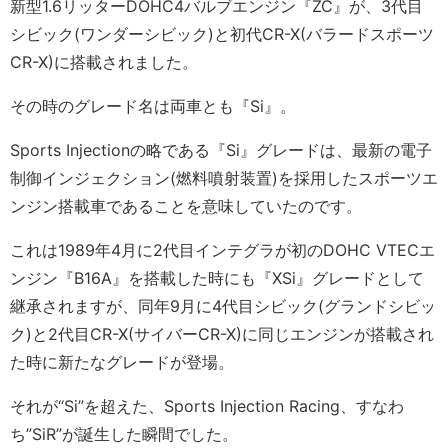
新型1.6リッターDOHC4バルブエンジン『ZC』が、3代目
シビック(ワンダーシビック)と初代CR-X(バラードスポーツ
CR-X)に搭載されました。
その時のグレード名は両車とも『Si』。
Sports Injectionの略である『Si』グレードは、最新の電子
制御インジェクション(燃料噴射装置)を採用したスポーツエ
ンジン搭載車であることを意味していたのです。
これは1989年4月に2代目インテグラが初のDOHC VTECエ
ンジン『B16A』を搭載した時にも『XSi』グレードとして
継承されますが、同年9月に4代目シビック(グランドシビッ
ク)と2代目CR-X(サイバーCR-X)に同じエンジンが搭載され
た時に新たなグレードが登場。
それが“Si”を超えた、Sports Injection Racing、すなわ
ち”SiR”が誕生した瞬間でした。