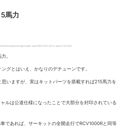
5馬力
cycles/range/super-sport/RC213V-S/rcv-sports-kit.html
馬力。
ィングとはいえ、かなりのデチューンです。
思いますが、実はキットパーツを搭載すれば215馬力を
テンシャルは公道仕様になったことで大部分を封印されている
備車であれば、サーキットの全開走行でRCV1000Rと同等