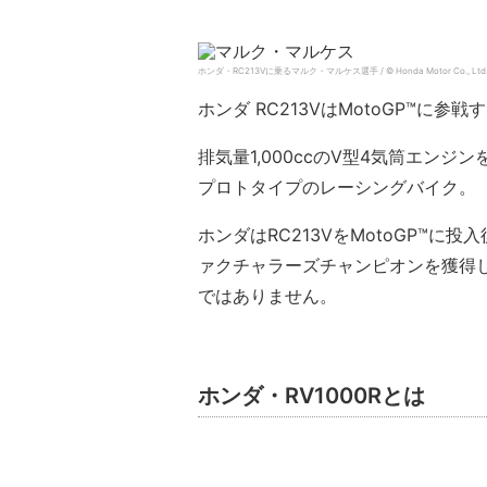
ホンダ・RC213Vに乗るマルク・マルケス選手 / © Honda Motor Co., Ltd
ホンダ RC213VはMotoGP™に
排気量1,000ccのV型4気筒エン
プロトタイプのレーシングバイク。
ホンダはRC213VをMotoGP™に投入
ァクチャラーズチャンピオンを獲得
ではありません。
ホンダ・RV1000Rとは