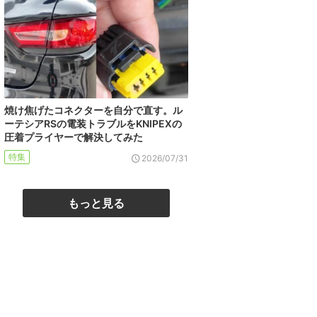
焼け焦げたコネクターを自分で直す。ル
ーテシアRSの電装トラブルをKNIPEXの
圧着プライヤーで解決してみた
特集
2026/07/31
もっと見る