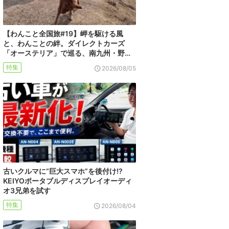
【わんこと全国旅#19】岬を駆ける風
と、わんことの絆。ダイレクトカーズ
「オーステリア」で巡る、南九州・野…
特集
2026/08/05
古いクルマに“巨大スマホ”を後付け!?
KEIYOポータブルディスプレイオーディ
オ3兄弟を試す
特集
2026/08/04