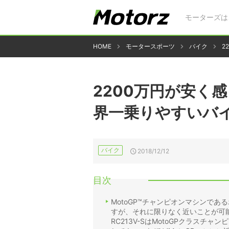
モーターズは
HOME
モータースポーツ
バイク
2
2200万円が安く感
界一乗りやすいバ
バイク
2018/12/12
目次
MotoGP™チャンピオンマシンであ
すが、それに限りなく近いことが可能に
RC213V-SはMotoGPクラスチ