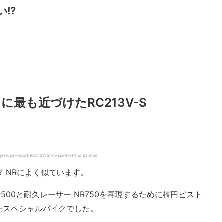
い!?
最も近づけたRC213V-S
super-sport/RC213V-S/rcv-spirit-of-honda.html
ンダ NRによく似ています。
NR500と耐久レーサー NR750を再現するために楕円ピスト
たスペシャルバイクでした。