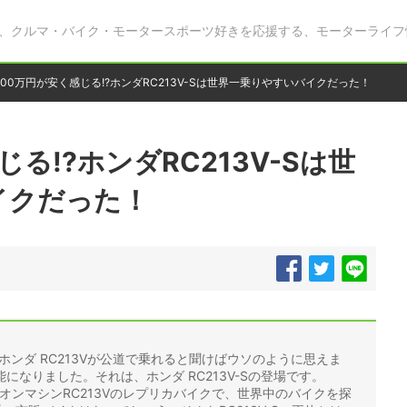
、クルマ・バイク・モータースポーツ好きを応援する、モーターライフ
200万円が安く感じる!?ホンダRC213V-Sは世界一乗りやすいバイクだった！
じる!?ホンダRC213V-Sは世
イクだった！
るホンダ RC213Vが公道で乗れると聞けばウソのように思えま
なりました。それは、ホンダ RC213V-Sの登場です。
ャンピオンマシンRC213Vのレプリカバイクで、世界中のバイクを探