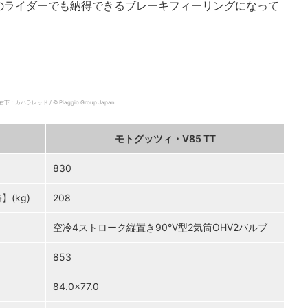
のライダーでも納得できるブレーキフィーリングになって
ッド / © Piaggio Group Japan
モトグッツィ・V85 TT
830
(kg)
208
空冷4ストローク縦置き90°V型2気筒OHV2バルブ
853
84.0×77.0