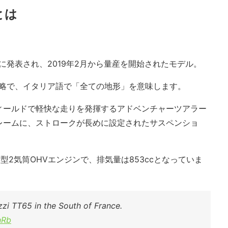
とは
後半に発表され、2019年2月から量産を開始されたモデル。
eno”の略で、イタリア語で「全ての地形」を意味します。
ィールドで軽快な走りを発揮するアドベンチャーツアラー
レームに、ストロークが長めに設定されたサスペンショ
2気筒OHVエンジンで、排気量は853ccとなっていま
zzi TT65 in the South of France.
hRb