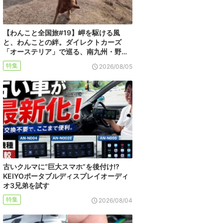
【わんこと全国旅#19】岬を駆ける風
と、わんことの絆。ダイレクトカーズ
「オーステリア」で巡る、南九州・野…
特集
2026/08/05
古いクルマに“巨大スマホ”を後付け!?
KEIYOポータブルディスプレイオーディ
オ3兄弟を試す
特集
2026/08/04