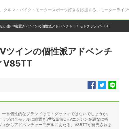
、クルマ・バイク・モータースポーツ好きを応援する、モーターライフ
セが強い!!縦置きVツインの個性派アドベンチャー！モトグッツィV85TT
きVツインの個性派アドベンチ
V85TT
、一番個性的なブランドはモトグッツィではないでしょうか。
ップの全モデルに縦置きV型2気筒OHVエンジンを頑なに搭
ィからアドベンチャーモデルにあたる、V85TTが発売されま