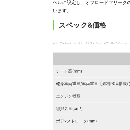
ベルに設定し、オフロードフリーク
います。
スペック&価格
左上：アタカマグレー、右上：アトラスブルー、左下：サハライエロー、右下：カハラレ
シート高(mm)
乾燥車両重量/車両重量【燃料90%搭載時】
エンジン種類
総排気量(cm³)
ボア×ストローク(mm)