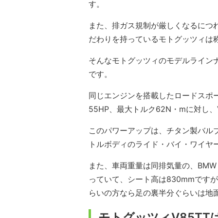
す。
また、排ガス規制が厳しくなるにつ
だわりを持っているモトグッツィは
そんなモトグッツィのモデルラインナ
です。
同じエンジンを搭載したロードスポーツ
55HP、最大トルク62N・mに対し、V
このパワーアップは、チタン製バルブ
トルボディのライド・バイ・ワイヤ
また、車両重量は同排気量の、BMW F85
っていて、シート高は830mmです
らいの方なら足の裏半分ぐらいは地
モトグッツィV85TT