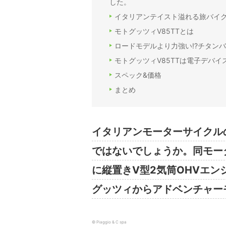
した。
イタリアンテイスト溢れる旅バイク
モトグッツィV85TTとは
ロードモデルより力強い!?チタン
モトグッツィV85TTは電子デバイ
スペック&価格
まとめ
イタリアンモーターサイクル
ではないでしょうか。同モー
に縦置きV型2気筒OHVエ
グッツィからアドベンチャー
© Piaggio & C spa