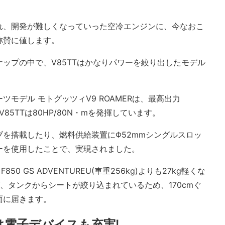
れ、開発が難しくなっていった空冷エンジンに、今なおこ
称賛に値します。
ップの中で、V85TTはかなりパワーを絞り出したモデル
モデル モトグッツィV9 ROAMERは、最高出力
85TTは80HP/80N・mを発揮しています。
を搭載したり、燃料供給装置にΦ52mmシングルスロッ
ーを使用したことで、実現されました。
0 GS ADVENTUREU(車重256kg)よりも27kg軽くな
が、タンクからシートが絞り込まれているため、170cmぐ
面に届きます。
は電子デバイスも充実!