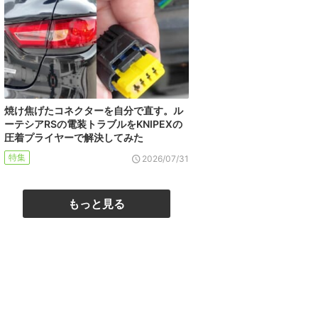
焼け焦げたコネクターを自分で直す。ル
ーテシアRSの電装トラブルをKNIPEXの
圧着プライヤーで解決してみた
特集
2026/07/31
もっと見る