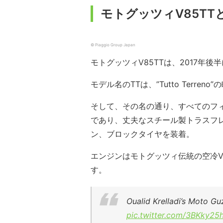
モトグッツィV85TT
© Piaggio Group Japan
モトグッツィV85TTは、2017年
モデル名のTTは、”Tutto Terr
そして、その名の通り、すべてのフ
であり、丈夫なスチール製トラスフ
ン、ブロックタイヤを装着。
エンジンはモトグッツィ伝統の空冷V型
す。
Oualid Krelladi’s Moto Gu
pic.twitter.com/3BKky25