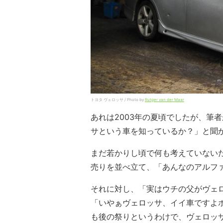
トヨタ ヴェロッサ / Photo by
Rutger van der Maar
あれは2003年の夏頃でしたが、筆
サという車を知っているか？」と聞
まだ若かりし頃で何も考えていない
売りを並べ立て、「あんなのアルファ
それに対し、「実はウチの父がヴェ
「いやぁヴェロッサ、イイ車ですよ
も後の祭りというわけで、ヴェロッ