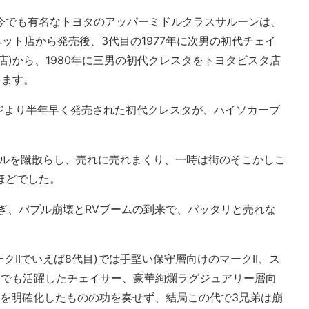
て今でも有名なトヨタのアッパーミドルクラスサルーンは、
ヨペット店から発売後、3代目の1977年に次男の初代チェイ
店)から、1980年に三男の初代クレスタをトヨタビスタ店
します。
ジより半年早く発売された初代クレスタが、ハイソカーブ
バルを蹴散らし、売れに売れまくり、一時は街のそこかしこ
ほどでした。
過ぎ、バブル崩壊とRVブームの到来で、パッタリと売れな
マークIIでいえば8代目)では手堅い保守層向けのマークII、ス
スでも活躍したチェイサー、豪華絢爛ラグジュアリー層向
ーを明確化したものの功を奏せず、結局この代で3兄弟は崩