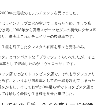
、2000年に最後のモデルチェンジを受けました。
ではラインナップに穴が空いてしまったため、ネッツ店
)では既に1998年から高級スポーツセダンの初代レクサスIS
おり、事実上これがチェイサーの後継車です。
に生産を終了したクレスタの在庫を細々と売るのみ。
スタ」とコンパクトな「プラッツ」くらいでしたが、そこ
の姉妹車として登場したのが「ヴェロッサ」です。
ネッツ店ではなくトヨタビスタ店で、それもラグジュアリ
を画す、というより国産車としての一線を超えてしまった
議をかもし、そしてわずか3年足らずでトヨタビスタ店と
しては珍しく豪快な生き様を見せた車でした。