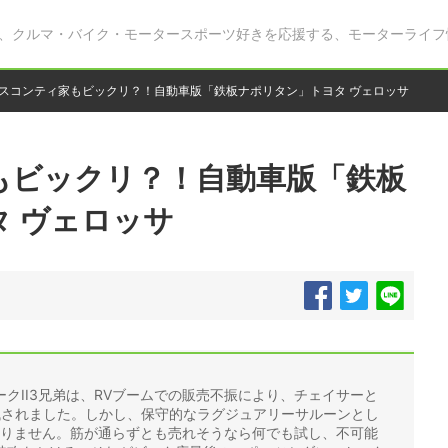
、クルマ・バイク・モータースポーツ好きを応援する、モーターライフ
スコンティ家もビックリ？！自動車版「鉄板ナポリタン」トヨタ ヴェロッサ
もビックリ？！自動車版「鉄板
 ヴェロッサ
クII3兄弟は、RVブームでの販売不振により、チェイサーと
残されました。しかし、保守的なラグジュアリーサルーンとし
ありません。筋が通らずとも売れそうなら何でも試し、不可能