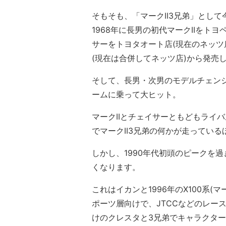
そもそも、「マークII3兄弟」とし
1968年に長男の初代マークIIをト
サーをトヨタオート店(現在のネッツ
(現在は合併してネッツ店)から発売
そして、長男・次男のモデルチェン
ームに乗って大ヒット。
マークIIとチェイサーともどもライ
でマークII3兄弟の何かが走っている
しかし、1990年代初頭のピークを
くなります。
これはイカンと1996年のX100系(
ポーツ層向けで、JTCCなどのレー
けのクレスタと3兄弟でキャラクタ