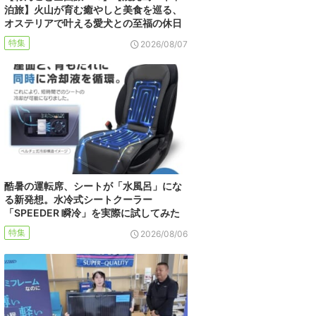
泊旅】火山が育む癒やしと美食を巡る、
オステリアで叶える愛犬との至福の休日
特集
2026/08/07
酷暑の運転席、シートが「水風呂」にな
る新発想。水冷式シートクーラー
「SPEEDER 瞬冷」を実際に試してみた
特集
2026/08/06