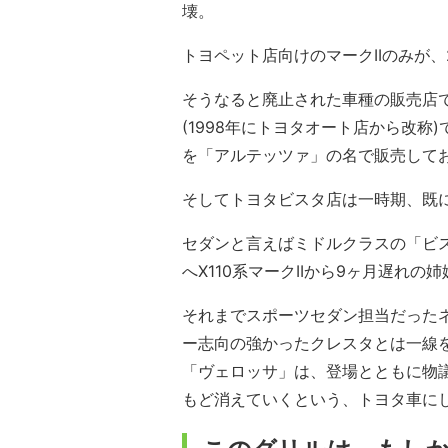
壊。
トヨペット店向けのマークIIのみが
そうなると廃止された車種の販売店
(1998年にトヨタオート店から改称
を「アルテッツァ」の名で販売して
そしてトヨタビスタ店は一時期、既
セダンと言えばミドルクラスの「ビ
へX110系マークIIから9ヶ月遅れ
それまでスポーツセダン担当だった
ー志向の強かったクレスタとは一線
「ヴェロッサ」は、登場とともに物
もど消えていくという、トヨタ車に