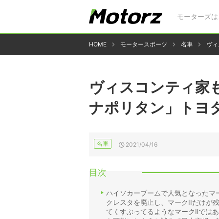
モーターズは
HOME
モータースポーツ
名車
ヴィ
ヴィスコンティ家
ナポリタン」トヨタ
名車
2021/04/16
目次
ハイソカーブームで人気となったマー
クレスタを廃止し、マークIIだけが
てくすぶってるようなマークⅡでは