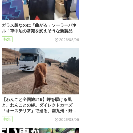
ガラス製なのに「曲がる」ソーラーパネ
ル！車中泊の常識を変えそうな新製品
特集
2026/08/06
【わんこと全国旅#19】岬を駆ける風
と、わんことの絆。ダイレクトカーズ
「オーステリア」で巡る、南九州・野…
特集
2026/08/05