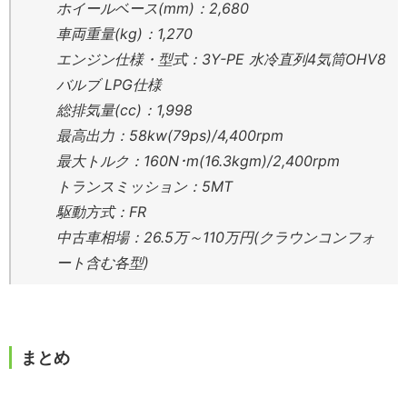
ホイールベース(mm)：2,680
車両重量(kg)：1,270
エンジン仕様・型式：3Y-PE 水冷直列4気筒OHV8
バルブ LPG仕様
総排気量(cc)：1,998
最高出力：58kw(79ps)/4,400rpm
最大トルク：160N･m(16.3kgm)/2,400rpm
トランスミッション：5MT
駆動方式：FR
中古車相場：26.5万～110万円(クラウンコンフォ
ート含む各型)
まとめ