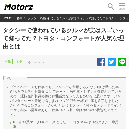
HOME
特集
タクシーで使われているクルマが実はスゴいって知ってた？トヨタ・コンフォ
タクシーで使われているクルマが実はスゴいっ
て知ってた？トヨタ・コンフォートが人気な理
由とは
特集
名車
2020/04/15
目次
プライベートでも仕事でも、タクシーを利用する人なら1度は乗った事
があるであろうトヨタ コンフォート。教習車としても多数使われている
ので、運転免許取得の際にお世話になった人も多いかと思います。ジャ
パンタクシーの登場で惜しまれつつ2017年一杯で生産を終了しました
が、今でもコンフォートがいいというタクシー会社やタクシードライバ
ーから根強い需要があり、程度のいい中古車は奪い合い状態だそうで
す。
6代目80系マークIIをベースにした、トヨタ39年ぶりのタクシー専用
車