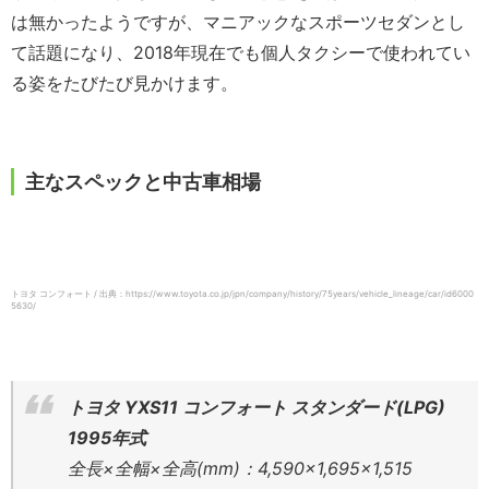
は無かったようですが、マニアックなスポーツセダンとし
て話題になり、2018年現在でも個人タクシーで使われてい
る姿をたびたび見かけます。
主なスペックと中古車相場
トヨタ コンフォート / 出典：https://www.toyota.co.jp/jpn/company/history/75years/vehicle_lineage/car/id6000
5630/
トヨタ YXS11 コンフォート スタンダード(LPG)
1995年式
全長×全幅×全高(mm)：4,590×1,695×1,515