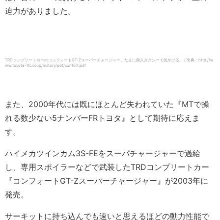
迫力がありました。
TRDコンプリートカーのコンフォートGT-Zスーパーチャージャー。たまに個人タクシーで見かける。 / 出典：http://w
ww.toyota-ttc.co.jp/history/pdf/confort.pdf
また、2000年代には既にほとんど失われていた『MTで操
れる数少ない5ナンバーFRトヨタ』として期待に応えま
す。
ハイメカツインカム3S-FEをスーパチャージャーで過給
し、専用スポイラーなどで武装したTRDコンプリートカー
『コンフォートGT-Zスーパーチャージャー』が2003年に
発売。
サーキットに持ち込んでも速いと思えるほどの動力性能で