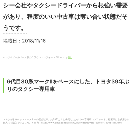
シー会社やタクシードライバーから根強い需要
があり、程度のいい中古車は奪い合い状態だそ
うです。
掲載日：2018/11/16
ロングホイールベース版のクラウンコンフォート / Photo by
Mic
6代目80系マークIIをベースにした、トヨタ39年ぶ
りのタクシー専用車
トヨタがトヨペット・マスターの廃止以来、約39年ぶりに発売したタクシー専用車コンフォート。教習車にも多用され
個人でも購入できました。 / 出典：http://www.en.japanclassic.ru/booklets/toyota-comfort-1995-s11.html