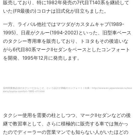
販売しており、特に1982年発売の7代目T140系を継続して
いた(FR最後の)コロナは旧式化が目立ちました。
一方、ライバル他社ではマツダがカスタムキャブ(1989-
1995)、日産がクルー(1994-2002)といった、旧型車ベース
のタクシー専用車を販売しており、トヨタもその後追いな
がら6代目80系マークIIセダンをベースとしたコンフォート
を開発、1995年12月に発売します。
長時間乗務必須のタクシーだからこそ、という設計が満載のコンフォート / 出典：http://www.en.japanclassic.ru/boo
klets/toyota-comfort-1995-s11.html
タクシー使用を需要の柱としつつ、マークIIセダンなどの後
継で教習車として、さらに積極的に販売する車では無かっ
たのでディーラーの営業マンでも知らない人がいたほどの