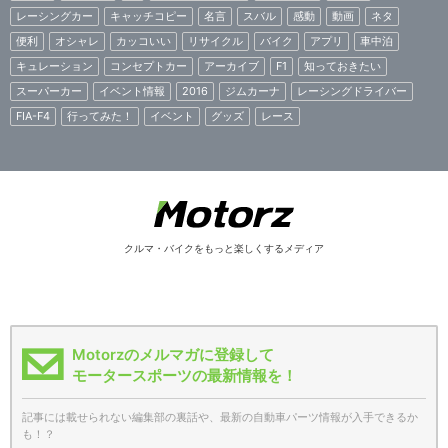
レーシングカー
キャッチコピー
名言
スバル
感動
動画
ネタ
便利
オシャレ
カッコいい
リサイクル
バイク
アプリ
車中泊
キュレーション
コンセプトカー
アーカイブ
F1
知っておきたい
スーパーカー
イベント情報
2016
ジムカーナ
レーシングドライバー
FIA-F4
行ってみた！
イベント
グッズ
レース
クルマ・バイクをもっと楽しくするメディア
Motorzのメルマガに登録して
モータースポーツの最新情報を！
記事には載せられない編集部の裏話や、最新の自動車パーツ情報が入手できるか
も！？