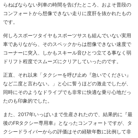
らねばならない列車の時間を告げたところ、およそ普段の
コンフォートから想像できない走りに度肝を抜かれたもの
です。
何しろスポーツタイヤもスポーツサスも組んでいない実用
車でありながら、そのスペックからは想像できない速度で
コーナーに突入、しかもスキール音ひとつ立てる事なく弱
ドリフト程度でスムーズにクリアしていったのです。
正直、それ以来「タクシーを呼び止め『急いでください』
など二度と言わない。」と心に誓うほどの激走でしたが、
同時にそのようなドライブでも非常に快適な乗り心地だっ
たのも印象的でした。
また、2017年いっぱいまで生産されたので、結果的に『最
後のFRタクシー専用車』となったコンフォートですが、タ
クシードライバーからの評価はその経験年数に比例して非