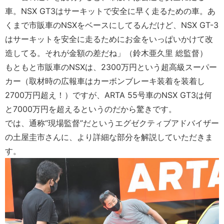
車。NSX GT3はサーキットで安全に早く走るための車。あ
くまで市販車のNSXをベースにしてるんだけど、NSX GT-3
はサーキットを安全に走るためにお金をいっぱいかけて改
造してる。それが金額の差だね」（鈴木亜久里 総監督）
もともと市販車のNSXは、2300万円という超高級スーパー
カー（取材時の広報車はカーボンブレーキ装着を装着し
2700万円超え！）ですが、ARTA 55号車のNSX GT3は何
と7000万円を超えるというのだから驚きです。
では、通称“現場監督”だというエグゼクティブアドバイザー
の土屋圭市さんに、より詳細な部分を解説していただきま
す。