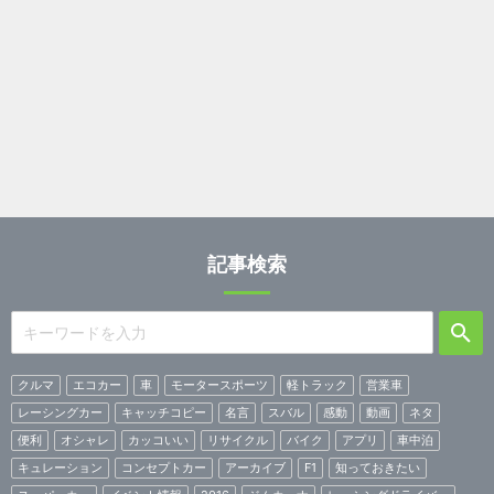
記事検索
クルマ
エコカー
車
モータースポーツ
軽トラック
営業車
レーシングカー
キャッチコピー
名言
スバル
感動
動画
ネタ
便利
オシャレ
カッコいい
リサイクル
バイク
アプリ
車中泊
キュレーション
コンセプトカー
アーカイブ
F1
知っておきたい