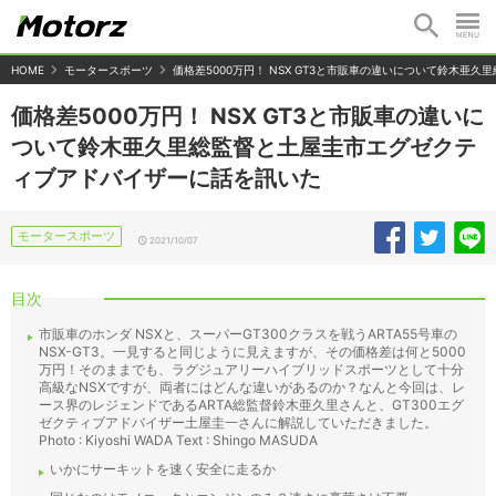
HOME
モータースポーツ
価格差5000万円！ NSX GT3と市販車の違いについて鈴木
価格差5000万円！ NSX GT3と市販車の違いに
ついて鈴木亜久里総監督と土屋圭市エグゼクテ
ィブアドバイザーに話を訊いた
モータースポーツ
2021/10/07
目次
市販車のホンダ NSXと、スーパーGT300クラスを戦うARTA55号車の
NSX-GT3。一見すると同じように見えますが、その価格差は何と5000
万円！そのままでも、ラグジュアリーハイブリッドスポーツとして十分
高級なNSXですが、両者にはどんな違いがあるのか？なんと今回は、レ
ース界のレジェンドであるARTA総監督鈴木亜久里さんと、GT300エグ
ゼクティブアドバイザー土屋圭一さんに解説していただきました。
Photo : Kiyoshi WADA Text : Shingo MASUDA
いかにサーキットを速く安全に走るか