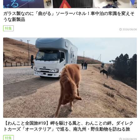
ガラス製なのに「曲がる」ソーラーパネル！車中泊の常識を変えそ
うな新製品
特集
2026/08/06
【わんこと全国旅#19】岬を駆ける風と、わんことの絆。ダイレク
トカーズ「オーステリア」で巡る、南九州・野生動物を訪ねる旅
特集
2026/08/05