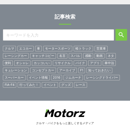
記事検索
クルマ
エコカー
車
モータースポーツ
軽トラック
営業車
レーシングカー
キャッチコピー
名言
スバル
感動
動画
ネタ
便利
オシャレ
カッコいい
リサイクル
バイク
アプリ
車中泊
キュレーション
コンセプトカー
アーカイブ
F1
知っておきたい
スーパーカー
イベント情報
2016
ジムカーナ
レーシングドライバー
FIA-F4
行ってみた！
イベント
グッズ
レース
クルマ・バイクをもっと楽しくするメディア