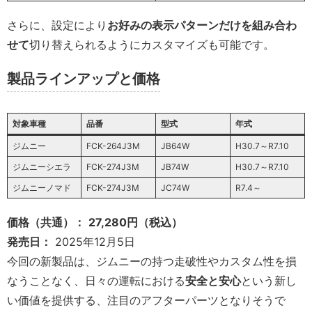
さらに、設定により
お好みの表示パターンだけを組み合わ
せて
切り替えられるようにカスタマイズも可能です。
製品ラインアップと価格
対象車種
品番
型式
年式
ジムニー
FCK-264J3M
JB64W
H30.7～R7.10
ジムニーシエラ
FCK-274J3M
JB74W
H30.7～R7.10
ジムニーノマド
FCK-274J3M
JC74W
R7.4～
価格（共通）：
27,280円（税込）
発売日：
2025年12月5日
今回の新製品は、ジムニーの持つ走破性やカスタム性を損
なうことなく、日々の運転における
安全と安心
という新し
い価値を提供する、注目のアフターパーツとなりそうで