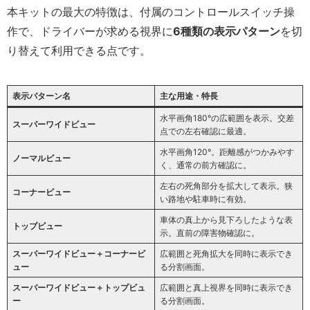
本キットの最大の特徴は、付属のコントロールスイッチ操
作で、ドライバーが求める視界に
6種類の表示パターン
を切
り替えて利用できる点です。
表示パターン名
主な用途・特長
水平画角180°の広範囲を表示。交差
スーパーワイドビュー
点での左右確認に最適。
水平画角120°。距離感がつかみやす
ノーマルビュー
く、通常の前方確認に。
左右の死角部分を拡大して表示。狭
コーナービュー
い路地や駐車時に有効。
車体の真上から見下ろしたような表
トップビュー
示。直前の障害物確認に。
スーパーワイドビュー＋コーナービ
広範囲と死角拡大を同時に表示でき
ュー
る分割画面。
スーパーワイドビュー＋トップビュ
広範囲と真上視界を同時に表示でき
ー
る分割画面。