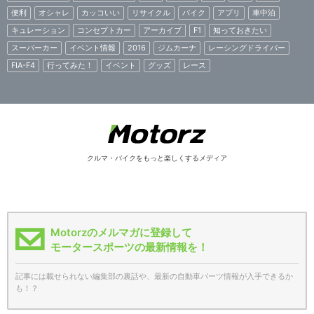
便利
オシャレ
カッコいい
リサイクル
バイク
アプリ
車中泊
キュレーション
コンセプトカー
アーカイブ
F1
知っておきたい
スーパーカー
イベント情報
2016
ジムカーナ
レーシングドライバー
FIA-F4
行ってみた！
イベント
グッズ
レース
クルマ・バイクをもっと楽しくするメディア
Motorzのメルマガに登録して
モータースポーツの最新情報を！
記事には載せられない編集部の裏話や、最新の自動車パーツ情報が入手できるか
も！？