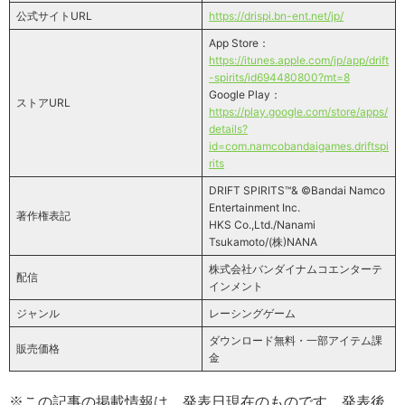
公式サイトURL
https://drispi.bn-ent.net/jp/
App Store：
https://itunes.apple.com/jp/app/drift
-spirits/id694480800?mt=8
Google Play：
ストアURL
https://play.google.com/store/apps/
details?
id=com.namcobandaigames.driftspi
rits
DRIFT SPIRITS™& ©Bandai Namco
Entertainment Inc.
著作権表記
HKS Co.,Ltd./Nanami
Tsukamoto/(株)NANA
株式会社バンダイナムコエンターテ
配信
インメント
ジャンル
レーシングゲーム
ダウンロード無料・一部アイテム課
販売価格
金
※この記事の掲載情報は、発表日現在のものです。発表後