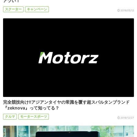
アツい！
スクーター
キャンペーン
2019/05/12
完全競技向け!!アジアンタイヤの常識を覆す超スパルタンブランド
『zeknova』って知ってる？
クルマ
モータースポーツ
2019/12/27