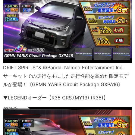
DRIFT SPIRITS™& ©Bandai Namco Entertainment Inc.
サーキットでの走行を主にした走行性能を高めた限定モデ
ルが登場！《GRMN YARIS Circuit Package GXPA16》
▼LEGENDオーダー【R35 CRS.(MY13) (R35)】