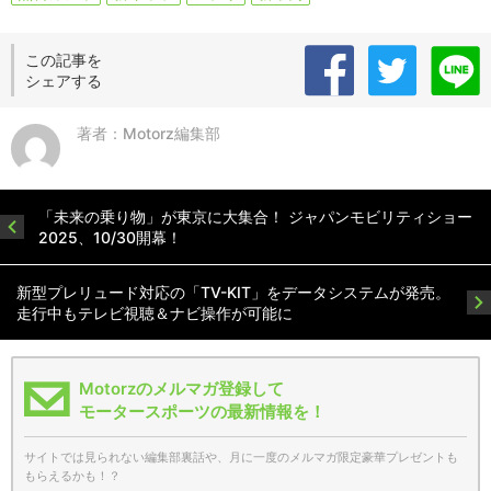
この記事を
シェアする
著者：Motorz編集部
「未来の乗り物」が東京に大集合！ ジャパンモビリティショー
2025、10/30開幕！
新型プレリュード対応の「TV-KIT」をデータシステムが発売。
走行中もテレビ視聴＆ナビ操作が可能に
Motorzのメルマガ登録して
モータースポーツの最新情報を！
サイトでは見られない編集部裏話や、月に一度のメルマガ限定豪華プレゼントも
もらえるかも！？