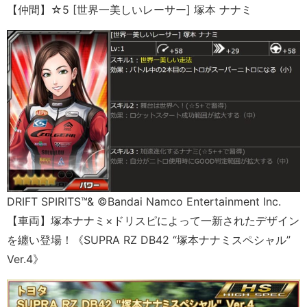
【仲間】☆5 [世界一美しいレーサー] 塚本 ナナミ
DRIFT SPIRITS™& ©Bandai Namco Entertainment Inc.
【車両】塚本ナナミ×ドリスピによって一新されたデザイン
を纏い登場！《SUPRA RZ DB42 “塚本ナナミスペシャル”
Ver.4》