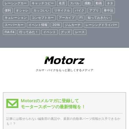
レーシングカー
キャッチコピー
名言
スバル
感動
動画
ネタ
便利
オシャレ
カッコいい
リサイクル
バイク
アプリ
車中泊
キュレーション
コンセプトカー
アーカイブ
F1
知っておきたい
スーパーカー
イベント情報
2016
ジムカーナ
レーシングドライバー
FIA-F4
行ってみた！
イベント
グッズ
レース
クルマ・バイクをもっと楽しくするメディア
Motorzのメルマガに登録して
モータースポーツの最新情報を！
記事には載せられない編集部の裏話や、最新の自動車パーツ情報が入手できるか
も！？