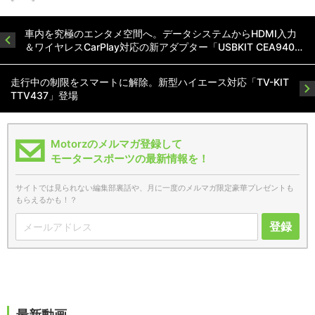
車内を究極のエンタメ空間へ。データシステムからHDMI入力
＆ワイヤレスCarPlay対応の新アダプター「USBKIT CEA940…
走行中の制限をスマートに解除。新型ハイエース対応「TV-KIT
TTV437」登場
Motorzのメルマガ登録して
モータースポーツの最新情報を！
サイトでは見られない編集部裏話や、月に一度のメルマガ限定豪華プレゼントも
もらえるかも！？
登録
最新動画