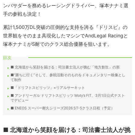
ンバサダーを務めるレーシングドライバー、塚本ナナミ選
手の参戦も決定！
累計1,500万DL突破の圧倒的な支持を誇る『ドリスピ』の
世界観をそのまま具現化したマシンでAndLegal Racingと
塚本ナナミがS耐でのクラス総合優勝を狙います。
目次
■ 北海道から笑顔を届ける：司法書士法人が挑む「地方創生」の形
■“勝ちに行く”そして、参戦活動そのものをドキュメンタリー映像とし
て制作
■「ドリフトスピリッツ」×リアルサーキット
■ アンドリーガル ドリフトスピリッツ Moty’s FIT、3月1日公式テスト
でデビュー
■ ENEOS スーパー耐久シリーズ2026 ST-5クラス日程（予定）
■ 北海道から笑顔を届ける：司法書士法人が挑