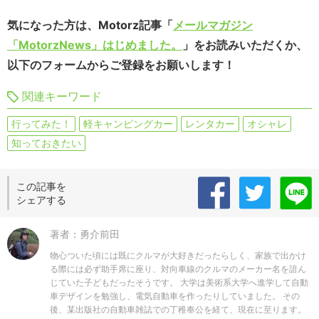
気になった方は、Motorz記事「
メールマガジン
「MotorzNews」はじめました。
」をお読みいただくか、
以下のフォームからご登録をお願いします！
関連キーワード
行ってみた！
軽キャンピングカー
レンタカー
オシャレ
知っておきたい
この記事を
シェアする
著者：勇介前田
物心ついた頃には既にクルマが大好きだったらしく、家族で出かけ
る際には必ず助手席に座り、対向車線のクルマのメーカー名を諳ん
じていた子どもだったそうです。 大学は美術系大学へ進学して自動
車デザインを勉強し、電気自動車を作ったりしていました。 その
後、某出版社の自動車雑誌での丁稚奉公を経て、現在に至ります。