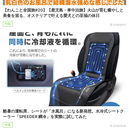
【わんこと全国旅#20】【鹿児島・車中泊旅】火山が育む癒やしと
美食を巡る、オステリアで叶える愛犬との至福の休日
特集
2026/08/07
酷暑の運転席、シートが「水風呂」になる新発想。水冷式シートク
ーラー「SPEEDER 瞬冷」を実際に試してみた
特集
2026/08/06