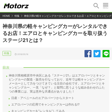
HOME
特集
神奈川県の軽キャンピングカーがレンタルできるお店！エアロとキャンピング
神奈川県の軽キャンピングカーがレンタルでき
るお店！エアロとキャンピングカーを取り扱う
ステージ21とは？
特集
2018/05/16
目次
神奈川県相模原市中央区にある『ステージ21』はエアロパーツとキャン
ピングカーの製造・販売を行なっており、近年では軽キャンピングカー
メーカーとして力をつけてきている注目の会社です。エアロパーツとキ
ャンピングカー、一見「なぜ？」と疑問に思うような組み合わせのふた
つの事業には、実は意外な共通点がありました！
日産・アベニールのエアロパーツからスタート
エアロパーツの応用でキャンピングカーは作れる!?
キャンピングカーを”レンタル”してみる