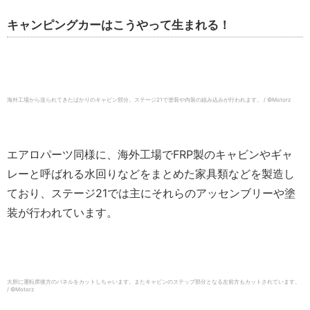
キャンピングカーはこうやって生まれる！
海外工場から送られてきたばかりのキャビン部分。ステージ21で塗装や内装の組み込みが行われます。 / ©︎Motorz
エアロパーツ同様に、海外工場でFRP製のキャビンやギャ
レーと呼ばれる水回りなどをまとめた家具類などを製造し
ており、ステージ21では主にそれらのアッセンブリーや塗
装が行われています。
大胆に運転席後方のパネルをカットしちゃいます。またキャビンのステップ部分となる左前方もカットされています。
/ ©︎Motorz