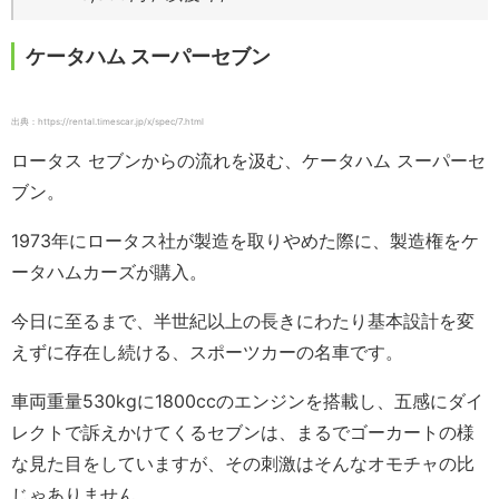
ケータハム スーパーセブン
出典：https://rental.timescar.jp/x/spec/7.html
ロータス セブンからの流れを汲む、ケータハム スーパーセ
ブン。
1973年にロータス社が製造を取りやめた際に、製造権をケ
ータハムカーズが購入。
今日に至るまで、半世紀以上の長きにわたり基本設計を変
えずに存在し続ける、スポーツカーの名車です。
車両重量530kgに1800ccのエンジンを搭載し、五感にダイ
レクトで訴えかけてくるセブンは、まるでゴーカートの様
な見た目をしていますが、その刺激はそんなオモチャの比
じゃありません。