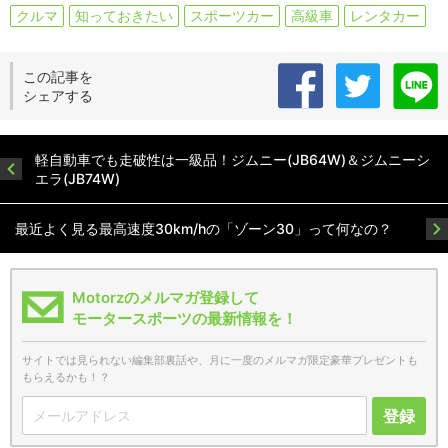
クルマ
知っておきたい
スポーツカー
高級車
レンタカー
この記事を
シェアする
軽自動車でも走破性は一級品！ジムニー(JB64W)＆ジムニーシ
エラ(JB74W)
最近よく見る最高速度30km/hの「ゾーン30」って何なの？
Motorzのメルマガ登録して
モータースポーツの最新情報を！
サイトでは見られない編集部裏話や、月に一度のメルマガ限定豪華プレゼントも
もらえるかも！？
登録