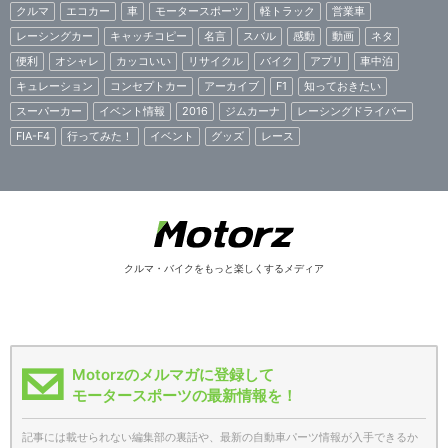
クルマ
エコカー
車
モータースポーツ
軽トラック
営業車
レーシングカー
キャッチコピー
名言
スバル
感動
動画
ネタ
便利
オシャレ
カッコいい
リサイクル
バイク
アプリ
車中泊
キュレーション
コンセプトカー
アーカイブ
F1
知っておきたい
スーパーカー
イベント情報
2016
ジムカーナ
レーシングドライバー
FIA-F4
行ってみた！
イベント
グッズ
レース
クルマ・バイクをもっと楽しくするメディア
Motorzのメルマガに登録して
モータースポーツの最新情報を！
記事には載せられない編集部の裏話や、最新の自動車パーツ情報が入手できるか