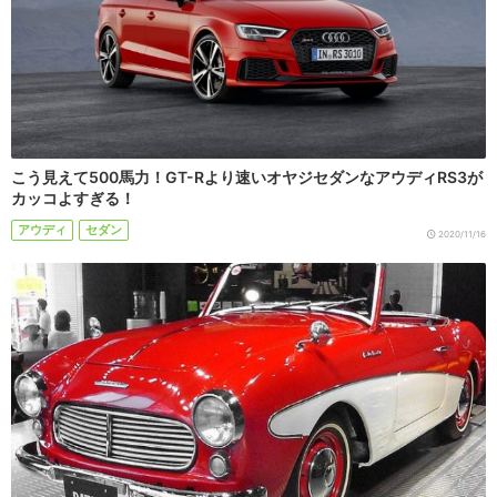
こう見えて500馬力！GT-Rより速いオヤジセダンなアウディRS3が
カッコよすぎる！
アウディ
セダン
2020/11/16