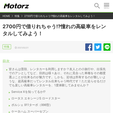
HOME
特集
2700円で借りれちゃう!?憧れの高級車をレンタルしてみよう！
2700円で借りれちゃう!?憧れの高級車をレン
タルしてみよう！
特集
2021/02/21
目次
皆さんは普段、レンタカーを利用しますか？友人との小旅行や、出張先
でのアシとしてなど、目的は様々あり、それに見合った車種をその都度
選ぶことが出来るのが魅力です。しかも、近頃は所有するのが難しいよ
うな、超高級車だってレンタル出来ちゃう時代です！ただ走らせるだけ
でも楽しい高級車レンタカーを、1度体験してみませんか？
Service Xを知ってるか!?
ロータス エキシージS ロードスター
ポルシェ 911ターボ（996型）
ケータハム スーパーセブン