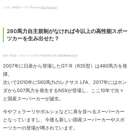
トヨタ・A80型スープラ / Photo by
Alan Pritchard
280馬力自主規制がなければ今以上の高性能スポー
ツカーを生み出せた？
日産・R32型・スカイラインGT-R / © 著作権 2019 日産自動車株式会社
2007年に日産から登場したGT-R（R35型）は480馬力を発
揮。
次いで2010年に560馬力のレクサス LFA、2017年にはホン
ダから507馬力を発生するNSXが登場し、ここ10年で次々
と国産スーパーカーが誕生。
今やフェラーリやポルシェなどに肩を並べるスーパーカー
となっていますし、今後も新しい国産スーパーカーやスポ
ーツカーの登場が噂されています。