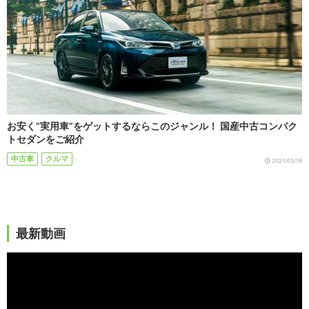
お安く”実用車”をゲットするならこのジャンル！ 国産中古コンパク
トセダンをご紹介
中古車
クルマ
2021/03/19
最新動画