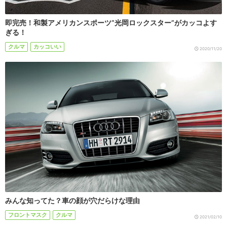
即完売！和製アメリカンスポーツ”光岡ロックスター”がカッコよす
ぎる！
クルマ
カッコいい
2020/11/20
みんな知ってた？車の顔が穴だらけな理由
フロントマスク
クルマ
2021/02/10