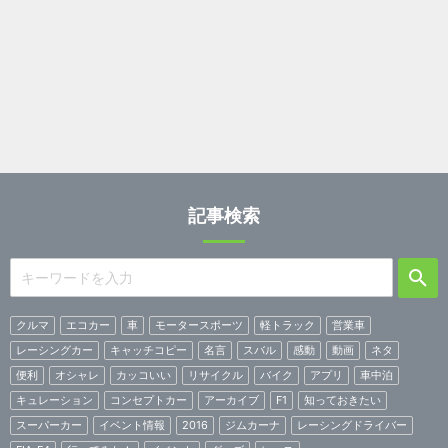
記事検索
クルマ
エコカー
車
モータースポーツ
軽トラック
営業車
レーシングカー
キャッチコピー
名言
スバル
感動
動画
ネタ
便利
オシャレ
カッコいい
リサイクル
バイク
アプリ
車中泊
キュレーション
コンセプトカー
アーカイブ
F1
知っておきたい
スーパーカー
イベント情報
2016
ジムカーナ
レーシングドライバー