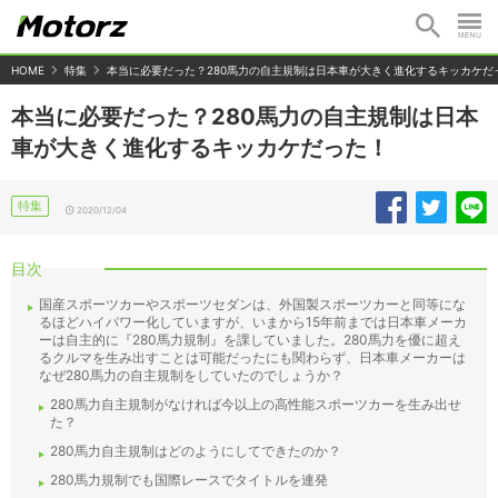
HOME
特集
本当に必要だった？280馬力の自主規制は日本車が大きく進化するキッカケだ
本当に必要だった？280馬力の自主規制は日本
車が大きく進化するキッカケだった！
特集
2020/12/04
目次
国産スポーツカーやスポーツセダンは、外国製スポーツカーと同等にな
るほどハイパワー化していますが、いまから15年前までは日本車メーカ
ーは自主的に『280馬力規制』を課していました。280馬力を優に超え
るクルマを生み出すことは可能だったにも関わらず、日本車メーカーは
なぜ280馬力の自主規制をしていたのでしょうか？
280馬力自主規制がなければ今以上の高性能スポーツカーを生み出せ
た？
280馬力自主規制はどのようにしてできたのか？
280馬力規制でも国際レースでタイトルを連発