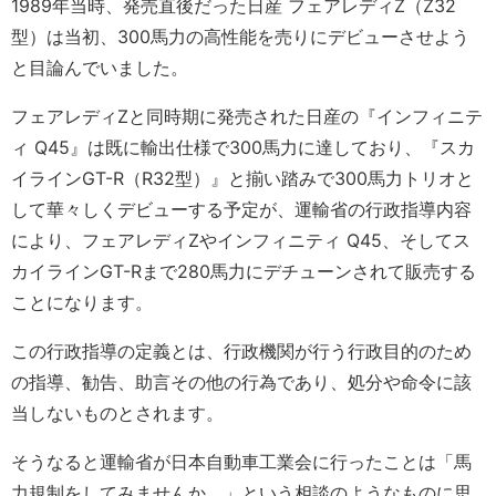
1989年当時、発売直後だった日産 フェアレディZ（Z32
型）は当初、300馬力の高性能を売りにデビューさせよう
と目論んでいました。
フェアレディZと同時期に発売された日産の『インフィニテ
ィ Q45』は既に輸出仕様で300馬力に達しており、『スカ
イラインGT-R（R32型）』と揃い踏みで300馬力トリオと
して華々しくデビューする予定が、運輸省の行政指導内容
により、フェアレディZやインフィニティ Q45、そしてス
カイラインGT-Rまで280馬力にデチューンされて販売する
ことになります。
この行政指導の定義とは、行政機関が行う行政目的のため
の指導、勧告、助言その他の行為であり、処分や命令に該
当しないものとされます。
そうなると運輸省が日本自動車工業会に行ったことは「馬
力規制をしてみませんか。」という相談のようなものに思