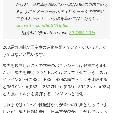
たけど、日本車が精錬されたのは280馬力内で戦え
るように各メーカーがボディやシャーシの開発に
力を入れたからというのを忘れてはいけない。
pic.twitter.com/BqGNf1p6ju
— 池(沼)谷 (@deathiketani)
2017年2月3日
280馬力規制が国産車の進化を阻んでいたかというと、そ
うではないと思います。
馬力を規制したことで本来のポテンシャルは発揮できませ
んが、馬力を抑えつつもトルクはアップさせていき、スカ
イラインGT-RのR32、R33、R34の順でトルクを比較する
と353.0N・m(R32)、367.7N・m(R33)、392.3N・m(R34)
と力強いトルクを発揮するエンジンへと進化。
これまではエンジン性能ばかりが争いの対象となっていま
したが、馬力規制を機に、日本車が疎かにしがちでもあっ