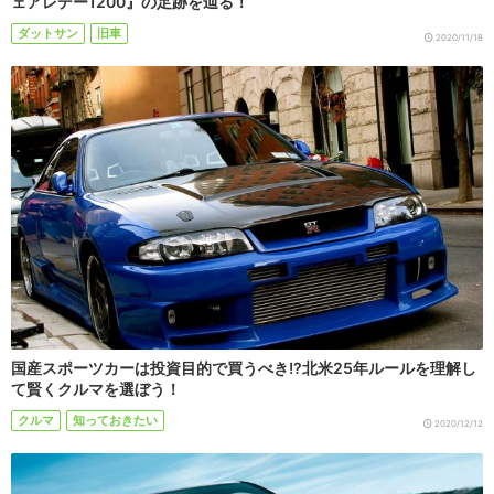
ェアレデー1200』の足跡を辿る！
ダットサン
旧車
2020/11/18
国産スポーツカーは投資目的で買うべき!?北米25年ルールを理解し
て賢くクルマを選ぼう！
クルマ
知っておきたい
2020/12/12