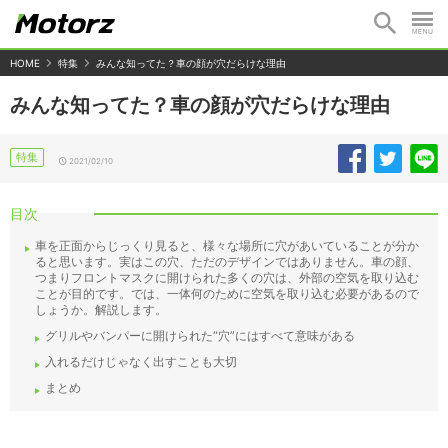
HOME
特集
みんな知ってた？車の顔が穴だらけな理由
みんな知ってた？車の顔が穴だらけな理由
特集
2021/02/10
目次
車を正面からじっくり見ると、様々な場所に穴があいていることが分か
ると思います。実はこの穴、ただのデザインではありません。車の顔、
つまりフロントマスクに開けられた多くの穴は、外部の空気を取り込む
ことが目的です。では、一体何のために空気を取り込む必要があるので
しょうか。解説します。
グリルやバンパーに開けられた“穴”にはすべて意味がある
入れるだけじゃなく出すことも大切
まとめ