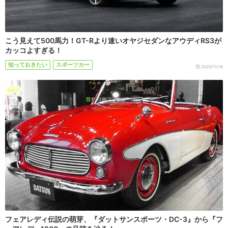
こう見えて500馬力！GT-Rより速いオヤジセダンなアウディRS3が
カッコよすぎる！
知っておきたい
スポーツカー
2020/11/16
フェアレディ伝説の萌芽、『ダットサンスポーツ・DC-3』から『フ