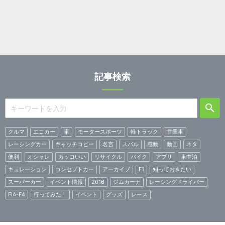
記事検索
クルマ
エコカー
車
モータースポーツ
軽トラック
営業車
レーシングカー
キャッチコピー
名言
スバル
感動
動画
ネタ
便利
オシャレ
カッコいい
リサイクル
バイク
アプリ
車中泊
キュレーション
コンセプトカー
アーカイブ
F1
知っておきたい
スーパーカー
イベント情報
2016
ジムカーナ
レーシングドライバー
FIA-F4
行ってみた！
イベント
グッズ
レース