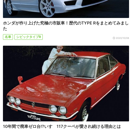
ホンダが作り上げた究極の市販車！歴代のTYPE Rをまとめてみまし
た
名車
シビックタイプR
2020/10/08
10年間で廃車ゼロ台!?いすゞ117クーペが愛され続ける理由とは