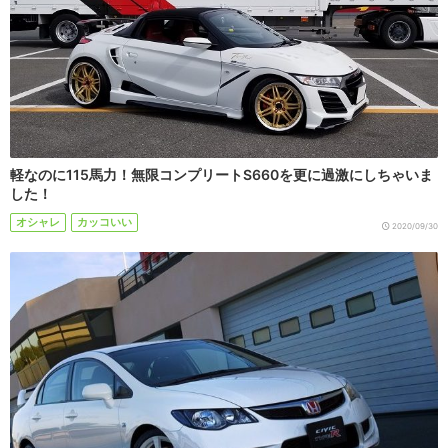
軽なのに115馬力！無限コンプリートS660を更に過激にしちゃいま
した！
オシャレ
カッコいい
2020/09/30