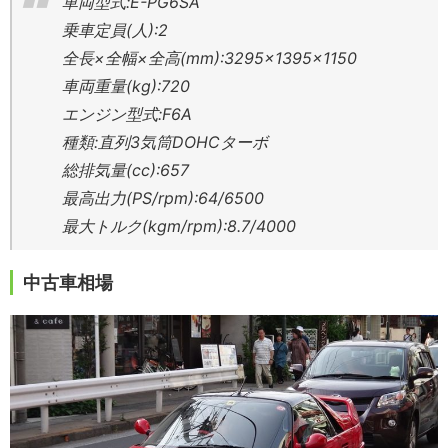
車両型式:E-PG6SA
乗車定員(人):2
全長×全幅×全高(mm):3295×1395×1150
車両重量(kg):720
エンジン型式:F6A
種類:直列3気筒DOHCターボ
総排気量(cc):657
最高出力(PS/rpm):64/6500
最大トルク(kgm/rpm):8.7/4000
中古車相場