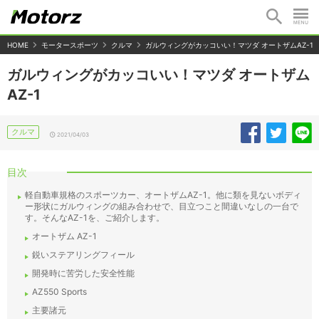
HOME
モータースポーツ
クルマ
ガルウィングがカッコいい！マツダ オートザムAZ-1
ガルウィングがカッコいい！マツダ オートザム
AZ-1
クルマ
2021/04/03
目次
軽自動車規格のスポーツカー、オートザムAZ-1。他に類を見ないボディ
ー形状にガルウィングの組み合わせで、目立つこと間違いなしの一台で
す。そんなAZ-1を、ご紹介します。
オートザム AZ-1
鋭いステアリングフィール
開発時に苦労した安全性能
AZ550 Sports
主要諸元