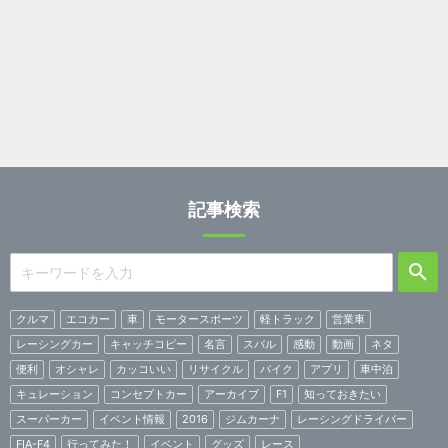
記事検索
クルマ
エコカー
車
モータースポーツ
軽トラック
営業車
レーシングカー
キャッチコピー
名言
スバル
感動
動画
ネタ
便利
オシャレ
カッコいい
リサイクル
バイク
アプリ
車中泊
キュレーション
コンセプトカー
アーカイブ
F1
知っておきたい
スーパーカー
イベント情報
2016
ジムカーナ
レーシングドライバー
FIA-F4
行ってみた！
イベント
グッズ
レース