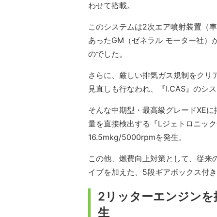
わせて搭載。
このシステムは2次エア噴射装置（車
あったGM（ゼネラル モーター社）
のでした。
さらに、厳しい排気ガス規制をクリ
見直しも行なわれ、『I.CAS』の
そんな中期型・最高級グレードXEに
量を直接検出する『Lジェトロニック化』
16.5mkg/5000rpmを発生。
この他、燃費向上対策として、従来の
イブを加えた、5段ギアボックス付
2リッターエンジンを
生