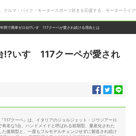
、クルマ・バイク・モータースポーツ好きを応援する、モーターライフ
0年間で廃車ゼロ台!?いすゞ117クーペが愛され続ける理由とは
!?いすゞ117クーペが愛され
た『117クーペ』は、イタリアのジョルジェット・ジウジアーロ
で有名な1台。ハンドメイドと呼ばれる前期型、量産化された
した後期型と、一度もフルモデルチェンジせずに製造され続け