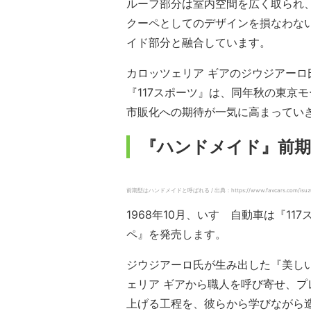
ルーフ部分は室内空間を広く取られ
クーペとしてのデザインを損なわな
イド部分と融合しています。
カロッツェリア ギアのジウジアー
『117スポーツ』は、同年秋の東京
市販化への期待が一気に高まってい
『ハンドメイド』前期
前期型はハンドメイドと呼ばれる / 出典：https://www.favcars.com/isuzu-1
1968年10月、いすゞ自動車は『1
ペ』を発売します。
ジウジアーロ氏が生み出した『美し
ェリア ギアから職人を呼び寄せ、
上げる工程を、彼らから学びながら