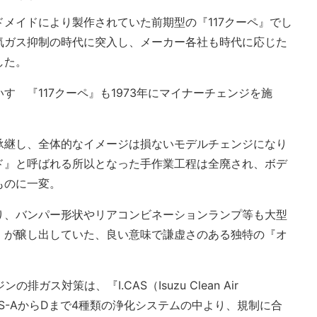
メイドにより製作されていた前期型の『117クーペ』でし
気ガス抑制の時代に突入し、メーカー各社も時代に応じた
した。
すゞ『117クーペ』も1973年にマイナーチェンジを施
承継し、全体的なイメージは損ないモデルチェンジになり
ド』と呼ばれる所以となった手作業工程は全廃され、ボデ
ものに一変。
り、バンパー形状やリアコンビネーションランプ等も大型
』が醸し出していた、良い意味で謙虚さのある独特の『オ
。
ガス対策は、『I.CAS（Isuzu Clean Air
CAS-AからDまで4種類の浄化システムの中より、規制に合