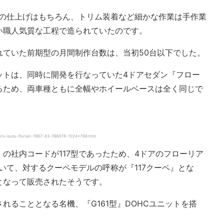
分の仕上げはもちろん、トリム装着など細かな作業は手作業
い職人気質な工程で造られていたのです。
れていた前期型の月間制作台数は、当初50台以下でした。
ットは、同時に開発を行なっていた4ドアセダン『フロー
るため、両車種ともに全幅やホイールベースは全く同じで
suzu-florian-1967-83-396519-1024×768.htm
の社内コードが117型であったため、4ドアのフローリア
ていて、対するクーペモデルの呼称が『117クーペ』とな
となって販売されたそうです。
れることとなる名機、『G161型』DOHCユニットを搭