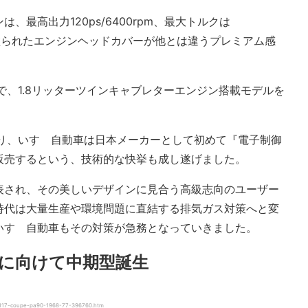
最高出力120ps/6400rpm、最大トルクは
濃紺に塗られたエンジンヘッドカバーが他とは違うプレミアム感
ジで、1.8リッターツインキャブレターエンジン搭載モデルを
より、いすゞ自動車は日本メーカーとして初めて『電子制御
販売するという、技術的な快挙も成し遂げました。
表され、その美しいデザインに見合う高級志向のユーザー
時代は大量生産や環境問題に直結する排気ガス対策へと変
いすゞ自動車もその対策が急務となっていきました。
に向けて中期型誕生
17-coupe-pa90-1968-77-396760.htm