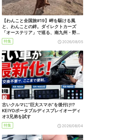
【わんこと全国旅#19】岬を駆ける風
と、わんことの絆。ダイレクトカーズ
「オーステリア」で巡る、南九州・野…
特集
2026/08/05
古いクルマに“巨大スマホ”を後付け!?
KEIYOポータブルディスプレイオーディ
オ3兄弟を試す
特集
2026/08/04