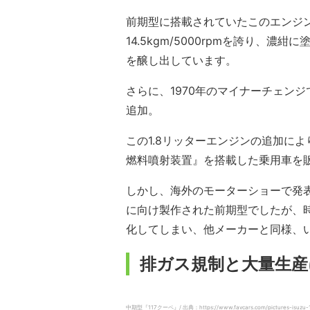
前期型に搭載されていたこのエンジンは、
14.5kgm/5000rpmを誇り、
を醸し出しています。
さらに、1970年のマイナーチェン
追加。
この1.8リッターエンジンの追加に
燃料噴射装置』を搭載した乗用車を
しかし、海外のモーターショーで発
に向け製作された前期型でしたが、
化してしまい、他メーカーと同様、
排ガス規制と大量生産
中期型『117クーペ』/ 出典：https://www.favcars.com/pictures-isuzu-1