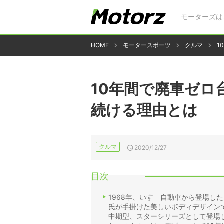
モーターズは
HOME
モータースポーツ
クルマ
1
10年間で廃車ゼロ台
続ける理由とは
クルマ
2020/12/27
目次
1968年、いすゞ自動車から登場し
氏が手掛けた美しいボディデザイン
中期型、スターシリーズとして登場