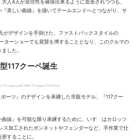
、大人4人が居住性を確保出来るように造形されつつも、
い『美しい曲線』を描いてテールエンドへとつながり、サ
ロ氏がデザインを手掛けた、ファストバックスタイルの
モーターショーでも賞賛を博することとなり、このクルマの
きました。
型117クーペ誕生
17-coupe-pa90-1968-77-images-113472.htm
17スポーツ』のデザインを承継した市販モデル、『117クー
い曲線』を可能な限り承継するために、いすゞはカロッツ
プレス加工されたボンネットやフェンダーなど、手作業で仕
造形することに。