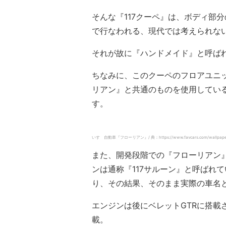
そんな『117クーペ』は、ボディ部
で行なわれる、現代では考えられな
それが故に『ハンドメイド』と呼ば
ちなみに、このクーペのフロアユニ
リアン』と共通のものを使用してい
す。
いすゞ自動車『フローリアン』/ 典：https://www.favcars.com/wallpapers-i
また、開発段階での『フローリアン』
ンは通称『117サルーン』と呼ばれ
り、その結果、そのまま実際の車名
エンジンは後にベレットGTRに搭載さ
載。