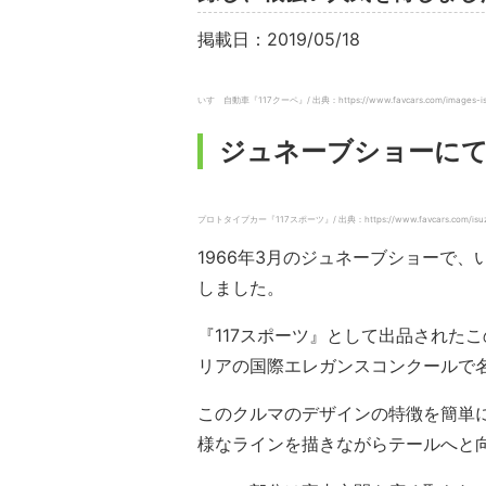
掲載日：2019/05/18
いすゞ自動車『117クーペ』/ 出典：https://www.favcars.com/images-isuz
ジュネーブショーに
プロトタイプカー『117スポーツ』/ 出典：https://www.favcars.com/isuzu-1
1966年3月のジュネーブショーで
しました。
『117スポーツ』として出品された
リアの国際エレガンスコンクールで
このクルマのデザインの特徴を簡単
様なラインを描きながらテールへと